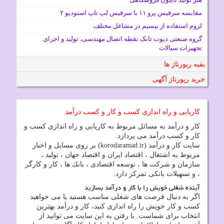
مقایسه سرفیس پرو ۱۱ با سرفیس لپ تاپ استودیو ۲
لزوم استفاده از بیسیم در مشاغل مختلف
گروه صنعتی دپوت تانک نقطه اتصال مهندسی، تولید و اجرای
تجهیزات سیالات
بقیه رپورتاژ ها
خرید رپورتاژ آگهی
کاریابی و راه اندازی کسب و کار و کسب درآمد
كار و درآمد به مسائل مربوط به كاریابی و راه اندازی كسب و
كار و كسب درآمد می پردازد.
سایت كار و درآمد (korodaramad.ir) بر روی مسایل و اخبار
مربوط به اشتغال ، اقتصاد ایران و اقتصاد جهان ، تولید ،
سازمان و شركت ها ، توسعه اقتصادی ، بانك ها ، كار و كارگر
، و تسهیلات بانكی تمركز دارد.
آینده شغلی خویش را با کار و درآمد بسازید
اگر به دنبال فرصت های شغلی مناسب هستید یا می خواهید
کسب و کار خویش را راه اندازی کنید، کار و درآمد بهترین
انتخاب برای شماست. با رفتن به این سایت می توانید از