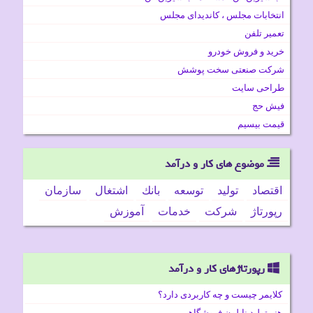
انتخابات مجلس ، کاندیدای مجلس
تعمیر تلفن
خرید و فروش خودرو
شرکت صنعتی سخت پوشش
طراحی سایت
فیش حج
قیمت بیسیم
موضوع های كار و درآمد
اقتصاد
تولید
توسعه
بانك
اشتغال
سازمان
رپورتاژ
شركت
خدمات
آموزش
رپورتاژهای کار و درآمد
کلایمر چیست و چه کاربردی دارد؟
هنر تولید نایلون فروشگاهی