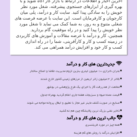
آخرین اخبار و اطلاعات در ارتباط با بازار کار آگاه شوید و با
بهره گیری از ابزارهای جستجوی پیشرفته، شغل مورد نظر
خویش را به سادگی پیدا کنید. سایت کار و درآمد، پلی میان
کارجویان و کارفرمایان است. این سایت با عرضه فرصت های
شغلی متنوع و به روز، به شما کمک می نماید تا شغل مورد
نظر خویش را پیدا کنید و در راه موفقیت گام بردارید.
همچنین، کار و درآمد با عرضه مقالات و آموزش های کاربردی
در زمینه کسب و کار و کارآفرینی، شما را در راه اندازی
کسب و کار خود و افزایش درآمد همراهی می کند.
جدیدترین های کار و درآمد
بحران ناترازی ۱۰ میلیون لیتری بنزین لزوم مدیریت تقاضا و اصلاح ساختار
بالاتر از ۳ میلیون زائر اربعین از مرزهای زمینی کشور خارج شدند
ممانعت از هدررفت گاز با اجرای یک طرح پژوهشی در بوشهر
قیمت عمده میوه و سبزیجات هفته جاری اعلام گردید بهمراه جدول
صنایع در صورت کشف ماینر غیر مجاز با تعلیق و ابطال پروانه مواجه می شوند
ذخایر نفتی بزرگ ترین پالایشگاه چین هم ته کشید
جالب ترین های کار و درآمد
همه چیز در مورد فریلنسری
افزایش درآمد با روش های کم هزینه