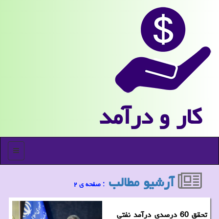
كار و درآمد
منو
آرشیو مطالب
: صفحه ی ۲
تحقق 60 درصدی درآمد نفتی