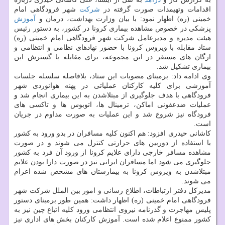
اقدامات وتهیمدات صورت گرفته در
شركت
شهر فرودگاهی امام
خمینی (ره) اظهار نمود: با بیان وزارت بهداشت، درمان و
آموزش
پزشكی در خصوص مشاهده بیماری كرونا در كشور، به دستور رئیس
هیئت مدیره و مدیرعامل شركت شهر فرودگاهی امام خمینی (ره)
ستاد مقابله با ویروس كرونا با حضور نهادهای نظامی و انتظامی و
ارگان های مستقر در این مجموعه، برای مقابله با گسترش این
بیماری تشكیل شد.
وی ادامه داد: برمبنای مصوبات این ستاد، بلافاصله سلسله جلسات
آموزشی برای كلیه كاركنان عملیاتی در پهنه هوانوردی شهر
فرودگاهی با هدف جلوگیری از مبتلاشدن به این بیماری انجام شد و
عملیات ضدعفونی اماكن، ترمینال ها، اتوبوس ها و تاكسی های
فرودگاه نیز شروع شد و این عملیات به صورت مداوم در جریان
است.
كاشانی حیدری افزود: هم اكنون كلیه مسافران در بدو ورود به كشور
با استفاده از دوربین های حرارتی كنترل می شوند و در صورت
مشاهده مسافر خارجی دارای علایم كرونا از ورود آن فرد به كشور
جلوگیری می شود اما مسافران ایرانی نیز در صورت دارا بودن علایم
مبتلاشدن به ویروس كرونا به بیمارستان های مشخص شده اعزام
می شوند.
مدیركل دفتر ارتباطات، اطلاع رسانی و امور بین الملل شركت شهر
فرودگاهی امام خمینی (ره) اظهار داشت: همین طور برمبنای دستور
پلیس مهاجرت و گذرنامه نیروی انتظامی ورود كلیه اتباع چین نیز به
كشور ممنوع اعلام شده است. آموزش كاركنان بخش های اداری نیز