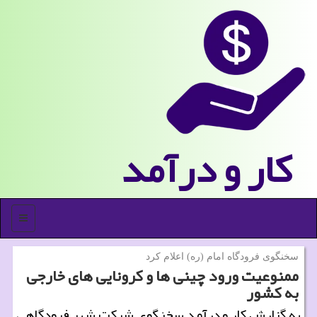
كار و درآمد
منو
سخنگوی فرودگاه امام (ره) اعلام كرد
ممنوعیت ورود چینی ها و كرونایی های خارجی
به كشور
به گزارش كار و درآمد سخنگوی شركت شهر فرودگاهی