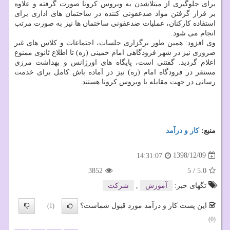
برای جلوگیری از مبتلاشدن به ویروس كرونا صورت گرفته و علاوه
بر قرار گرفتن مواد ضدعفونی كننده در ساختمان های اداری برای
استفاده كاركنان، عملیات ضدعفونی ساختمان ها نیز به صورت مرتب
انجام می شود.
وی افزود: همین طور برگزاری جلسات، اجتماعات و كلاس های غیر
ضروری نیز در شهر فرودگاهی امام خمینی (ره) تا اطلاع ثانوی ممنوع
اعلام گردید. گفتنی است، پایگاه های اورژانس و بهداشت مرزی
مستقر در فرودگاه امام (ره) نیز در آماده باش كامل برای خدمت
رسانی در جهت مقابله با ویروس كرونا هستند.
منبع:
كار و درآمد
1398/12/09
14:31:07
3852
5
/
5.0
تگهای خبر:
آموزش
,
شركت
این پست کار و درآمد مورد قبول شماست؟
(1)
(0)