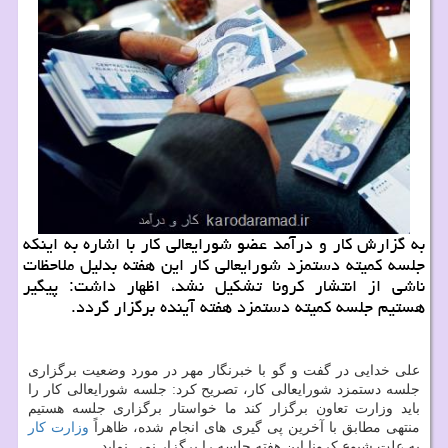
به گزارش كار و درآمد عضو شورایعالی كار با اشاره به اینكه
جلسه كمیته دستمزد شورایعالی كار این هفته بدلیل ملاحظات
ناشی از انتشار كرونا تشكیل نشد، اظهار داشت: پیگیر
هستیم جلسه كمیته دستمزد هفته آینده برگزار گردد.
علی خدایی در گفت و گو با خبرنگار مهر در مورد وضعیت برگزاری
جلسه دستمزد شورایعالی كار، تصریح كرد: جلسه شورایعالی كار را
باید وزارت تعاون برگزار كند ما خواستار برگزاری جلسه هستیم
منتهی مطابق با آخرین پی گیری های انجام شده، ظاهراً
وزارت كار
به علت شیوع كرونا این هفته جلسه را برگزار نمی نماید.