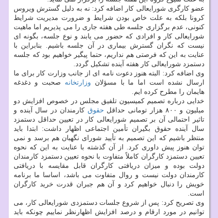
عضو كارگری شورایعالی كار اضافه كرد: نه به دلیل گسترش ویروس
كرونا بلكه به علت خاص بودن شرایط و ضرورت مدیریت شرایط
كنونی، عدم برگزاری جلسه طی هفته جاری را می پذیریم اما ماهیت
شورایعالی كار و افرادی كه حضور می یابند و نوع جلسه، بگونه ای
نیست كه نگران گسترش بیماری در آن جلسه باشیم. بنابراین با
عنایت به این كه فرصتی هم نداریم، حتما پیگیر خواهیم بود كه جلسه
دستمزد شورایعالی كار هفته آینده تشكیل گردد.
وی اضافه كرد: البته هنوز دعوت نامه ای از جانب وزارت كار برای ما
ارسال نشده است اما ما با مسؤلان
وزارتخانه
صحبت و دغدغه
هایمان را مطرح كرده ایم.
خدایی درباره تصمیم كمیسیون تلفیق مجلس در خصوص افزایش دو
میلیون و ۸۰۰ هزار تومانی حداقل
حقوق
كارمندان در سال آینده و
تاثیر احتمالی آن بر تصمیم شورایعالی كار در تعیین حداقل دستمزد
سال آینده حقوق بگیران تأمین اجتماعی اظهار داشت: ابتدا باید
منتظر باشیم كه این تصمیم به تأیید شورای نگهبان هم برسد و نمی
توان هنوز پیش داوری كرد. از آن گذشته با عنایت به این كه نحوه
تعیین دستمزد كارگران كاملاً متفاوت با نحوه تعیین دستمزد كارمندان
دولت بوده و میزان دریافتی كارگران قابل مقایسه با دریافتی
كارمندان دولت نیست و روال متفاوت می باشد، اساسا ما برنامه
خویش را دنبال خواهیم كرد و آن هم جبران قدرت خرید كارگران
است.
وی تصریح كرد: پس از شروع جلسات دستمزدی شورایعالی كار، می
توانیم در مورد ارقام و درصد افزایش اظهارنظر نماییم چونكه باید