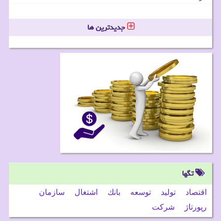
جدیدترین ها
تگها
اقتصاد
تولید
توسعه
بانك
اشتغال
سازمان
رپورتاژ
شركت