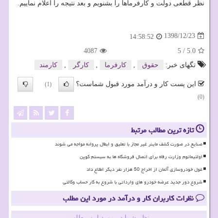
نظر قطعی دولت و كارفرماها را بشنویم و بعد نتیجه را اعلام نماییم.
1398/12/23
14:58:52
4087
5
/
5.0
تگهای خبر:
حقوق
,
كارفرما
,
كارگر
,
كارمند
این پست کار و درآمد مورد قبول شماست؟
(1)
(0)
تازه ترین مطالب مرتبط
صنایع در صورت کشف ماینر غیر مجاز با تعلیق و ابطال پروانه مواجه می شوند
اولتیماتوم وزارت رفاه برای اتصال فروشگاه ها به سیستم کوپن
غول خودروسازی آلمان از اخراج 50 هزار نفر دیگر اطلاع داد
شروع دور جدید عرضه خودرو های وارداتی با شروع به کار حساب وکالتی
نظرات کاربران کار و درآمد در مورد این مطلب
نظر شما در مورد این مطلب