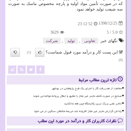
كه در صورت تأمین مواد اولیه و پارچه مخصوص ماسك به صورت
سه شیفت تولید خواهد نمود.
1398/12/25
23:12:52
3629
5
/
5.0
تگهای خبر:
تعاونی
,
تولید
,
شركت
این پست کار و درآمد مورد قبول شماست؟
(1)
(0)
تازه ترین مطالب مرتبط
ممانعت از هدررفت گاز با اجرای یک طرح پژوهشی در بوشهر
صنایع در صورت کشف ماینر غیر مجاز با تعلیق و ابطال پروانه مواجه می شوند
ذخایر نفتی بزرگ ترین پالایشگاه چین هم ته کشید
پاداش گزارش ماینر غیر مجاز افزوده شد جریمه متخلفان سنگین تر می شود
نظرات کاربران کار و درآمد در مورد این مطلب