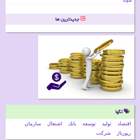
شوند
جدیدترین ها
تگها
اقتصاد
تولید
توسعه
بانك
اشتغال
سازمان
رپورتاژ
شركت