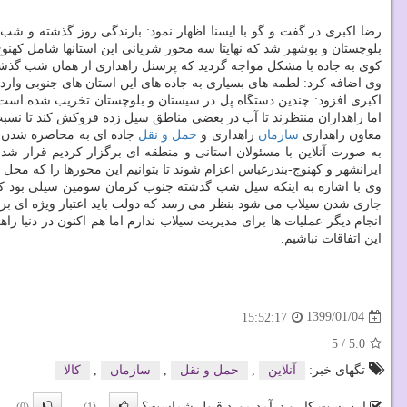
رضا اكبری در گفت و گو با ایسنا اظهار نمود: بارندگی روز گذشته و ش
بلوچستان و بوشهر شد كه نهایتا سه محور شریانی این استانها شامل كهن
كوی به جاده با مشكل مواجه گردید كه پرسنل راهداری از همان شب گذشته 
وی اضافه كرد: لطمه های بسیاری به جاده های این استان های جنوبی وارد
اكبری افزود: چندین دستگاه پل در سیستان و بلوچستان تخریب شده است ك
اما راهداران منتظرند تا آب در بعضی مناطق سیل زده فروكش كند تا نسبت 
معاون راهداری
سازمان
راهداری و
حمل و نقل
به صورت آنلاین با مسئولان استانی و منطقه ای برگزار كردیم قرار شد
ایرانشهر و كهنوج-بندرعباس اعزام شوند تا بتوانیم این محورها را كه محل
وی با اشاره به اینكه سیل شب گذشته جنوب كرمان سومین سیلی بود كه ط
جاری شدن سیلاب می شود بنظر می رسد كه دولت باید اعتبار ویژه ای بر
انجام دیگر عملیات ها برای مدیریت سیلاب ندارم اما هم اكنون در دنیا را
این اتفاقات نباشیم.
1399/01/04
15:52:17
5
/
5.0
تگهای خبر:
آنلاین
,
حمل و نقل
,
سازمان
,
كالا
این پست کار و درآمد مورد قبول شماست؟