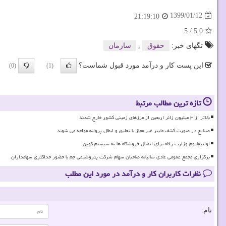
1399/01/12
21:19:10
5
/
5.0
تگهای خبر:
حقوق
,
سازمان
این پست کار و درآمد مورد قبول شماست؟
(0)
(1)
تازه ترین مطالب مرتبط
بالاتر از ۳ میلیون زائر اربعین از مرزهای زمینی کشور خارج شدند
صنایع در صورت کشف ماینر غیر مجاز با تعلیق و ابطال پروانه مواجه می شوند
اولتیماتوم وزارت رفاه برای اتصال فروشگاه ها به سیستم کوپن
برگزاری مجمع عمومی عادی سالیانه صاحبان سهام شرکت پتروشیمی جم با حضور حداکثری سهامداران
نظرات کاربران کار و درآمد در مورد این مطلب
نام: