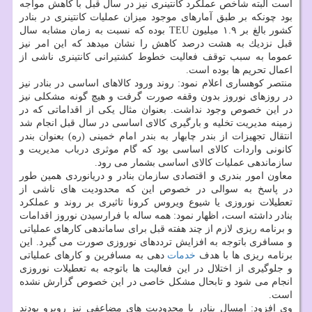
است البته شاخص عملكرد كانتینری نیز در سال قبل با كاهش مواجه
بود چونكه بر طبق آمارهای موجود میزان عملیات كانتینری در بنادر
كشور بالغ بر ۱.۹ میلیون TEU بوده كه نسبت به زمان مشابه سال
قبل نزدیك به هشت درصد كاهش را نشان میدهد كه این امر نیز
عموما به سبب توقف فعالیت خطوط كشتیرانی كانتینری ناشی از
اعمال تحریم ها بوده است.
منتصر كوهساری اعلام نمود: روند ورود كالاهای اساسی در بنادر نیز
در روزهای نوروز بدون وقفه صورت گرفت و هیچ گونه مشكلی نیز
در این خصوص وجود نداشت. بعنوان مثال یكی از اقداماتی كه در
زمینه مدیریت تخلیه و بارگیری كالای اساسی در سال قبل انجام شد
انتقال تجهیزات از بندر چابهار به بندر امام خمینی (ره) بعنوان بندر
كانونی واردات كالای اساسی بود كه گام موثری درباب مدیریت و
سازماندهی عملیات كالای اساسی بشمار می رود.
معاون امور بندری و اقتصادی سازمان بنادر و دریانوردی همین طور
در پاسخ به سوالی در خصوص این كه محدودیت های ناشی از
تعطیلات نوروزی یا شیوع ویروس كرونا تاثیری بر روند و عملكرد
بنادر داشته است، اظهار نمود: همه ساله با فرارسیدن نوروز اقدامات
و برنامه ریزی لازم از چند هفته قبل برای ساماندهی كارهای عملیاتی
و مسافری باتوجه به افزایش ترددهای نوروزی صورت می گیرد. این
برنامه ریزی ها با هدف
خدمات
دهی به مسافرین و كارهای عملیاتی
و جلوگیری از اختلال در این فعالیت ها باتوجه به تعطیلات نوروزی
انجام می شود و تابحال مشكل خاصی در این خصوص گزارش نشده
است.
وی افزود: امسال بنادر با محدودیت های مضاعفی نیز روبرو بودند