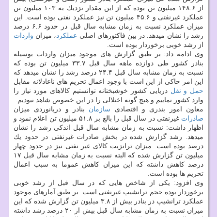
از ۱۴۸.۶ میلیون تن بوده كه از این مقدار نزدیك به ۱۰۳ میلیون تن
عملكرد غیرنفتی و ۴۵.۶ میلیون تن نیز عملكرد نفتی بوده است. این
میزان عملكرد نسبت به زمان مشابه سال قبل در حدود ۶.۶ درصد
رشد را نشان میدهد. در بین فاكتورهای اصلی
عملكرد
، میزان
واردات
از رشد خوبی برخوردار بوده است.
وی ادامه داد: بر طبق گزارش های موجود میزان واردات بوسیله
بنادر كشور طی دوازده ماهه سال قبل ۳۳.۷ میلیون تن بوده كه
نسبت به زمان مشابه سال قبل ۲۴.۴ درصد رشد را نشان میدهد كه
این امر حاكی از این است با وجود اعمال تحریم های ناعادلانه مقابل
حمل و نقل
دریایی كشور خوشبختانه توانستیم كالاهای مورد نیاز را
وارد كشور نماییم و هیچ گونه اختلالی را در این خصوص شاهد نبودیم.
معاون امور بندری و اقتصادی
سازمان
بنادر و دریانوردی میزان
صادرات
غیرنفتی در سال قبل را بالغ بر ۵۱.۸ میلیون تن اعلام نمود و
اظهار داشت: نسبت به زمان مشابه سال قبل اندكی رشد را نشان
میدهد. رشد گزارش شده در بخش صادرات غیرنفتی در حدود یك
درصد بوده است. میزان ترانزیت كالای غیر نفتی نیز در حدود چهار
میلیون تن گزارش شده كه البته نسبت به زمان مشابه سال قبل ۱۷
درصد كاهش داشته كه این میزان كاهش عموما به سبب اعمال
تحریم ها بوده است.
وی افزود: یكی از شاخص هایی كه در سال قبل از رشد خوبی
برخوردار بوده حجم ترانشیپ غیرنفتی است. بر طبق آمارهای موجود
عملكرد ترانشیپ در بنادر بیش از ۳.۸ میلیون تن گزارش شده كه این
میزان نسبت به زمان مشابه سال قبل بیش از ۲۰ درصد رشد داشته