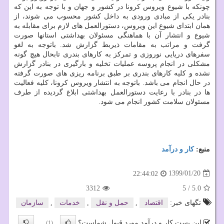
چونكه با شیوع ویروس كرونا در كشور و جهان و با توجه به این كه
بنادر یكی از مبادی ورودی به داخل كشور محسوب می شوند، از
همان ابتدای شیوع این ویروس، دستورالعمل های لازم برای مقابله به
شیوع و انتشار آن با هماهنگی مسئولان بهداشتی استانها صورت
گرفت و مراتب به مقامات ذیربط گزارش شد. باتوجه به لغو
سفرهای دریایی نوروزی و تمركز به كارهای بندری تابحال هیچ گونه
مشكلی در انجام پروسه عملیات تخلیه و بارگیری در بنادر گزارش
نشده و كلیه كارهای بندری بر طبق برنامه ریزی های صورت گرفته
در حال انجام می باشد. باتوجه به انتشار ویروس كرونا، كلیه فعالیت
ها در بنادر با رعایت دستورالعمل بهداشتی ابلاغ گردیده از طرف
مسئولان سلامت كشور انجام می شود.
منبع:
كار و درآمد
1399/01/20
22:44:02
3312
5
/
5.0
تگهای خبر:
اقتصاد
,
حمل و نقل
,
خدمات
,
سازمان
این پست کار و درآمد مورد قبول شماست؟
(1)