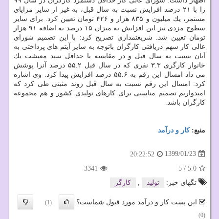
اظهار داشت: شورای عالی كار حداقل دستمزد كارگران در سال ۹۹
را با ۲۱ درصد افزایش نسبت به سال قبل، به غیر از سایر مزایای
مستمر، یك میلیون و ۸۳۵ هزار و ۴۲۶ تومان تعیین كرد. برای سایر
سطوح مزدی نیز این افزایش به میزان ۱۵ درصد به اضافه ۹۱ هزار
تومان تعیین شد. شریعتمداری تصریح كرد: با این تصمیم شورای
عالی كار سهم دریافتی كارگران باتوجه به سایر آیتم های پرداختی به
آنان نسبت به سال قبل و در مقایسه با حداقل سبد معیشت یك
خانوار كارگری ۳.۳ نفری كه در سال قبل ۵۵.۲ درصد آنرا پوشش
می داد امسال این رقم به ۵۵.۶ درصد افزایش پیدا كرد. وی اشاره
كرد: امسال این رقم نسبت به سال قبل روند مثبتی طی كرد كه
امیدواریم تصمیم مناسبی برای كارهای تولیدی كشور و هم مجموعه
كارگران باشد.
منبع:
كار و درآمد
1399/01/23
20:22:52
3341
5
/
5.0
تگهای خبر:
تولید
,
كارگر
این پست کار و درآمد مورد قبول شماست؟
(1)
(0)