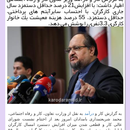
اظهار داشت: با افزایش21 درصد حداقل دستمزد سال
جاری كارگران، با احتساب سایرآیتم های پرداختی،
حداقل دستمزد، 55 درصد هزینه معیشت یك خانوار
كارگری 3.3نفری را پوشش می دهد.
به گزارش كار و
درآمد
به نقل از وزارت تعاون، كار و رفاه اجتماعی،
محمد شریعتمداری بامدادان امروز بعد از اختتام نشست شورای
عالی كار و قطعی شدن میزان افزایش دستمزد امسال كارگران