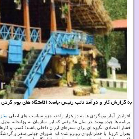
به گزارش كار و درآمد نائب رئیس جامعه اقامتگاه های بوم گردی ایران آگهی داد: 2 هزار بومگردی در خطر ورشكستگ
افزایش آمار بومگردی ها به دو هزار واحد، جزو سیاست های اصلی
سازم
برنامه ها چیده بودند. در سال ۹۸ وقتی كه این س
فشار اقتصادی انگیزه ای برای سفرهای ارزان داخلی باشند؛ كسب و كاره
بحران كرونا، با خطر نابودی روبرو شده اند. شورای جهانی سفر و گردش