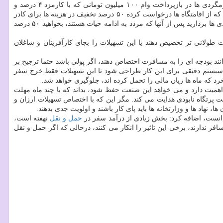
طنز و فكاهی بسته حمایتی برای جبران زیان گردشگری، پرداخت تسهیلات بانكی با ۱۲ درصد سود، بدون تنفس و با دوره بازپرداخت دو ساله است، بومگردی ها در بازپرداخت وام ۱۰۰ میلیون تومانی كه با كارمزد ۴ درصد و
ندارند آن وام ۱۲ درصدی را چگونه می خواهند پس بدهنداو همین طور به بخشنامه معاونت گردشگری كه از اقامتگاه ها درخواست كرده ۵۰ درصد تخفیف در هزینه ها برای كادر
درمان و پزشكان قائل شوند، اشاره نمود و اظهار داشت: اگر نَفَس بومگردی ها چاق باشد حتما این كار را انجام می دهند، اما شما یك قدم برای بومگردی ها بردارید پس از آنها كه مردد به ادامه حیات هستند، بخواهید ۵۰ درصد
 طولانی تر تخصیص دهند یا این تسهیلات را بجای كارآفرینان و شاغلان
ند بودجه ای را به مسافرت اختصاص دهند، اگر پولی باشد حتما ترجیح بر
ید سیستم دقیقی برای این كار طراحی شود تا این تسهیلات فقط خرج سفر
كه ماه ها زیان مالی را تحمل كرده اند، جلوگیری خواهد شد.
همیت دارد و می خواهد این صنعت حفظ شود، بداند كه با چند ماه مهلت
 پرتگاه نابودی هدایت می كند. مگر این كه با اختصاص تسهیلات ارزان و
 نهاد ها و وزارتخانه ها باید پای كار باشند و اولویت جدی بدهند.
انست، اضافه كرد: بخش زیادی از درآمد سفر در
حمل و نقل
نهفته است،
افر ندارند، برخی این تاثیر را انكار می كنند، درحالی كه اگر حمل و نقل