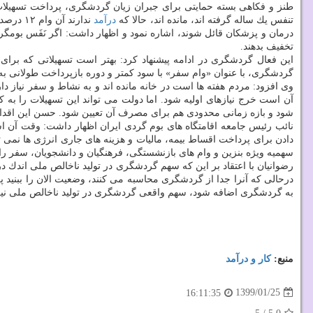
تنفس یك ساله گرفته اند، مانده اند، حالا كه
درآمد
تخفیف بدهند.
این فعال گردشگری در ادامه پیشنهاد كرد: بهتر است تسهیلاتی كه برای 
گردشگری، با عنوان «وام سفر» با سود كمتر و دوره بازپرداخت طولانی به 
وی افزود: مردم هفته ها است در خانه مانده اند و به نشاط و سفر نیاز 
آن است خرج نیازهای اولیه شود. اما دولت می تواند این تسهیلات را به
شود و بازه زمانی محدودی هم برای مصرف آن تعیین شود. حسن این اقدام
نائب رئیس جامعه اقامتگاه های بوم گردی ایران اظهار داشت: وقت آن ا
دادن برای پرداخت اقساط بیمه، مالیات و هزینه های جاری انرژی ها نمی 
سهمیه ویژه بنزین و وام های بازنشستگی، فرهنگیان و دانشجویان، سفر را آنق
رضوانیان با اعتقاد بر این كه سهم گردشگری در تولید ناخالص ملی اند
درحالی كه آنرا جدا از گردشگری محاسبه می كنند، وضعیت الان را ببنید پرو
به گردشگری اضافه شود، سهم واقعی گردشگری در تولید ناخالص ملی نی
منبع:
كار و درآمد
1399/01/25
16:11:35