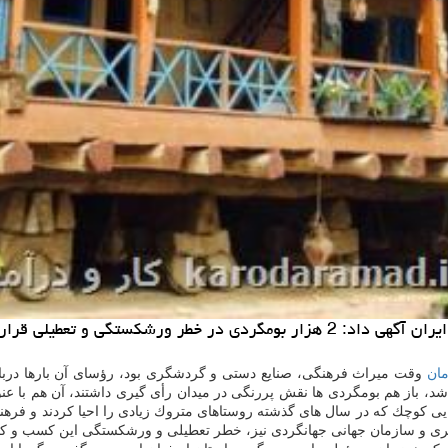
ی و تعطیلی قرار گرفته اند.
ان
وقت میراث فرهنگی، صنایع دستی و گردشگری بود، رؤسای آن بارها درباره 
ازمان به وزاتخانه تبدیل شد، باز هم بومگردی ها نقش پررنگی در میدان رأی گیری داشتند، آن
ایی كوچك كه در سال های گذشته روستاهای متروك زیادی را احیا كردند و فره
گری و سازمان جهانی جهانگردی نیز، خطر تعطیلی و ورشكستگی این كسب و كا