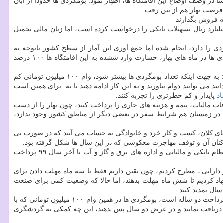
در وصف اوضاع این اقامتگاه ها، اظهار نمود: بومگردی ها حدودا از آبان
اث فرهنگی، توریست و صنایع دستی، برآوردی كلی از خسارت وارد شده به صنعت گردشگری داشته و از دولت، تخصیص ۳۸ هزار میلیارد ریال تسهیلات بانكی را درخواست كرده است، اما زیان مالی تحمیل
دی را دارد، انجام شده اما جمع آوری این آمار از سطح كشور باتوجه به
پراكندگی اقامتگاه ها و گستردگی جغرافیا، در این مدت زمان محدود، امكان پذیر نیست. هرچند واضح است كه باتوجه به تعداد معمول میهمانان بومگردی ها در ماه های بهار، خسارت وارد ششده به این اقامتگاه ها ۱۰۰ درصد
او افزایش غیركارشناسی تعداد بومگردی ها را از اشتباه های رخ داده در صنعت گردشگری دانست كه همیشه مورد نقد بوده و در ادامه آن اظهار داشت: به جهت اینكه تعداد بومگردی ها بیشتر شود، وام ۱۰۰ میلیون تومانی كم
 می توانند دوام بیاورند و به این كار ادامه دهند یا نه. برای همین است
اد
پایدار و كم خطرتری را تجربه كنند.
ت مالیات، بیمه و هزینه های جاری را پرداخت كنند، چون بهار را از دست
، در زمستان هم شرایط سفر در بعضی دیگر از مناطق كشور وجود ندارد،
 است كه در مقایسه با بیزنس های كلان، كسب و كار خرد و خانوادگی به حساب می آیند كه در صورت بی
اكنان آن و توقف مهاجرت معكوسی كه در این سال ها شكل گرفته بود.
رضوانیان تصریح كرد: با تعطیلی یك اقامتگاه، فقط یك شغل از بین نمی رود، بلكه هویت و فرهنگ نابود خواهد شد. آیا این مساله ارزش آنرا ندارد كه نظام بانكی و مالیاتی و اداره های برق و گاز و آب تا آخر سال ۹۹ پرداخت
 دارایی ـ مطرح كردیم، چون یقین داریم فقط با سه ماه مهلت دادن برای
نهاد كردیم تا شش ماه مهلت بدهند، اما حالا كه وضعیت كمی برای صنعت
ال تمدید كنند.
وی ادامه داد: بخش طنز و فكاهی حمایت هایی كه برای گردشگری درنظر گرفته اند، پرداخت تسهیلات بانكی با ۱۲ درصد سود، بدون تنفس و با دوره بازپرداخت دو ساله است، بومگردی ها در همین وام ۱۰۰ میلیون تومانی كه با
 چطوری وام ۱۲ درصد سود را درحالی كه هیچ درآمدی هم ندارند، دریافت نمایند و در عرض دو سال پس بدهند، این چه كمكی به گردشگری