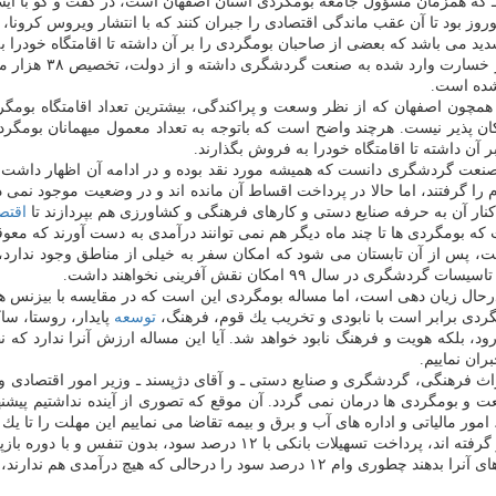
 كه همزمان مسؤول جامعه بومگردی استان اصفهان است، در گفت و گو با ایسنا 
با آن كه وزارت میر
نشده است.
 همچون اصفهان كه از نظر وسعت و پراكندگی، بیشترین تعداد اقامتگاه بومگر
آن داشته تا اقامتگاه خودرا به فروش بگذارند.
ا گرفتند، اما حالا در پرداخت اقساط آن مانده اند و در وضعیت موجود نمی دانند
كنار آن به حرفه صنایع دستی و كارهای فرهنگی و كشاورزی هم بپردازند تا
اقتص
 بومگردی ها تا چند ماه دیگر هم نمی توانند درآمدی به دست آورند كه معوقا
ست، پس از آن تابستان می شود كه امكان سفر به خیلی از مناطق وجود ندارد
ل ۹۹ امكان نقش آفرینی نخواهند داشت.
 افزود: درست است كه كل تاسیسات گردشگری از آبان ماه سال ۹۸ درحال زیان دهی است، اما مساله بومگردی این
ردی برابر است با نابودی و تخریب یك قوم، فرهنگ،
توسعه
پایدار، روستا، س
ران نماییم.
راث فرهنگی، گردشگری و صنایع دستی ـ و آقای دژپسند ـ وزیر امور اقتصادی و
ت و بومگردی ها درمان نمی گردد. آن موقع كه تصوری از آینده نداشتیم پیش
الیاتی و اداره های آب و برق و بیمه تقاضا می نماییم این مهلت را تا یك س
كارمزد ۴ درصد و تنفس یك ساله گرفته اند، مانده اند و نمی توانند قسط های آنرا بدهند