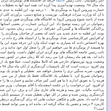
اكبر رضوانیان ـ نائب رئیس
جامعه
حرفه ای اقامتگاه های بومگردی ایران ـ
ماه سال ۹۸، وضعیت تهدیدآمیزی پیدا كرده اند، همه امید آنها به تعطیلات نوروز بود تا آن عقب ماندگی اقتصادی را جبران كنند كه با انتشار ویروس كرونا، فرصت بهار هم از بین رفت.
خسارت ویروس كرونا به بومگردی ها ۱۰۰ درصد بود، این لطمه به حدی شدید می باشد كه بعضی از صاحبان بومگردی را بر آن داشته تا اقامتگاه خودرا به فروش بگذارند
شده از ناحیه شیوع ویروس كرونا به اقامتگاه های بومگردی هنوز برآورد 
رضوانیان در این زمینه توضیح داد: این ارزیابی خسارت در بعضی استانها
بوده، این لطمه به حدی شدید می باشد كه بعضی از صاحبان بومگردی را بر 
بهره اختصاص دادند كه بسیاری به جهت اینكه وارد این حرفه شوند این وام ر
ما همیشه از بومگردی ها می خواهیم این كار را شغل اول خود ندانند و در 
نائب رئیس جامعه اقامتگاه های بوم گردی ایران اظهار داشت: واضح است كه
داده اند، بعد هم ماه رمضان فرا می رسد كه كلا زمان سفر در كشور نی
وضعیت ورود توریستهای خارجی هم كه كاملا معلوم است، عملا هیچ یك از تاسیسات گردشگری در سا
وی
توجهی، ضربه سنگین تری را متحمل خواهند شد. تعطیلی و نابودی یك بومگ
هزینه را به تعویق اندازند تا ما هم كمی كمر صاف نماییم و خسارت ها را جب
او افزود: این درخواست را در جلسه اسفندماه با آقای مونسان ـ وزیر می
پرداخت مالیات، حق بیمه و هزینه های جاری مثل آب و برق، درد این صنع
گردشگری روشن شده و سفر در كل جهان تعطیل شده، از سیستم بانكی، امور م
است!؟