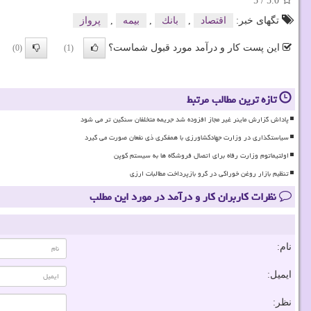
5
/
5.0
تگهای خبر:
اقتصاد
,
بانك
,
بیمه
,
پرواز
این پست کار و درآمد مورد قبول شماست؟
(0)
(1)
تازه ترین مطالب مرتبط
پاداش گزارش ماینر غیر مجاز افزوده شد جریمه متخلفان سنگین تر می شود
سیاستگذاری در وزارت جهادکشاورزی با همفکری ذی نفعان صورت می گیرد
اولتیماتوم وزارت رفاه برای اتصال فروشگاه ها به سیستم کوپن
تنظیم بازار روغن خوراکی در گرو بازپرداخت مطالبات ارزی
نظرات کاربران کار و درآمد در مورد این مطلب
نام:
ایمیل:
نظر: