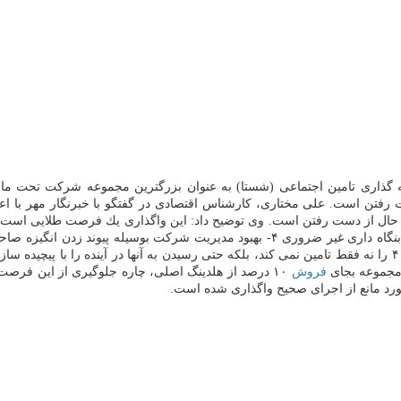
گذاری تامین اجتماعی (شستا) به عنوان بزرگترین مجموعه شركت تحت مالك
 رفتن است. علی مختاری، كارشناس اقتصادی در گفتگو با خبرنگار مهر با ا
شده ۲- شفافیت ناشی از اعمال قوانین بورسی ۳- چابك سازی دولت از بنگاه داری غیر ضرور
كرد: در واقع واگذاری شستا دو هدف اول را تامین می كند اما اهداف ۳ و ۴ را نه فقط تامین نمی كند، بلكه حتی رسی
مجموعه بجای
فروش
 مورد مانع از اجرای صحیح واگذاری شده است.