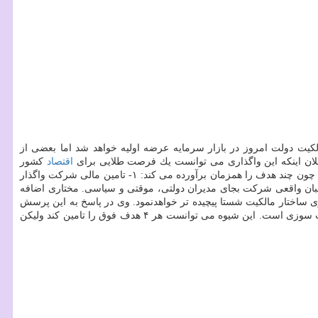
یت دولت امروز در بازار سرمایه عرضه اولیه خواهد شد اما بعضی از
علان اینكه این واگذاری می توانست یك فرصت طلایی برای
اقتصاد
كشور
باشد، اظهار داشت: متأسفانه با این شیوه واگذاری، این فرصت طلایی در حال از دست رفتن است. وی توضیح داد: این واگذاری یك فرصت طلایی است چون چند هدف را همزمان برآورده می كند: ۱- تامین مالی شركت واگذار
ی ۴- بهبود مدیریت شركت بوسیله پیوند زدن انگیزه صاحبان واقعی شركت بجای مدیران دولتی، موقتی و سیاسی. مختاری اضافه
دن به آنها در آینده را با پیچیده سازی ساختار مالكیت شستا پیچیده تر خواهدنمود. وی در پاسخ به این پرسش
۱۰ درصد از هلدینگ اصلی، چاره جلوگیری از این فرصت سوزی است. این شیوه می توانست هر ۴ هدف فوق را تامین كند ولیكن