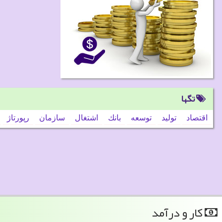
تگها
اقتصاد
تولید
توسعه
بانك
اشتغال
سازمان
رپورتاژ
كار و درآمد