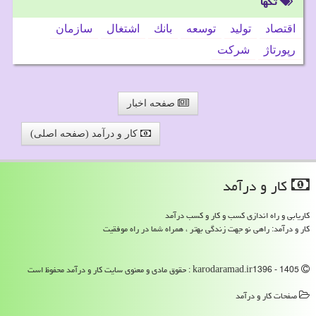
تگها
اقتصاد
تولید
توسعه
بانك
اشتغال
سازمان
رپورتاژ
شركت
صفحه اخبار
کار و درآمد (صفحه اصلی)
كار و درآمد
کاریابی و راه اندازی کسب و کار و کسب درآمد
کار و درآمد: راهی نو جهت زندگی بهتر ، همراه شما در راه موفقیت
karodaramad.ir1396 - 1405 : حقوق مادی و معنوی سایت كار و درآمد محفوظ است
صفحات كار و درآمد