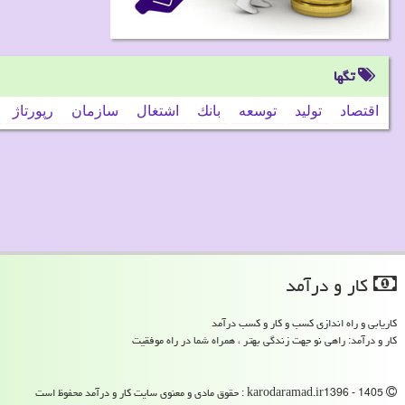
تگها
اقتصاد
تولید
توسعه
بانك
اشتغال
سازمان
رپورتاژ
كار و درآمد
کاریابی و راه اندازی کسب و کار و کسب درآمد
کار و درآمد: راهی نو جهت زندگی بهتر ، همراه شما در راه موفقیت
karodaramad.ir1396 - 1405 : حقوق مادی و معنوی سایت كار و درآمد محفوظ است