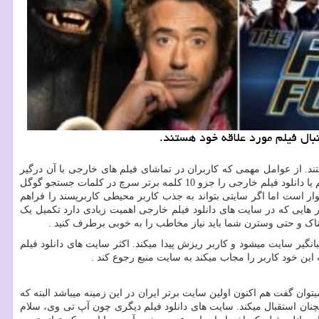
نبال فیلم مورد علاقه خود هستند.
تند. از عوامل مهمی که کاربران در تماشای فیلم های خارجی با آن درگیر
هستند پیدا کردن سایت مناسب برای دانلود فیلم خارجی است. فیلم های خارجی طرفداران زیادی را به دنبال خود دارد و شاید بتوان گفت کلمه دانلود فیلم یا دانلود فیلم خارجی را جزو 10 کلمه برتر سرچ در کلمات جستجو گوگل
ار است اما اگر سایتی بتواند به جذب کاربر محیطی کاربرپسند را فراهم
ور هایی که در سایت های دانلود فیلم خارجی اهمیت زیادی دارد تکمیل یک
سناک و حتی وسترن شما باید نیاز مخاطب را به خوبی برطرف کنید
.
یر سایت میشود و کاربر ریزش پیدا میکند. اکثر سایت های دانلود فیلم
 این خود کاربر را مجاب میکند به سایت منبع رجوع کند
.
ت فیلتر دست و پنجه نرم میکند اما میتوان گفت هم اکنون اولین سایت برتر ایران در این زمینه میباشد البته که
ن استقبال میکند. سایت های دانلود فیلم دیگری چون آپ تی وی، سلام