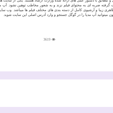
و مطابق با دستور عمل های ارائه شده وزارت ارشاد هستند. یکی از سایت های
فته ضربه ای به محتوای فیلم نزند و به شعور مخاطب توهین نشود. آپ مدیا ج
اهری زیبا و آرشیوی کامل از دسته بندی های مختلف فیلم ها میباشد. وب سای
کنون میتوانید آپ مدیا را در گوگل جستجو و وارد آدرس اصلی این سایت شوید.
3619