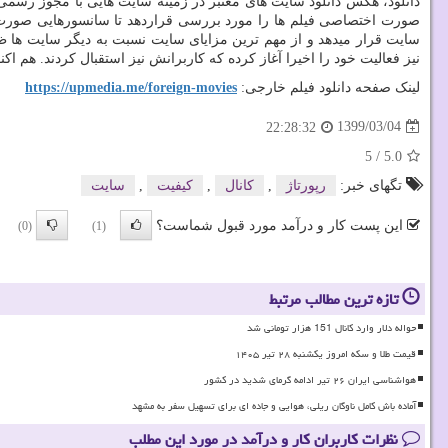
دانلود، هکس دانلود سایت های معتبر در زمینه سایت هایی با مجوز رسمی 
صورت اختصاصی فیلم ها را مورد بررسی قراردهد تا سانسورهایی صورت گر
سایت قرار میدهد و از مهم ترین مزایای سایت نسبت به دیگر سایت ها ظ
نیز فعالیت خود را اخیرا آغاز کرده که کاربرانش نیز استقبال کردند. هم ا
لینک صفحه دانلود فیلم خارجی:
https://upmedia.me/foreign-movies
1399/03/04
22:28:32
5
/
5.0
تگهای خبر:
رپورتاژ
,
كانال
,
كیفیت
,
سایت
این پست کار و درآمد مورد قبول شماست؟
(0)
(1)
تازه ترین مطالب مرتبط
حواله دلار وارد کانال 151 هزار تومانی شد
قیمت طلا و سکه امروز یکشنبه ۲۸ تیر ۱۴۰۵
هواشناسی ایران ۲۶ تیر ادامه گرمای شدید در کشور
آماده باش کامل ناوگان ریلی، هوایی و جاده ای برای تسهیل سفر به مشهد
نظرات کاربران کار و درآمد در مورد این مطلب