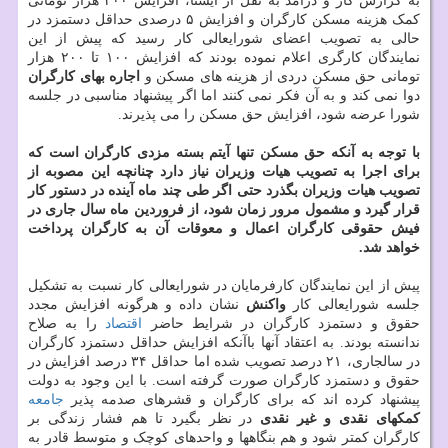
به گزارش کار و درآمد به نقل از ایسنا، افزایش ۲۰۰ هزار تومانی
کمک هزینه مسکن کارگران و افزایش ۵ درصدی حداقل دستمزد در
حالی به تصویب اعضای شورایعالی کار رسید که پیش از این
نمایندگان کارگری اعلام نموده بودند که افزایش ۱۰۰ تا ۲۰۰ هزار
تومانی حق مسکن دردی از هزینه های مسکن و
اجاره بهای کارگران
دوا نمی کند و به آن فکر نمی کنند اما اگر پیشنهاد مناسبی در جلسه
شورا عرضه شود، افزایش حق مسکن را می پذیرند.
با توجه به آنکه حق مسکن تنها آیتم بسته مزدی کارگران است که
برای اجرا به تصویب هیات وزیران نیاز دارد چنانچه این مصوبه از
تصویب هیات وزیران بگذرد حتی اگر طی چند ماه آینده در دستور کار
قرار گیرد و مشمول مرور زمان شود، از فروردین ماه سال جاری در
فیش حقوقی کارگران اعمال و معوقات آن به کارگران پرداخت
خواهد شد.
پیش از این نمایندگان کارفرمایان در شورایعالی کار نسبت به تشکیل
جلسه شورایعالی کار
واکنش
نشان داده و هرگونه افزایش مجدد
حقوق و دستمزد کارگران در شرایط حاضر
اقتصاد
را به صلاح
ندانسته بودند. به اعتقاد آنها باآنکه افزایش حداقل دستمزد کارگران
در سالجاری، ۲۱ درصد تصویب شده اما حداقل ۳۴ درصد افزایش در
حقوق و دستمزد کارگران صورت گرفته است. با این وجود به دولت
پیشنهاد کرده اند که برای کارگران و قشرهای صدمه پذیر
جامعه
کمکهای نقدی و غیر نقدی
در نظر بگیرد تا هم فشار زندگی بر
کارگران کمتر شود و هم بنگاهها و واحدهای کوچک و متوسط قادر به