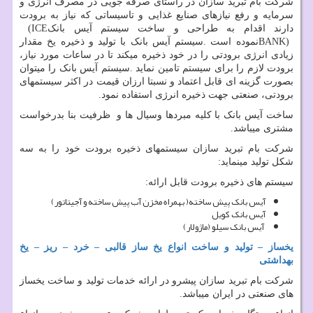
شرکت بام تبرید سازان در راستای صرفه جویی در مصرف انرژی و
سرمایه و رفع نیازهای صنایع غذایی و تاسیساتی که نیاز به برودت
دارند اقدام به طراحی و ساخت سیستم آیس بانک
(ICE
BANK)
نموده است
.
سیستم آیس بانک با تولید و ذخیره یخ مقدار
زیادی انرژی برودتی را در خود ذخیره میکند تا در ساعات مورد نیاز،
برودت لازم را برای سیستم تامین نماید
.
سیستم آیس بانک را میتوان
بصورت گزینه ای قابل اعتماد و نسبتا ارزان قیمت در اکثر سیستمهای
برودتی، صنعتی جهت ذخیره انرژی استفاده نمود.
ساخت آیس بانک با کلیه مبردها وسیال ها و ظرفیت بنا بدرخواست
مشتری میباشد.
شرکت بام تبرید سازان سیستمهای ذخیره برودت خود را به سه
شکل تولید مینماید:
سیستم های ذخیره برودت قابل ارائه:
آیس بانک پیش ساخته
)
بهمراه مخزن آب پیش ساخته و آجیتاتور
(
آیس بانک کویل
آیس بانک سیلو (ماژولار
(
یخساز
–
تولید و ساخت انواع یخ ساز قالبی
–
خرد
–
ریز
–
یخ
بهداشتی
شرکت بام تبرید سازان پیشرو در ارائه خدمات تولید و ساخت یخساز
های صنعتی در ایران میباشد.