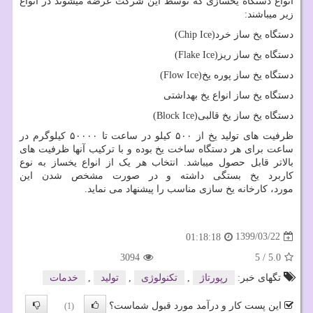
انواع دستگاه یخسازی که توسط این شرکت عرضه میشوند در انواع
زیر میباشند:
دستگاه یخ ساز خرد
(Chip Ice)
دستگاه یخ ساز ریز
(Flake Ice)
دستگاه یخ ساز پوره یخ
(Flow Ice)
دستگاه یخ ساز انواع یخ بهداشتی
دستگاه یخ ساز یخ قالبی
(Block Ice)
ظرفیت های تولید یخ از ۵۰۰ کیلو در ساعت تا ۵۰۰۰۰ کیلوگرم در
ساعت برای هر دستگاه ساخت یخ بوده و با ترکیب آنها ظرفیت های
بالاتر قابل حصول میباشد. انتخاب هر یک از انواع یخساز به نوع
کاربرد یخ بستگی داشته و در صورت مشخص شدن این
مورد، کارخانه یخ سازی مناسب را پیشنهاد می نماید.
1399/03/22
01:18:18
3094
5
/
5.0
تگهای خبر:
رپورتاژ
,
تكنولوژی
,
تولید
,
خدمات
این پست کار و درآمد مورد قبول شماست؟
(1)