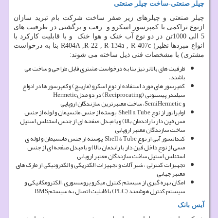
چیلر صنعتی-ساخت چیلر صنعتی
چیلر صنعتی و چیلرهای زیر صفر ساخت شرکت بام تبرید سازان
ازنوع تراکمی با کمپرسور اسکرو و رفت و برگشتی در ظرفیت های
5 الی 1000تن در دو نوع آب خنک و هوا خنک و با قابلیت کارکرد با
انواع مبردها نظیر
R404A ,R-22 , R-134a , R-407c )
بنا به درخواست
مشتری) با مشخصات فنی ذیل ساخته می شوند:
ظرفیت های بالاتر نیز بنا به درخواست مشتری قابل طراحی و ساخت می
باشند.
کمپرسور های مورد استفاده از نوع اسکرو (مارپیچ) وکمپرسور ها در انواع
سیلندر پیستونی
(Reciprocating)
در دو مدل
Hermetic
و
SemiHermetic
، ساخت معتبرترین سازندگان اروپایی
اواپراتور از نوع
Shell & Tube
پوسته از جنس مانسیمان و لوله از جنس
مس فین دار با راندمان بالا) و یا مبدل صفحه ای از جنس استنلس استیل
ساخت سازندگان معتبر اروپایی
کندانسور آبی از نوع
Shell & Tube
پوسته از جنس مانسیمان و لوله ی
مسی از نوع داخل فین دار با راندمان بالا) و یا مبدل صفحه ای از جنس
استنلس استیل ساخت سازندگان معتبر اروپایی
تجهیزات کنترلی ، شیر آلات و تجهیزات الکتریکی و الکترونیکی از مارک های
معتبر جهانی
امکان بهره گیری از سیستم کنترل میکرو پروسسوری، الکترومکانیکی و
سیستم کنترل هوشمند
(PLC)
با قابلیت اتصال به سیستم
BMS
آیس بانک