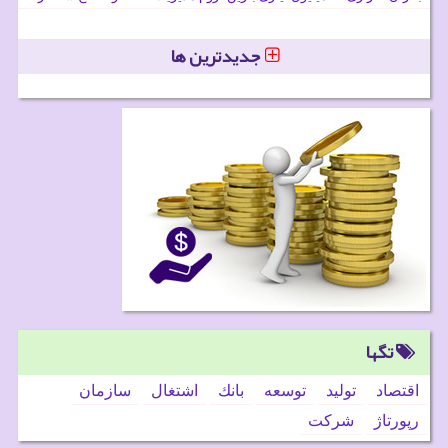
جدیدترین ها
تگها
اقتصاد
تولید
توسعه
بانك
اشتغال
سازمان
رپورتاژ
شركت