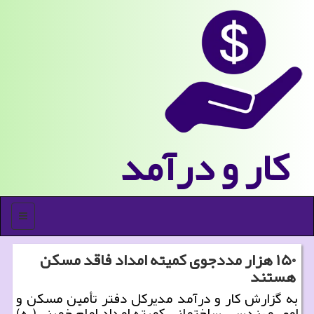
كار و درآمد
منو
۱۵۰ هزار مددجوی كمیته امداد فاقد مسكن
هستند
به گزارش كار و درآمد مدیركل دفتر تأمین مسكن و
امور مهندسی ساختمانی كمیته امداد امام خمینی(ره)