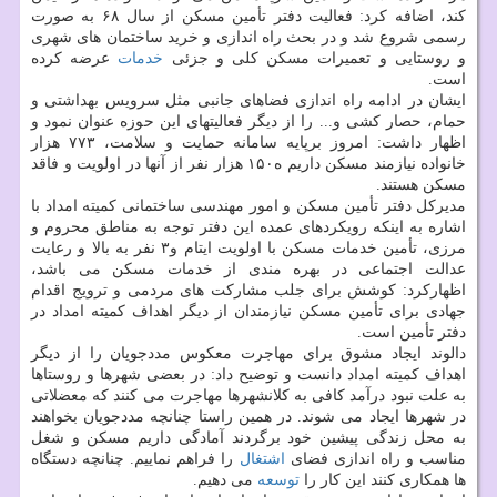
کند، اضافه کرد: فعالیت دفتر تأمین مسکن از سال ۶۸ به صورت
رسمی شروع شد و در بحث راه اندازی و خرید ساختمان های شهری
و روستایی و تعمیرات مسکن کلی و جزئی
خدمات
عرضه کرده
است.
ایشان در ادامه راه اندازی فضاهای جانبی مثل سرویس بهداشتی و
حمام، حصار کشی و... را از دیگر فعالیتهای این حوزه عنوان نمود و
اظهار داشت: امروز برپایه سامانه حمایت و سلامت، ۷۷۳ هزار
خانواده نیازمند مسکن داریم ه۱۵۰ هزار نفر از آنها در اولویت و فاقد
مسکن هستند.
مدیرکل دفتر تأمین مسکن و امور مهندسی ساختمانی کمیته امداد با
اشاره به اینکه رویکردهای عمده این دفتر توجه به مناطق محروم و
مرزی، تأمین خدمات مسکن با اولویت ایتام و۳ نفر به بالا و رعایت
عدالت اجتماعی در بهره مندی از خدمات مسکن می باشد،
اظهارکرد: کوشش برای جلب مشارکت های مردمی و ترویج اقدام
جهادی برای تأمین مسکن نیازمندان از دیگر اهداف کمیته امداد در
دفتر تأمین است.
دالوند ایجاد مشوق برای مهاجرت معکوس مددجویان را از دیگر
اهداف کمیته امداد دانست و توضیح داد: در بعضی شهرها و روستاها
به علت نبود درآمد کافی به کلانشهرها مهاجرت می کنند که معضلاتی
در شهرها ایجاد می شوند. در همین راستا چنانچه مددجویان بخواهند
به محل زندگی پیشین خود برگردند آمادگی داریم مسکن و شغل
مناسب و راه اندازی فضای
اشتغال
را فراهم نماییم. چنانچه دستگاه
ها همکاری کنند این کار را
توسعه
می دهیم.