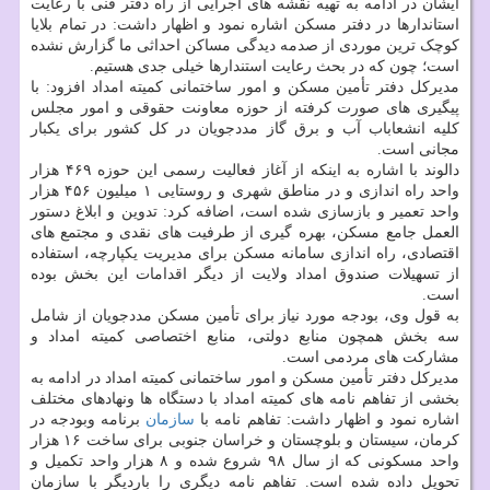
ایشان در ادامه به تهیه نقشه های اجرایی از راه دفتر فنی با رعایت
استاندارها در دفتر مسکن اشاره نمود و اظهار داشت: در تمام بلایا
کوچک ترین موردی از صدمه دیدگی مساکن احداثی ما گزارش نشده
است؛ چون که در بحث رعایت استندارها خیلی جدی هستیم.
مدیرکل دفتر تأمین مسکن و امور ساختمانی کمیته امداد افزود: با
پیگیری های صورت کرفته از حوزه معاونت حقوقی و امور مجلس
کلیه انشعاباب آب و برق گاز مددجویان در کل کشور برای یکبار
مجانی است.
دالوند با اشاره به اینکه از آغاز فعالیت رسمی این حوزه ۴۶۹ هزار
واحد راه اندازی و در مناطق شهری و روستایی ۱ میلیون ۴۵۶ هزار
واحد تعمیر و بازسازی شده است، اضافه کرد: تدوین و ابلاغ دستور
العمل جامع مسکن، بهره گیری از طرفیت های نقدی و مجتمع های
اقتصادی، راه اندازی سامانه مسکن برای مدیریت یکپارچه، استفاده
از تسهیلات صندوق امداد ولایت از دیگر اقدامات این بخش بوده
است.
به قول وی، بودجه مورد نیاز برای تأمین مسکن مددجویان از شامل
سه بخش همچون منابع دولتی، منابع اختصاصی کمیته امداد و
مشارکت های مردمی است.
مدیرکل دفتر تأمین مسکن و امور ساختمانی کمیته امداد در ادامه به
بخشی از تفاهم نامه های کمیته امداد با دستگاه ها ونهادهای مختلف
اشاره نمود و اظهار داشت: تفاهم نامه با
سازمان
برنامه وبودجه در
کرمان، سیستان و بلوچستان و خراسان جنوبی برای ساخت ۱۶ هزار
واحد مسکونی که از سال ۹۸ شروع شده و ۸ هزار واحد تکمیل و
تحویل داده شده است. تفاهم نامه دیگری را باردیگر با سازمان