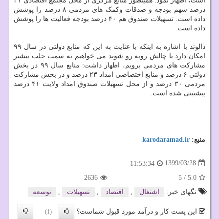
است، اظهار نمود: همینطور منابع مرکزی از محل مجتمع اقتصادی ۲۱
درصد سهم بودجه و صدقات وکمک های مردمی ۸ درصد را پوشش
داده است. تسهیلات صندوق هم ۴۰ درصد بودجه فعالیت ها را پوشش
داده است.
دالوند با اشاره به اینکه با عنایت به این که منابع دولتی در سال ۹۹
امکان دارد با چالش روبه رو شوند می خواهیم به سمت جلب بیشتر
مشارکت های مردمی برویم، اظهار داشت: منابع سال ۹۹ در بخش
دولتی ۶ درصد و منابع اختصاصی امداد ۲۳ درصد و در بخش مشارکت
مردمی ۳۰ درصد و از محل تسهیلات صندوق امداد ولایت ۴۱ درصد
پیشبینی شده است.
منبع:
karodaramad.ir
1399/03/28
11:53:34
2636
5
/
5.0
تگهای خبر:
اشتغال
,
اقتصاد
,
تسهیلات
,
توسعه
این پست کار و درآمد مورد قبول شماست؟
(1)