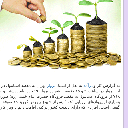
به گزارش کار و
درآمد
به نقل از ایسنا،
پرواز
تهران به مقصد استانبول در
۷۱۸ از فرودگاه استانبول به مقصد فرودگاه حضرت امام خمینی(ره) صورت خواهد گرفت.
بسیاری از پروازهای اروپایی "هما" پس از شیوع ویروس کووید ۱۹ متوقف شده است و الان "هما" با دریافت مجوزهای لازم به فرودگاه های لندن، منچستر، پاریس و آمستردام پرواز می کند.
گفتنی است، افرادی که دارای تابعیت کشور ترکیه، اقامت دایم یا ویزا کاری 