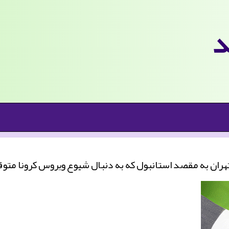
د
 درآمد: پرواز هواپیمایی جمهوری اسلامی ایران ˮهماˮ از تهران به مقصد استانبول كه به دن