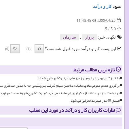
منبع:
كار و درآمد
1399/04/23
11:46:45
5
/
5.0
تگهای خبر:
پرواز
,
سازمان
این پست کار و درآمد مورد قبول شماست؟
(0)
(1)
تازه ترین مطالب مرتبط
بالاتر از ۳ میلیون زائر اربعین از مرزهای زمینی کشور خارج شدند
برگزاری مجمع عمومی عادی سالیانه صاحبان سهام شرکت پتروشیمی جم با حضور حداکثری سه
درخواست سازمان منطقه آزاد کیش برای ساماندهی قیمت بلیت تشریح شرایط صنعت هوانوردی
امسال 40 بذر هیبرید معرفی می شود
نظرات کاربران کار و درآمد در مورد این مطلب