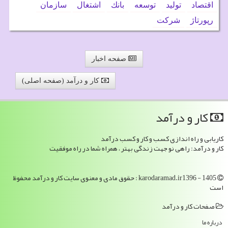
اقتصاد
تولید
توسعه
بانك
اشتغال
سازمان
رپورتاژ
شركت
صفحه اخبار
کار و درآمد (صفحه اصلی)
كار و درآمد
کاریابی و راه اندازی کسب و کار و کسب درآمد
کار و درآمد: راهی نو جهت زندگی بهتر ، همراه شما در راه موفقیت
karodaramad.ir1396 - 1405 : حقوق مادی و معنوی سایت كار و درآمد محفوظ
است
صفحات كار و درآمد
درباره ما