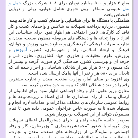
مبلغ ۳ هزار و ۵۰۰ میلیارد تومان برای ۱۰۸ شرکت بزرگ
حمل و
نقل
عمومی مسافر برون شهری شامل هوایی، ریلی و دریایی
اختصاص یافت.
هماهنگی با دستگاه ها برای شناسایی واحدهای کسب و کار فاقد بیمه
منصوری درباره پرداخت تسهیلات به شاغلین و واحدهای کسب و کار
فاقد کد کارگاهی تأمین اجتماعی هم اظهار نمود: برای شناسایی این
افراد با وزارتخانه ها و دستگاه های مربوطه همچون صنعت، معدن و
تجارت، میراث فرهنگی، گردشگری و صنایع دستی، ورزش و جوانان،
فرهنگ و ارشاد اسلامی، راه و شهرسازی، کشور،
آموزش
و
پرورش، علوم، تحقیقات و فناوری، جهاد کشاورزی، تعاون، فنی و
حرفه ای و بهزیستی کشور، هماهنگی لازم صورت گرفته و بیشتر از
یک میلیون و ۵۰۰ هزار نفر از شاغلان شناسایی و احراز شده اند که
تابحال برای ۵۸۰ هزار نفر از آنها پیامک ارسال شده است.
وی افزود: بر مبنای آمار، وزارت صنعت، معدن و تجارت بیشترین
رقم را در تعداد شاغلان فاقد کد بیمه به خود مختص کرده است.
معاون وزیر تعاون، کار و رفاه اجتماعی اظهار نمود: برای اطمینان از
ارسال پیامک، از راه استانداری ها، اتاق اصناف، زیرمجموعه ها و
روابط عمومی سازمان های مختلف مذاکرات و اقدامات لازم انجام و
پیشنهاد شده تا به صورت خاص فراخوان عمومی داده شود تا تمام
مشمولان بتوانند از این تسهیلات برخوردار شوند.
سومین جلسه «کمیته راهبری اجرای دستورالعمل اعطای تسهیلات
ویژه کرونا» با حضور "محمدشریعتمداری " وزیرتعاون، کار و رفاه
اجتماعی و نمایندگانی از وزارتخانه های صنعت، معدن و تجارت،
ارتباطات و فناوری اطلاعات، بهداشت، درمان و آموزش پزشکی،