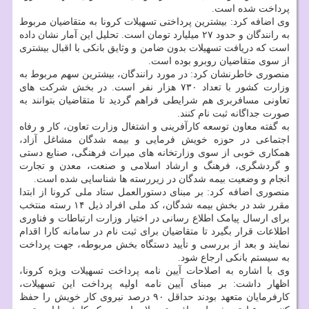
پرداخت شده است.
وی اضافه کرد: بیشترین پرداختی تسهیلات کرونا به متقاضیان مربوط
به رانندگان و حدود ۲۷ میلیارد تومان است. تحلیل این آمار نشان داده
است که دریافت تسهیلات بدون ضامن و وثایق بانکی با اقبال بیشتری
از سوی متقاضیان روبرو بوده است.
منصوری خاطرنشان کرد: در مورد رانندگان، بیشترین سهم مربوط به
وزارت کشور با تعداد ۷۳۰ هزار نفر است. در بخش شرکت های
تعاونی مسافربری هم شرایطی فراهم گردید تا متقاضیان بتوانند به
صورت جداگانه ثبت نام کنند.
به گفته معاون توسعه کارآفرینی و اشتغال وزارت تعاون، کار و رفاه
اجتماعی در حوزه خویش فرمایی و بیمه شدگان مشاغل آزاد،
همکاری خوبی از سوی وزارتخانه های میراث فرهنگی، صنایع دستی
و گردشگری، فرهنگ و ارشاد اسلامی و صنعت، معدن و تجارت
انجام و وضعیت بیمه شدگان در زیررسته ها شناسایی شده است.
منصوری اضافه کرد: بر مبنای دستورالعمل ستاد ملی کرونا از ابتدا
مقرر شد در بخش بیمه شدگان، کد ملی افراد ذیل ۱۴ رسته منتخب
برای ارسال پیامک اطلاع رسانی در اختیار وزارت ارتباطات و فناوری
اطلاعات قرار بگیرد تا متقاضیان برای ثبت نام در سامانه کارا اقدام
نمایند و بعد از بررسی و تأیید دستگاه بخش مربوطه، جهت پرداخت
به سیستم بانکی ارجاع شود.
وی با اشاره به اصلاحات آیین نامه پرداخت تسهیلات ویژه کرونا،
اظهار داشت: بر مبنای آیین نامه اولیه پرداخت این تسهیلات،
کارفرمایان متعهد بودند حداقل ۹۰ درصد نیروی کار خویش را حفظ