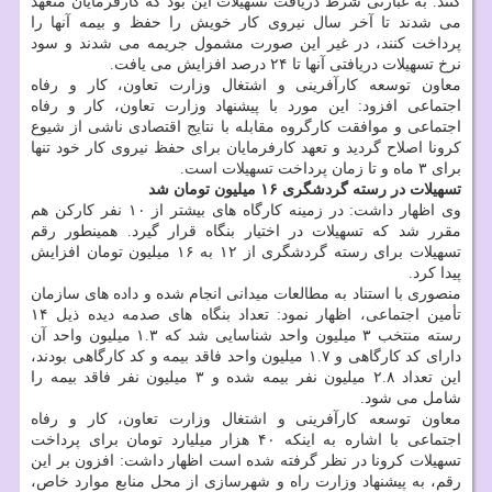
کنند. به عبارتی شرط دریافت تسهیلات این بود که کارفرمایان متعهد
می شدند تا آخر سال نیروی کار خویش را حفظ و بیمه آنها را
پرداخت کنند، در غیر این صورت مشمول جریمه می شدند و سود
نرخ تسهیلات دریافتی آنها تا ۲۴ درصد افزایش می یافت.
معاون توسعه کارآفرینی و اشتغال وزارت تعاون، کار و رفاه
اجتماعی افزود: این مورد با پیشنهاد وزارت تعاون، کار و رفاه
اجتماعی و موافقت کارگروه مقابله با نتایج اقتصادی ناشی از شیوع
کرونا اصلاح گردید و تعهد کارفرمایان برای حفظ نیروی کار خود تنها
برای ۳ ماه و تا زمان پرداخت تسهیلات است.
تسهیلات در رسته گردشگری ۱۶ میلیون تومان شد
وی اظهار داشت: در زمینه کارگاه های بیشتر از ۱۰ نفر کارکن هم
مقرر شد که تسهیلات در اختیار بنگاه قرار گیرد. همینطور رقم
تسهیلات برای رسته گردشگری از ۱۲ به ۱۶ میلیون تومان افزایش
پیدا کرد.
منصوری با استناد به مطالعات میدانی انجام شده و داده های سازمان
تأمین اجتماعی، اظهار نمود: تعداد بنگاه های صدمه دیده ذیل ۱۴
رسته منتخب ۳ میلیون واحد شناسایی شد که ۱.۳ میلیون واحد آن
دارای کد کارگاهی و ۱.۷ میلیون واحد فاقد بیمه و کد کارگاهی بودند،
این تعداد ۲.۸ میلیون نفر بیمه شده و ۳ میلیون نفر فاقد بیمه را
شامل می شود.
معاون توسعه کارآفرینی و اشتغال وزارت تعاون، کار و رفاه
اجتماعی با اشاره به اینکه ۴۰ هزار میلیارد تومان برای پرداخت
تسهیلات کرونا در نظر گرفته شده است اظهار داشت: افزون بر این
رقم، به پیشنهاد وزارت راه و شهرسازی از محل منابع موارد خاص،