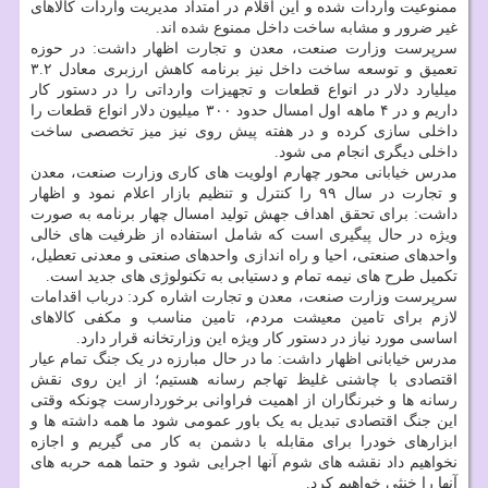
ممنوعیت واردات شده و این اقلام در امتداد مدیریت واردات کالاهای
غیر ضرور و مشابه ساخت داخل ممنوع شده اند.
سرپرست وزارت صنعت، معدن و تجارت اظهار داشت: در حوزه
تعمیق و توسعه ساخت داخل نیز برنامه کاهش ارزبری معادل ۳.۲
میلیارد دلار در انواع قطعات و تجهیزات وارداتی را در دستور کار
داریم و در ۴ ماهه اول امسال حدود ۳۰۰ میلیون دلار انواع قطعات را
داخلی سازی کرده و در هفته پیش روی نیز میز تخصصی ساخت
داخلی دیگری انجام می شود.
مدرس خیابانی محور چهارم اولویت های کاری وزارت صنعت، معدن
و تجارت در سال ۹۹ را کنترل و تنظیم بازار اعلام نمود و اظهار
داشت: برای تحقق اهداف جهش تولید امسال چهار برنامه به صورت
ویژه در حال پیگیری است که شامل استفاده از ظرفیت های خالی
واحدهای صنعتی، احیا و راه اندازی واحدهای صنعتی و معدنی تعطیل،
تکمیل طرح های نیمه تمام و دستیابی به تکنولوژی های جدید است.
سرپرست وزارت صنعت، معدن و تجارت اشاره کرد: درباب اقدامات
لازم برای تامین معیشت مردم، تامین مناسب و مکفی کالاهای
اساسی مورد نیاز در دستور کار ویژه این وزارتخانه قرار دارد.
مدرس خیابانی اظهار داشت: ما در حال مبارزه در یک جنگ تمام عیار
اقتصادی با چاشنی غلیظ تهاجم رسانه هستیم؛ از این روی نقش
رسانه ها و خبرنگاران از اهمیت فراوانی برخوردارست چونکه وقتی
این جنگ اقتصادی تبدیل به یک باور عمومی شود ما همه داشته ها و
ابزارهای خودرا برای مقابله با دشمن به کار می گیریم و اجازه
نخواهیم داد نقشه های شوم آنها اجرایی شود و حتما همه حربه های
آنها را خنثی خواهیم کرد.