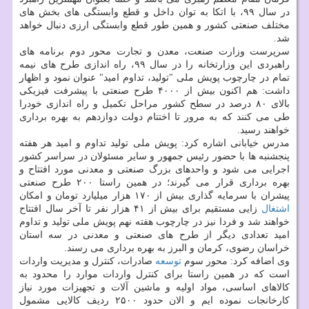
در سال ۹۹، با اتکا به توان داخل و قطع وابستگی های بخش های
مختلف صنعتی کشور و همین طور قطع وابستگی ارزی دنبال خواهد
شد.
سرپرست وزارت صنعت، معدن و تجارت محور دوم برنامه های
راهبردی این وزارتخانه را در سال ۹۹، راه اندازی طرح های نیمه
تمام در چارچوب پویش ملی "تولید، تداوم امید" عنوان نمود و اظهار
داشت: هم اکنون بیش از ۴۰۰۰ طرح صنعتی با پیشرفت فیزیکی
بالای ۸۰ درصد در سطح کشور مراحل تکمیل و راه اندازی خودرا
طی می کنند که به مرور تا اختتام دولت دوازدهم به بهره برداری
خواهند رسید.
مدرس خیابانی اشاره کرد: پویش ملی تولید تداوم و امید هر هفته
پنجشنبه ها با حضور رئیس جمهور و سایر مسئولان در سراسر کشور
اجرایی می شود و واحدهای بزرگ صنعتی و معدنی مورد افتتاح و
بهره برداری قرار می گیرند؛ در همین راستا ۲۰۰ طرح صنعتی
پیشران با سرمایه گذاری بیش از ۱۷۰ هزار میلیارد تومان و امکان
اشتغال
زایی مستقیم برای بیش از ۴۱ هزار نفر تا آخر سال افتتاح
خواهند شد و فردا نیز در چارچوب هفته نهم پویش ملی تولید و تداوم
امید تعدادی دیگر از طرح های صنعتی و معدنی در سه استان
خراسان رضوی، کرمان و البرز به بهره برداری می رسند.
وی اضافه کرد: محور سوم
توسعه
صادرات، کنترل و مدیریت واردات
است که در همین راستا برای کنترل واردات موارد را محدود به
کالاهای اساسی، مواد اولیه و ماشین آلات و تجهیزات مورد نیاز
کارخانجات نموده ایم و الان حدود ۲۵۰۰ ردیف کالایی مشمول