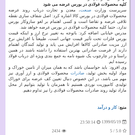
کلیه محصولات فولادی در بورس عرضه می شود
سرپرست وزارت
صنعت
، معدن و تجارت درباب روند عرضه
محصولات فولادی در بورس کالا اشاره کرد: اصل شفاف سازی نقطه
تلاقی عرضه و تقاضا است و کسی اهتمام بر لغو سازوکار بورس
ندارد، حتما کلیه محصولات فولادی در بورس عرضه خواهد شد.
مدرس خیابانی اضافه کرد: باتوجه به تغییر نرخ ارز و اینکه قیمت
بورس فلزات تحت تأثیر قیمت جهانی است، طبیعتاً با افزایش نرخ
ارز مزیت صادراتی کالاها افزایش می یابد و تولید کنندگان اهتمام
دارند از فرصت صادراتی بهترین استفاده را داشته باشند در همین
راستا و در چارچوب یک شیوه نامه به جمع بندی ویژه ای درباب فولاد
رسیده ایم.
وی افزود: باید حواسمان باشد که به همان میزان از تامین خوراک و
مواد اولیه بخش تولید،
صادرات
محصولات فولادی و ارز آوری نیز
مهم می باشد، در این خصوص دنبال تعیین کف عرضه برای خوراک
تولیدی کامپوزیت نوردی هستیم تا همزمان با تولید بتوانیم از محل
مازاد تولید روند صادرات محصولات فولادی را نیز تداوم دهیم.
منبع:
كار و درآمد
1399/05/19
23:50:14
2434
5
/
5.0