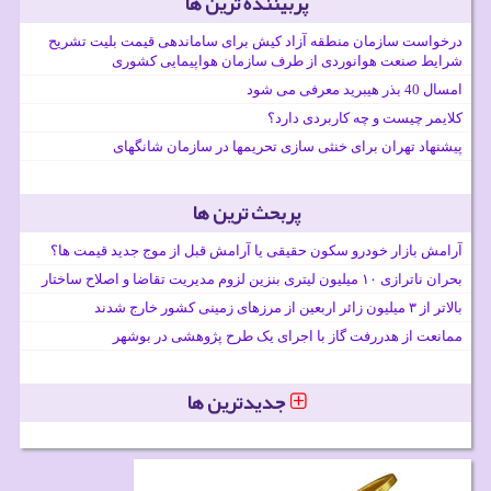
پربیننده ترین ها
درخواست سازمان منطقه آزاد کیش برای ساماندهی قیمت بلیت تشریح
شرایط صنعت هوانوردی از طرف سازمان هواپیمایی کشوری
امسال 40 بذر هیبرید معرفی می شود
کلایمر چیست و چه کاربردی دارد؟
پیشنهاد تهران برای خنثی سازی تحریمها در سازمان شانگهای
پربحث ترین ها
آرامش بازار خودرو سکون حقیقی یا آرامش قبل از موج جدید قیمت ها؟
بحران ناترازی ۱۰ میلیون لیتری بنزین لزوم مدیریت تقاضا و اصلاح ساختار
بالاتر از ۳ میلیون زائر اربعین از مرزهای زمینی کشور خارج شدند
ممانعت از هدررفت گاز با اجرای یک طرح پژوهشی در بوشهر
جدیدترین ها