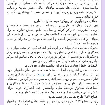
دو سال قبل در چند حوزه متمرکز شده که شفافیت، نوآوری،
توانمندسازی تعاونی ها، تقویت نهادهای مالی بخش تعاون و دولت
الکتروینک همچون رویکردها بوده و سعی شده تا بیشترین نگاه به
حوزه تولید باشد.
شفافیت و نوآوری دو رویکرد مهم معاونت تعاون
وی افزود: معاونت تعاون در مدت اخیر روی دو بحث شفافیت و
دولت الکترونیک تمرکز کرده و سامانه جامع بخش تعاون به راه
افتاده است. در این سامانه فعالیت های تعاون مثل اتاق شیشه ای
شفاف و قابل دسترس است و اعضا می توانند بر مدیران و هیات
مدیره ها نظارت کنند.
مدیرکل تعاونی های تولیدی وزارت کار اضافه کرد: در بحث نوآوری با
همکاری معاونت علمی و فناوری ریاست جمهوری و صندوق نوآوری
و شکوفایی توانستیم ۱۲ مرکز نوآوری را تابحال ایجاد نماییم که مرکز
نوآوری ملی در هفته های آینده راه اندازی می شود.
اختصاص خط اعتباری ویژه برای توانمندسازی تعاونی ها
محمدی ضمن اشاره به ایجاد اندیشکده های بخش تعاون اظهار نمود:
در این زمان اقدامات زیرساختی برای
توسعه
و توانمندسازی بخش
تعاون صورت دادیم و روی خط اعتباری، سرمایه در گردش، نقدینگی
و توسعه بازار تعاونی ها متمرکز شدیم؛ خوشبختانه با همکاری و
مساعدت صندوق توسعه ملی توانستیم خط اعتباری خوبی برای
بخش تعاون دریافت نماییم که در هفته تعاون اعلام خواهیم کرد.
افتتاح ۳۸۳ طرح تعاونی در هفته تعاون
وی از افتتاح ۳۸۳ طرح تعاونی جدید در هفته تعاون اطلاع داد و اظهار