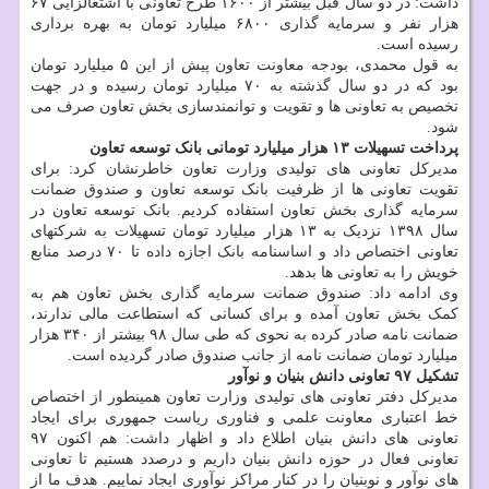
داشت: در دو سال قبل بیشتر از ۱۶۰۰ طرح تعاونی با اشتغالزایی ۶۷
هزار نفر و سرمایه گذاری ۶۸۰۰ میلیارد تومان به بهره برداری
رسیده است.
به قول محمدی، بودجه معاونت تعاون پیش از این ۵ میلیارد تومان
بود که در دو سال گذشته به ۷۰ میلیارد تومان رسیده و در جهت
تخصیص به تعاونی ها و تقویت و توانمندسازی بخش تعاون صرف می
شود.
پرداخت تسهیلات ۱۳ هزار میلیارد تومانی بانک توسعه تعاون
مدیرکل تعاونی های تولیدی وزارت تعاون خاطرنشان کرد: برای
تقویت تعاونی ها از ظرفیت بانک توسعه تعاون و صندوق ضمانت
سرمایه گذاری بخش تعاون استفاده کردیم. بانک توسعه تعاون در
سال ۱۳۹۸ نزدیک به ۱۳ هزار میلیارد تومان تسهیلات به شرکتهای
تعاونی اختصاص داد و اساسنامه بانک اجازه داده تا ۷۰ درصد منابع
خویش را به تعاونی ها بدهد.
وی ادامه داد: صندوق ضمانت سرمایه گذاری بخش تعاون هم به
کمک بخش تعاون آمده و برای کسانی که استطاعت مالی ندارند،
ضمانت نامه صادر کرده به نحوی که طی سال ۹۸ بیشتر از ۳۴۰ هزار
میلیارد تومان ضمانت نامه از جانب صندوق صادر گردیده است.
تشکیل ۹۷ تعاونی دانش بنیان و نوآور
مدیرکل دفتر تعاونی های تولیدی وزارت تعاون همینطور از اختصاص
خط اعتباری معاونت علمی و فناوری ریاست جمهوری برای ایجاد
تعاونی های دانش بنیان اطلاع داد و اظهار داشت: هم اکنون ۹۷
تعاونی فعال در حوزه دانش بنیان داریم و درصدد هستیم تا تعاونی
های نوآور و نوبنیان را در کنار مراکز نوآوری ایجاد نماییم. هدف ما از