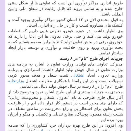
طریق اندازی مراکز نوآوری این است که تعاونی ها از شکل سنتی
خارج شده و به سمتی بروند که قابل رقابت در سطح ملی و بین
المللی باشند.
به قول محمدی الان در ۱۲ استان کشور مراکز نوآوری بوجود آمده و
کلینیک های مشاوره کسب و کار در حال راه اندازی است.
وی اظهار داشت: در حوزه خودرو تعاونی هایی داریم که قطعات
خودرو تولید می کنند و حتی برخی تعاونی ها این ادعا را دارند که
خودروی برقی در بخش تعاون تولید کنند بنابراین مصمم هستیم که به
بحث نوآوری ورود و روی خلاقیت و نوآوری و توسعه بازار ایجاد
ساختار نماییم.
جزییات اجرای طرح "تام" در ۸ رسته
مدیرکل تعاونی های تولیدی وزارت تعاون با اشاره به برنامه های
وزارت تعاون در سال جهش تولید اظهار داشت: استراتژی و برنامه
وزارت تعاون، ایجاد
اشتغال
، تثبیت شغل و هدف محور کردن
تسهیلات است و در این راستا با همکاری معاونت اشتغال
وزارتخانه
طرح "تام" را در ۸ رسته در سال جهش تولید دنبال می نماییم.
محمدی به جزئیات بیشتری از این طرح اشاره نمود و توضیح داد: از
آغاز سال جاری طرحی به نام "تعاون، اشتغال و محرومیت زدایی"
که دارای چند محور است در دستور کار قرار داده ایم و از ظرفیت
بخش تعاون برای اشتغالزایی و رفع محرومت در مناطق مختلف در
هشت رسته همچون پوشاک، صنایع تبدیلی و تکمیلی و میگو و آبزیان
بهره برده ایم.
وی افزود: در این طرح بهره برداران خرد کشاورزی را که صدمه
پذیرترین قشراند ولی در خط مقدم تولید
محصولات
کشاورزی هستند