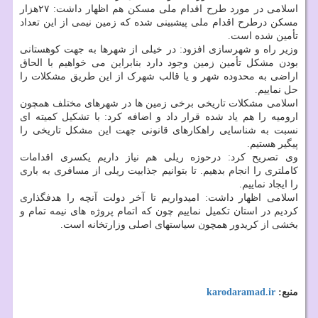
اسلامی در مورد طرح اقدام ملی مسکن هم اظهار داشت: ۲۷هزار
مسکن درطرح اقدام ملی پیشبینی شده که زمین نیمی از این تعداد
تأمین شده است.
وزیر راه و شهرسازی افزود: در خیلی از شهرها به جهت کوهستانی
بودن مشکل تأمین زمین وجود دارد بنابراین می خواهیم با الحاق
اراضی به محدوده شهر و یا قالب شهرک از این طریق مشکلات را
حل نماییم.
اسلامی مشکلات تاریخی برخی زمین ها در شهرهای مختلف همچون
ارومیه را هم یاد شده قرار داد و اضافه کرد: با تشکیل کمیته ای
نسبت به شناسایی راهکارهای قانونی جهت این مشکل تاریخی را
پیگیر هستیم.
وی تصریح کرد: درحوزه ریلی هم نیاز داریم یکسری اقدامات
کاملتری را انجام بدهیم. تا بتوانیم جذابیت ریلی از مسافری به باری
را ایجاد نماییم.
اسلامی اظهار داشت: امیدواریم تا آخر دولت آنچه را هدفگذاری
کردیم در استان تکمیل نماییم چون که اتمام پروژه های نیمه تمام و
بخشی از کریدور همچون سیاستهای اصلی وزارتخانه است.
منبع:
karodaramad.ir