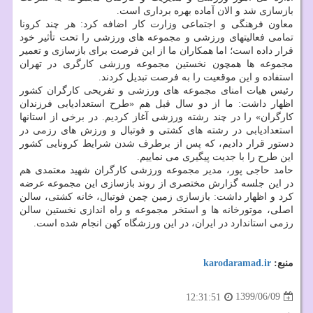
بازسازی شد و الان آماده بهره برداری است.
معاون فرهنگی و اجتماعی وزارت کار اضافه کرد: هر چند کرونا
تمامی فعالیتهای ورزشی و مجموعه های ورزشی را تحت تأثیر خود
قرار داده است؛ اما همکاران ما از این فرصت برای بازسازی و تعمیر
مجموعه ها همچون نخستین مجموعه ورزشی کارگری در تهران
استفاده و این موقعیت را به فرصت تبدیل کردند.
رئیس هیات امنای مجموعه های ورزشی و تفریحی کارگران کشور
اظهار داشت: ما از دو سال قبل هم «طرح استعدادیابی فرزندان
کارگران» را در چند رشته ورزشی آغاز کردیم. در برخی از استانها
استعدادیابی در رشته های کشتی و فوتبال و ورزش های رزمی در
دستور قرار دادیم، که پس از برطرف شدن شرایط کرونایی کشور
این طرح را با جدیت پیگیری می نماییم.
حامد حاجی پور، مدیر مجموعه ورزشی کارگران شهید معتمدی هم
در این جلسه گزارش مختصری از روند بازسازی این مجموعه عرضه
کرد و اظهار داشت: بازسازی زمین چمن فوتبال، خانه کشتی، سالن
اصلی، موتورخانه ها و استخر مجموعه و راه اندازی نخستین سالن
رزمی استاندارد در ایران، در این ورزشگاه کهن انجام شده است.
منبع:
karodaramad.ir
1399/06/09
12:31:51