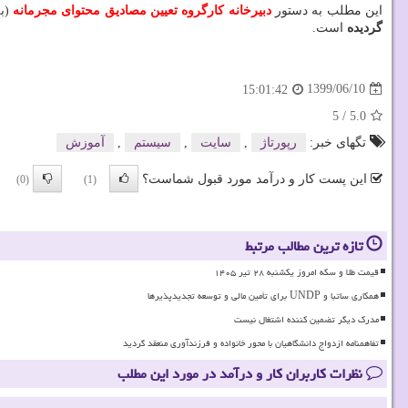
این مطلب به دستور
دبیرخانه كارگروه تعیین مصادیق محتوای مجرمانه
(به
گردیده
است.
1399/06/10
15:01:42
5
/
5.0
تگهای خبر:
رپورتاژ
,
سایت
,
سیستم
,
آموزش
این پست کار و درآمد مورد قبول شماست؟
(0)
(1)
تازه ترین مطالب مرتبط
قیمت طلا و سکه امروز یکشنبه ۲۸ تیر ۱۴۰۵
همکاری ساتبا و UNDP برای تأمین مالی و توسعه تجدیدپذیرها
مدرک دیگر تضمین کننده اشتغال نیست
تفاهمنامه ازدواج دانشگاهیان با محور خانواده و فرزندآوری منعقد گردید
نظرات کاربران کار و درآمد در مورد این مطلب