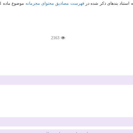
 استناد بندهای ذکر شده در
فهرست مصادیق محتوای مجرمانه
موضوع ماده 21 قانون جرایم رایانه ای) و ابلاغ این دبیرخانه ، در تاریخ 1400/08/11
2163