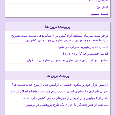
طراحی سایت
فیش حج
قیمت بیسیم
پربیننده ترین ها
درخواست سازمان منطقه آزاد کیش برای ساماندهی قیمت بلیت تشریح
شرایط صنعت هوانوردی از طرف سازمان هواپیمایی کشوری
امسال 40 بذر هیبرید معرفی می شود
کلایمر چیست و چه کاربردی دارد؟
پیشنهاد تهران برای خنثی سازی تحریمها در سازمان شانگهای
پربحث ترین ها
آرامش بازار خودرو سکون حقیقی یا آرامش قبل از موج جدید قیمت ها؟
بحران ناترازی ۱۰ میلیون لیتری بنزین لزوم مدیریت تقاضا و اصلاح ساختار
بالاتر از ۳ میلیون زائر اربعین از مرزهای زمینی کشور خارج شدند
ممانعت از هدررفت گاز با اجرای یک طرح پژوهشی در بوشهر