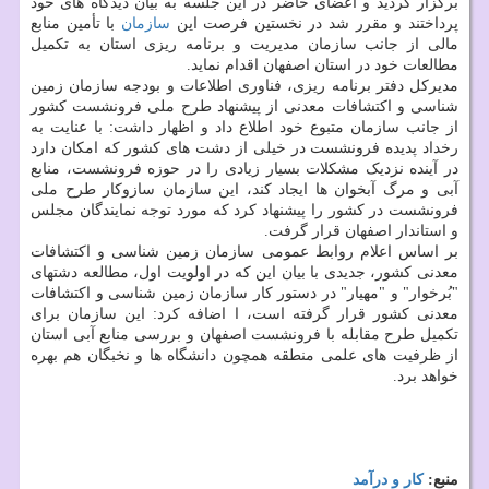
برگزار گردید و اعضای حاضر در این جلسه به بیان دیدگاه های خود
پرداختند و مقرر شد در نخستین فرصت این
سازمان
با تأمین منابع
مالی از جانب سازمان مدیریت و برنامه ریزی استان به تکمیل
مطالعات خود در استان اصفهان اقدام نماید.
مدیرکل دفتر برنامه ریزی، فناوری اطلاعات و بودجه سازمان زمین
شناسی و اکتشافات معدنی از پیشنهاد طرح ملی فرونشست کشور
از جانب سازمان متبوع خود اطلاع داد و اظهار داشت: با عنایت به
رخداد پدیده فرونشست در خیلی از دشت های کشور که امکان دارد
در آینده نزدیک مشکلات بسیار زیادی را در حوزه فرونشست، منابع
آبی و مرگ آبخوان ها ایجاد کند، این سازمان سازوکار طرح ملی
فرونشست در کشور را پیشنهاد کرد که مورد توجه نمایندگان مجلس
و استاندار اصفهان قرار گرفت.
بر اساس اعلام روابط عمومی سازمان زمین شناسی و اکتشافات
معدنی کشور، جدیدی با بیان این که در اولویت اول، مطالعه دشت‎های
"بُرخوار" و "مهیار" در دستور کار سازمان زمین شناسی و اکتشافات
معدنی کشور قرار گرفته است، ا اضافه کرد: این سازمان برای
تکمیل طرح مقابله با فرونشست اصفهان و بررسی منابع آبی استان
از ظرفیت های علمی منطقه همچون دانشگاه ها و نخبگان هم بهره
خواهد برد.
منبع:
كار و درآمد