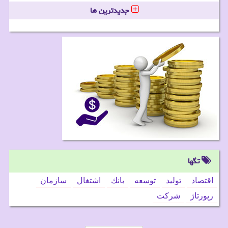
جدیدترین ها
تگها
اقتصاد
تولید
توسعه
بانك
اشتغال
سازمان
رپورتاژ
شركت