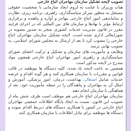
تصویب لایحه تشکیل سازمان مهاجران اتباع خارجی
هیات وزیران با عنایت به لزوم ایجاد سازمانی با شخصیت حقوقی
مستقل به منظور تمرکز سیاستگذاری، راهبری، برنامه ریزی، نظارت
و ساماندهی امور اتباع خارجی مهاجر و آواره و پناهنده و برقراری
ارتباط مؤثر با نهادها و سازمان های بین المللی که در اجرای فرایند
مقرر در قانون مدیریت خدمات کشوری منجر به صدور مصوبه در
شورایعالی اداری شده است، لایحه تشکیل سازمان مهاجران اتباع
خارجی را مصوب کرد تا بعد از ارسال به مجلس شورای اسلامی، به
تصویب نهایی برسد.
وظایف و مأموریت های سازمان و تشکیل و ترکیب اعضای شورای
سیاست‏گذاری و راهبری امور مهاجران اتباع خارجی همچون مواد
مندرج در لایحه مذکور است.
همچنین به باعث لایحه یاد شده، کلیه دستگاه ها موظفند در قالب
قوانین و مقررات با سازمان همکاری کنند و هر گونه اقدام و عرضه
خدمات شامل
اشتغال
، بهداشت، درمان، امور پزشکی، آموزش و
امثال آن به مهاجران و پناهندگان را در حیطه مأموریت خود، بعد از
هماهنگی با سازمان انجام دهند.
سازمان مهاجران اتباع خارجی هم موظف است ظرف شش ماه از
تصویب این قانون، نسبت‏ به ایجاد پایگاه اطلاعات جمعیتی مهاجران
اتباع خارجی در کشور با همکاری دستگاه های ذی‏ربط اقدام نموده و
دستگاه ها موظفند برای تبادل اطلاعات با سازمان همکاری کنند.