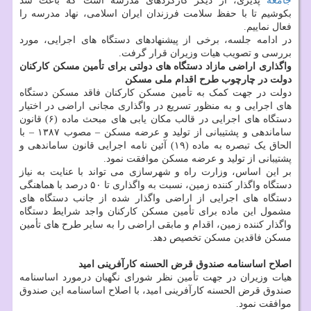
جامعه
پذیری، از دیگر کارکردهای مدرسه است که باعث شد
بکوشیم تا با حفظ سلامت فرزندان ایران اسلامی، نهاد مدرسه را
فعال نماییم.
در ادامه جلسه، برخی از پیشنهادهای دستگاه های اجرایی، مورد
بررسی و تصویب هیات وزیران قرار گرفت.
واگذاری اراضی مازاد دستگاه های دولتی برای تأمین مسکن کارکنان
دولت در چارچوب طرح اقدام ملی مسکن
دولت در جهت کمک به تأمین مسکن کارکنان فاقد مسکن دستگاه
های اجرایی و به منظور تسریع در واگذاری مجانی اراضی در اختیار
دستگاه های اجرایی در قالب مکان یابی های مبحث ماده (۶) قانون
ساماندهی و پشتیبانی از تولید و عرضه مسکن – مصوب ۱۳۸۷ – با
الحاق یک تبصره به ماده (۱۹) آئین نامه اجرایی قانون ساماندهی و
پشتیبانی از تولید و عرضه مسکن موافقت نمود.
بر این اساس، وزارت راه و شهرسازی می تواند با عنایت به نیاز
دستگاه واگذار کننده زمین، نسبت به واگذاری تا ۵۰ درصد با هماهنگی
دستگاه ­های اجرایی از اراضی واگذار شده از جانب دستگاه های
مشمول این ماده برای تأمین مسکن کارکنان واجد شرایط دستگاه
واگذار کننده زمین، اقدام و مابقی اراضی را به سایر طرح های تأمین
مسکن فاقدین مسکن تخصیص دهد.
اصلاح اساسنامه صندوق قرض الحسنه کارآفرینی امید
هیات وزیران در جهت تأمین نظر شورای نگهبان درمورد اساسنامه
صندوق قرض الحسنه کارآفرینی امید، با اصلاح اساسنامه این صندوق
موافقت نمود.