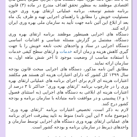
اقتصادی موظفند به منظور تحقق اهداف مندرج در ماده (۳) قانون
برنامه ششم توسعه، برنامه عملیاتی ارتقای بهره وری حوزه
مسئولیت خویش را مطابق با راهنمای اجرایی تهیه و ظرف یک ماه
بعد از ابلاغ این آئین نامه جهت تأیید به سازمان ملی بهره وری ایران
ارائه کنند.
دستگاه های اجرایی همینطور موظفند برنامه ارتقای بهره وری
دستگاه، مشتمل بر گزارش مسئله شناسی و اقدامات اساسی
دستگاه اجرایی در ستاد و واحدهای تحت تابعه خویش را با جهت
گیری کاهش هزینه و زمان ارائه
خدمات
و ارتقای سطح کیفی خدمات
با استفاده مناسب از وضعیت موجود تا آخر شش ماهه اول، به
سازمان ارائه نمایند.
مطابق آئین نامه مذکور، دستگاه های اجرایی مبحث قانون بودجه
سال ۱۳۹۹ کل کشور که دارای اعتبارات هزینه ای هستند هم مکلفند
اعتبارات هزینه ای لازم برای اجرای برنامه های عملیاتی ارتقای بهره
وری را در چارچوب برنامه "ارتقای بهره وری" حداکثر تا ۳ درصد از
اعتبارات هزینه ای ابلاغی به دستگاه های اجرایی (به استثنای فصول
۱ و ۶) پیشبینی و در موافقت نامه متبادله با سازمان برنامه و بودجه
کشور درج کنند.
لازم به ذکر است، تخصیص اعتبارات برنامه "ارتقای بهره وری"
(موضوع ماده ۴ این آیین نامه) منوط به تایید پیشرفت اجرای برنامه
های عملیاتی ارتقای بهره وری دستگاه های اجرایی توسط سازمان و
واحدهای ذیربط در سازمان برنامه و بودجه کشور است.