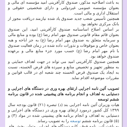
به باعث اصلاحیه مذکور، صندوق کارآفرینی امید مؤسسه ای مالی و
بعنوان مؤسسه عمومی غیردولتی و دارای شخصیتی حقوقی و
استقلال اداری و مالی است.
همچنین تأسیس شعب جدید صندوق یاد شده نیازمند دریافت مجوز از
بانک مرکزی نخواهد بود.
بر اساس اصلاح اساسنامه صندوق کارآفرینی امید، این صندوق
بعنوان قائم مقام قانونی صندوق مهر امام رضا (ع) بوده و منابع مالی
و سرمایه متعلق به صندوق مهر امام رضا (ع) به جز اباحه و هبه
بعنوان خاص و موقوفات و نذورات داده شده در زمان فعالیت صندوق
با نام مهر امام رضا (ع) حسب مورد جزء منابع مالی و برعهده
صندوق خواهد بود.
همچنین صندوق کارآفرینی امید می تواند در جهت اهداف حمایتی و
به منظور تجهیز و تخصیص منابع و سپرده های قرض الحسنه، نسبت
به ایجاد یک صندوق قرض الحسنه چند شعبه ای در قالب قوانین و
مقررات موضوعه اقدام نماید.
تصویب آئین نامه اجرایی ارتقای بهره وری در دستگاه های اجرایی و
دستیابی به اهداف و انجام برنامه های پیشبینی شده در قانون برنامه
ششم توسعه
هیات وزیران آئین نامه اجرایی بند (د) تبصره (۲۱) قانون بودجه سال
۱۳۹۹ کل کشور درمورد ارتقای بهره وری در دستگاه های اجرایی و
دستیابی به اهداف و انجام برنامه های پیشبینی شده در مواد (۳) و
(۵) قانون برنامه ششم
توسعه
را به تصویب رساند.
به باعث آئین نامه فوق، کلیه دستگاه های اجرایی متولی بخش های