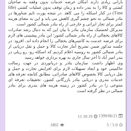
بارانی زیادی دارند امکان عرضه خدمات بدون وقفه به صاحبان
کشتی و کالا را به بندر داده و زمان توقف بدون عملیات کشتی (Idle
Time) در کنار اسکله را می کاهد. در نتیجه پورت تایم شناورها در
بنادر شمالی به نحو چشم گیری کاهش می یابد و این به معنای هزینه
کمتر برای تجار ایرانی و خارجی از راه بنادر شمالی کشور است.
مدیرکل لجستیک سازمان بنادر با بیان این که به دنبال رشد صادرات
کالاهای یخچالی از راه بنادر شمالی کشور؛ این بنادر پیشبینی های لازم
برای عرضه خدمت به کانتینرهای یخچالی را انجام داده اند، افزود: در
جلسه مذکور ضمن تشریح آمار تجارت کالا و حمل و نقل دریایی از
بنادر شمالی کشور به روسیه اعلام کردیم که اسکله رو- رو ریلی در
بندر امیر آباد تا آخر سال جاری به بهره برداری خواهد رسید.
وی اظهار داشت: سازمان بنادر و دریانوردی در جهت رسالت
حاکمیتی خود و ایجاد تسهیلات لازم برای افزایش تجارت و حمل و
نقل دریایی کالا بخصوص کالاهای صادراتی، مطابق کتابچه تعرفه های
خدمات بندری و دریایی بنادر بازرگانی کشور، تخفیفات تعرفه ای
متنوعی را در بنادر کشور در زمینه هزینه های بندری برای بنادر
شمالی در نظر گرفته است.
1399/06/21
11:10:19
1802
5
/
5.0