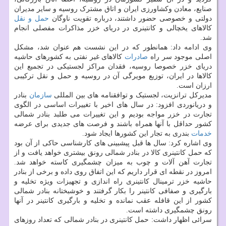
صنایع، معادن وکشاورزی ایران و اتاق مشترک روسیه و سایر مدیران
دولتی و خصوصی حضور داشتند، درباره تقویت ناوگان
حمل و نقل
کالاهای یخچالی و کانتینری در دریای خزر مذاکرات مفصلی انجام
شد.
وی ادامه داد: همانطور که در این نشست هم عنوان شد، مشکل
اصلی موجود سر راه
صادرات
کالاهای غیر نفتی به کشورهای حاشیه
دریای خزر خصوصا روسیه، فقدان مراکز لجستیکی در تجمیع این
کالاها در ایران، توزیع مویرگی آن در روسیه و حمل و نقل ترکیبی
ارزان است.
مدیرکل ترانزیت، لجستیک و توافقنامه های بین المللی
سازمان
بنادر
و دریانوردی افزود: در سال های اخیر با تغییرات اساسی در الگوی
تجارت در خزر مواجه بودیم و این تغییرات می طلبد بنادر شمالی
کشور حداقل با آنها همراه باشند و فرصت های جدیدی برای عرضه
خدمات
بندری به تجار این کشورها ایجاد شود.
وی اشاره کرد: سال ها قبل پیشبینی های کارشناسی حاکی از آن بود
که حمل کانتینری کالا در بنادر شمالی رونق بیشتری خواهد یافت و از
تجارت آهن آلات و چوب به میزان چشمگیری کاسته خواهد شد.
امروز در نقطه ای قرار داریم که این اتفاق روی داده و برخی از بنادر
حاشیه خزر ترمینال کانتینری راه اندازی و تجهیزات ویژه تخلیه و
بارگیری و صفافی کانتینر را بکار گرفتند و خوشبختانه بنادر شمالی
کشور از این قافله عقب نمانده و تخلیه و بارگیری کانتینر در آنها
رونق چشمگیری داشته است.
سرائی اظهار داشت: حمل کانتینری در بنادر شمالی که تعداد روزهای