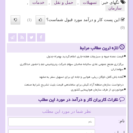
تگهای خبر:
تسهیلات
,
حمل و نقل
,
خدمات
,
سازمان
این پست کار و درآمد مورد قبول شماست؟
(1)
(0)
تازه ترین مطالب مرتبط
قیمت عمده میوه و سبزیجات هفته جاری اعلام گردید بهمراه جدول
برگزاری مجمع عمومی عادی سالیانه صاحبان سهام شرکت پتروشیمی جم با حضور حداکثری
سهامداران
آماده باش کامل ناوگان ریلی، هوایی و جاده ای برای تسهیل سفر به مشهد
درخواست سازمان منطقه آزاد کیش برای ساماندهی قیمت بلیت تشریح شرایط صنعت
هوانوردی از طرف سازمان هواپیمایی کشوری
نظرات کاربران کار و درآمد در مورد این مطلب
نظر شما در مورد این مطلب
نام:
ایمیل: