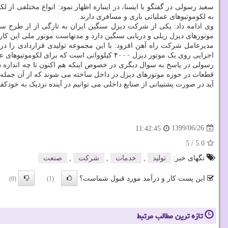
سعید رسولی در گفتگو با ایسنا، در اینباره اظهار نمود: انواع مختلفی از
به لکوموتیوهای عملیاتی باری و مسافری دارند.
موتورهای دیزل ریلی و دریایی سنگین دارد و مدتهاست موتور ملی این کارخانه روی یکی
اجرایی روی یک موتور دیزل ۴۰۰۰ کیلوواتی است که برای لکوموتیوهای عملیاتی قابل استفاده بوده و قرار دارند این موتور را هم بسازند.
رسولی در پاسخ به سوال دیگری در خصوص اینکه هم اکنون تا چه اندازه د
قطعات در حوزه موتورهای دیزل در داخل ساخته می شوند که از آن جمله می
آید در صورت پشتیبانی از صنایع داخلی می توانیم در آینده نزدیک به خودکفا
1399/06/26
11:42:45
5
/
5.0
تگهای خبر:
تولید
,
خدمات
,
شركت
,
صنعت
این پست کار و درآمد مورد قبول شماست؟
(0)
(1)
تازه ترین مطالب مرتبط