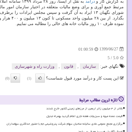
به گزارش کار و
درآمد
به نقل از ایسن
مرتبط جمع آوری و برای وضع مالیات متعلقه در اختیار سازمان امور مالیات
شورای نگهبان ۱۳ ایراد به آن گرفت و سپس مجلس ایرادات ر
نموده ظرف ۱۰ روز مالیات خانه های خالی را مطالبه می نماییم.
1399/06/27
01:00:59
5
/
5.0
تگهای خبر:
سازمان
,
قانون
,
وزارت راه و شهرسازی
این پست کار و درآمد مورد قبول شماست؟
(0)
(1)
تازه ترین مطالب مرتبط
بالاتر از ۳ میلیون زائر اربعین از مرزهای زمینی کشور خارج شدند
قیمت عمده میوه و سبزیجات هفته جاری اعلام گردید بهمراه جدول
برگزاری مجمع عمومی عادی سالیانه صاحبان سهام شرکت پتروشیمی جم با حضور حداکثری سهامداران
امسال 40 بذر هیبرید معرفی می شود