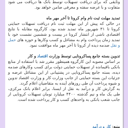
وثایقی که برای دریافت تسهیلات توسط بانک ها دریافت می شود
متفاوت و با عرضه سفته و معرفی ضامن خواهد بود.
تمدید مهلت ثبت نام وام کرونا تا آخر مهر ماه
در حالی که پیش از این مهلت ثبت نام دریافت تسهیلات حمایتی
کرونا تا ۳۱ شهریور ماه تمدید شده بود، کارگروه مقابله با نتایج
اقتصادی ناشی از انتشار کرونا در بیست و ششمین نشست خود با
تمدید زمان پرداخت وام به مشاغل و کسب وکارها و حوزه های
حمل
و نقل
صدمه دیده از کرونا تا آخر مهر ماه موافقت نمود.
تدوین بسته جامع پساکرونایی توسط وزارت
اقتصاد
و کار
بر اساس مصوبه این کارگروه همینطور مقرر شد با استفاده از منابع
بانکی باقیمانده از تسهیلات حمایتی دولت برای کسب وکارهای صدمه
دیده، بسته جامع پساکرونایی در پشتیبانی از این مشاغل عرضه و
جزئیات این بسته حمایتی از جانب وزارت کار و وزارت اقتصاد تدوین
و شیوه پرداخت آن طی روزهای آینده به متقاضیان اعلام گردد.
به گزارش کار و درآمد به نقل از ایسنا، برابر اعلام بانک مرکزی،
طی یک ماه و نیم گذشته ۴۴۰۰ میلیارد تومان تسهیلات کرونایی از
جانب شعب بانکی به واحدهای کسب و کار پرداخت شده است.
منبع:
كار و درآمد