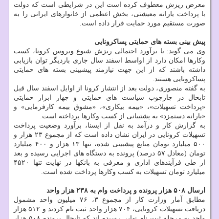
معرض ریزش معطوف کرده است این در شرایطی است که دولت
با پرداخت یارانه معیشتی، بخش اعظمی از خانوارهای ایرانی را به
صورت مستقیم مورد حمایت قرار داده است.
پیش بینی بسته های حمایتی پساکرونایی
وی می گوید: با برآورد احتمالی ریزش شیوع ویروس کرونا، کسب
وکارها امکان دارد از اواسط اسفند سال جاری باردیگر توان بازیابی
داشته باشند که از این جهت نیازمند پیشبینی بسته های حمایتی
پساکرونایی هستند.
به گفته منصوری، دولت بعد از انتشار کرونا از اوایل اسفند سال قبل
تابحال در چارچوب سیاست های حمایتی و چهار ابزار حمایتی
«پرداخت تسهیلات»، «بیمه بیکاری»، «مشوق بیمه کارفرمایی» و
«یارانه دستمزد» به پشتیبانی از کسب وکارها پرداخته است.
به گزارش کار و درآمد به نقل از ایسنا، برآورد وضعیت پرداخت
تسهیلات کرونایی در ایران نشان داده است که از مجموع ۲۳ هزار و
۵۰۰ میلیارد تومان منابع پیشبینی شده، تنها ۱۳ هزار و ۴۰۰ میلیارد
تومان (معادل ۵۷ درصد) پرونده به دستگاه های اجرایی رسیده و بعد
از طی فرآیندهای اداری و معرفی به بانکها در نهایت تنها ۴۵۲۰
میلیارد تومان تسهیلات به کسب وکارها پرداخت شده است.
ارسال ۵۰۸ هزار پرونده و پرداخت وام به ۲۳۸ هزار واحد
مطابق آمار وزارت کار از مجموع ۳، ۷۶ میلیون واحد مشمول
دریافت تسهیلات کرونایی، ۷۰۴ هزار واحد ثبت نام کردند و ۵۱۲ هزار
واحد به مرحله ثبت نام نهایی رسیده اند که تابحال پرونده ۵۰۸ هزار