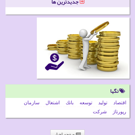
جدیدترین ها
تگها
اقتصاد
تولید
توسعه
بانك
اشتغال
سازمان
رپورتاژ
شركت
صفحه اخبار