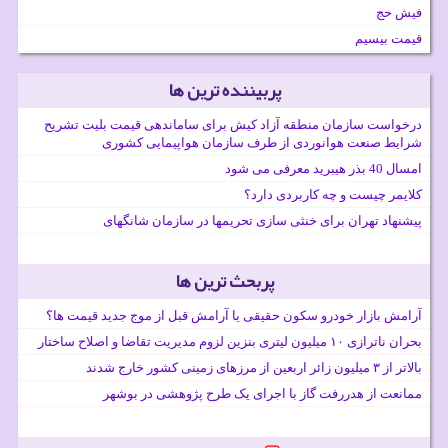
فیش حج
قیمت بیسیم
پربیننده ترین ها
درخواست سازمان منطقه آزاد کیش برای ساماندهی قیمت بلیت تشریح
شرایط صنعت هوانوردی از طرف سازمان هواپیمایی کشوری
امسال 40 بذر هیبرید معرفی می شود
کلایمر چیست و چه کاربردی دارد؟
پیشنهاد تهران برای خنثی سازی تحریمها در سازمان شانگهای
پربحث ترین ها
آرامش بازار خودرو سکون حقیقی یا آرامش قبل از موج جدید قیمت ها؟
بحران ناترازی ۱۰ میلیون لیتری بنزین لزوم مدیریت تقاضا و اصلاح ساختار
بالاتر از ۳ میلیون زائر اربعین از مرزهای زمینی کشور خارج شدند
ممانعت از هدررفت گاز با اجرای یک طرح پژوهشی در بوشهر