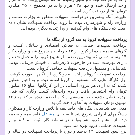
واحد ارسال شده و تنها ۲۳۸ هزار واحد در مجموع ۴۵۰۰ میلیارد
تومان اعتبار دریافت کرده است.
علیرغم آنکه بیشترین درخواست تسهیلات متعلق به وزارت صمت و
وزارت راه و شهرسازی بوده اما روند پرداخت تسهیلات نشان داده
است که دستگاه های وام گیرنده از وزارتخانه دیگری بوده اند.
پرداخت تسهیلات کرونا به سه گروه از بنگاه ها
پرداخت تسهیلات حمایتی به فعالان اقتصادی و شاغلان کسب و
کارهای صدمه دیده از کرونا از ۱۳ خرداد ماه شروع شد و وزارت کار
۱۴ رسته شغلی که بیشترین صدمه از شیوع کرونا را متحمل شده و
دارای فهرست بیمه در چارچوب کارفرمایی یا خویش فرمایی بودند،
شناسایی و مشمول دریافت تسهیلات حمایتی کرونا دانست.
پرداخت تسهیلات کرونا در ابتدا به دو گروه از بنگاهها صورت گرفت؛
اول کارگاه هایی که مستقیم از کرونا لطمه دیده و به اجبار تعطیل
شدند که به ازای هر نیروی انسانی در این کارگاهها، مبلغ ۱۶ میلیون
تومان وام اختصاص یافت و دوم واحدهای کسب وکاری که فعال
بوده، تعطیل نشده و غیر مستقیم از کرونا صدمه دیده اند که مبلغ ۱۲
میلیون تومان تسهیلات به آنها پرداخت گردید.
مدتی بعد شناسایی بنگاه های فاقد بیمه با تلاش وزارت کار و همکاری
دستگاههای اجرایی شروع شد تا صاحبان
مشاغل
فاقد بیمه و صدمه
دیده از انتشار کرونا هم بتوانند در سامانه کارا ثبت نام کنند و از
تسهیلات حمایتی کرونا بهره مند شوند.
نرخ سود تسهیلات ۱۲ درصد و دوره بازپرداخت تسهیلات دو ساله و