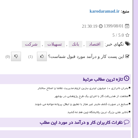
منبع:
karodaramad.ir
1399/08/01
21:30:19
5
/
5.0
تگهای خبر:
اقتصاد
,
بانك
,
تسهیلات
,
شركت
این پست کار و درآمد مورد قبول شماست؟
(0)
(1)
تازه ترین مطالب مرتبط
بحران ناترازی ۱۰ میلیون لیتری بنزین لزوم مدیریت تقاضا و اصلاح ساختار
ممانعت از هدررفت گاز با اجرای یک طرح پژوهشی در بوشهر
صنایع در صورت کشف ماینر غیر مجاز با تعلیق و ابطال پروانه مواجه می شوند
ذخایر نفتی بزرگ ترین پالایشگاه چین هم ته کشید
نظرات کاربران کار و درآمد در مورد این مطلب