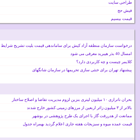
طراحی سایت
فیش حج
قیمت بیسیم
درخواست سازمان منطقه آزاد کیش برای ساماندهی قیمت بلیت تشریح شرایط 
امسال 40 بذر هیبرید معرفی می شود
کلایمر چیست و چه کاربردی دارد؟
پیشنهاد تهران برای خنثی سازی تحریمها در سازمان شانگهای
بحران ناترازی ۱۰ میلیون لیتری بنزین لزوم مدیریت تقاضا و اصلاح ساختار
بالاتر از ۳ میلیون زائر اربعین از مرزهای زمینی کشور خارج شدند
ممانعت از هدررفت گاز با اجرای یک طرح پژوهشی در بوشهر
قیمت عمده میوه و سبزیجات هفته جاری اعلام گردید بهمراه جدول