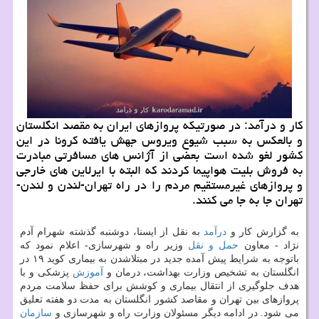
کار و درآمد: در صورتیکه پروازهای ایران به مقصد انگلستان
و بالعکس به سبب شیوع ویروس جهش یافته کرونا در این
کشور لغو شده است بعضی از آژانس های مسافرتی مبادرت
به فروش بلیت هواپیما کردند که البته با ایرلاین های خارجی
و پروازهای غیرمستقیم مردم را در راه تهران-لندن و لندن-
تهران جا به جا می کنند.
به گزارش کار و
درآمد
به نقل از ایسنا، دوشنبه گذشته شهرام آدم
نژاد - معاون
حمل و نقل
وزیر راه و شهرسازی- اعلام نمود که
باتوجه به شرایط پیش آمده جدید در مبتلاشدن به بیماری کوید ۱۹ در
انگلستان به تشخیص وزارت بهداشت، درمان و
آموزش
پزشکی و با
هدف جلوگیری از انتقال بیماری و کوشش برای حفظ سلامت مردم
پروازهای بین تهران و مقاصد کشور انگلستان به مدت دو هفته تعلیق
می شود. در ادامه دیگر مسئولان وزارت راه و شهرسازی و
سازمان