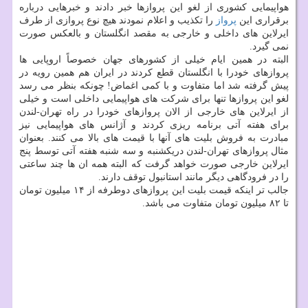
هواپیمایی کشوری از لغو این پروازها خبر دادند و خبرهایی درباره
برقراری این
پرواز
را تکذیب و اعلام نمودند هیچ نوع پروازی از طرف
ایرلاین های داخلی و خارجی به مقصد انگلستان و بالعکس صورت
نمی گیرد.
البته در همین ایام خیلی از کشورهای جهان خصوصاً اروپایی ها
پروازهای خودرا با انگلستان قطع کردند در ایران هم همین رویه در
پیش گرفته شد اما متفاوت و با کمی اغماض! چونکه بنظر می رسد
لغو این پروازها تنها برای شرکت های هواپیمایی داخلی است و خیلی
از ایرلاین های خارجی از الان پروازهای خودرا در راه تهران-لندن
برای هفته آتی برنامه ریزی کردند و آژانس های هواپیمایی نیز
مبادرت به فروش بلیت های آنها با قیمت های بالا می کنند. بعنوان
مثال پروازهای تهران-لندن دریکشنبه و سه شنبه هفته آتی توسط پنج
ایرلاین خارجی صورت خواهد گرفت که البته همه ان ها چند ساعتی
را در فرودگاهی دیگر مانند استانبول توقف دارند.
جالب تر اینکه قیمت بلیت این پروازهای دوطرفه از ۱۴ میلیون تومان
تا ۸۲ میلیون تومان متفاوت می باشد.