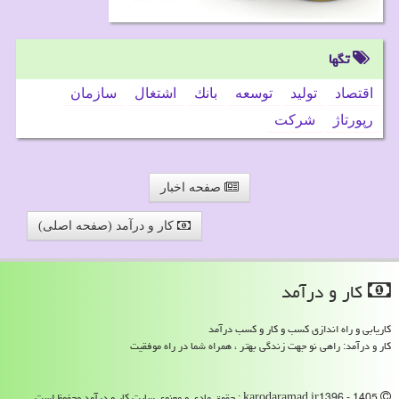
تگها
اقتصاد
تولید
توسعه
بانك
اشتغال
سازمان
رپورتاژ
شركت
صفحه اخبار
کار و درآمد (صفحه اصلی)
كار و درآمد
کاریابی و راه اندازی کسب و کار و کسب درآمد
کار و درآمد: راهی نو جهت زندگی بهتر ، همراه شما در راه موفقیت
karodaramad.ir1396 - 1405 : حقوق مادی و معنوی سایت كار و درآمد محفوظ است