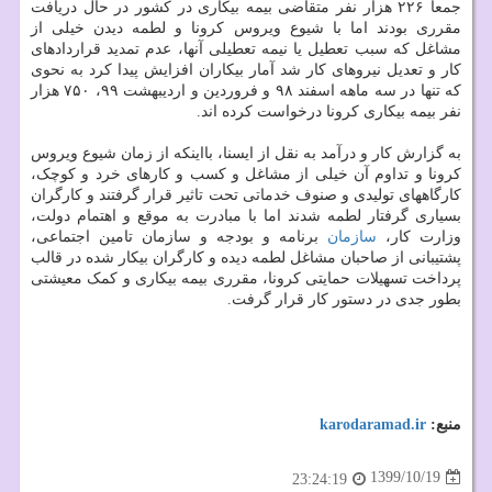
جمعا ۲۲۶ هزار نفر متقاضی بیمه بیکاری در کشور در حال دریافت
مقرری بودند اما با شیوع ویروس کرونا و لطمه دیدن خیلی از
مشاغل که سبب تعطیل یا نیمه تعطیلی آنها، عدم تمدید قراردادهای
کار و تعدیل نیروهای کار شد آمار بیکاران افزایش پیدا کرد به نحوی
که تنها در سه ماهه اسفند ۹۸ و فروردین و اردیبهشت ۹۹، ۷۵۰ هزار
نفر بیمه بیکاری کرونا درخواست کرده اند.
به گزارش کار و درآمد به نقل از ایسنا، بااینکه از زمان شیوع ویروس
کرونا و تداوم آن خیلی از مشاغل و کسب و کارهای خرد و کوچک،
کارگاههای تولیدی و صنوف خدماتی تحت تاثیر قرار گرفتند و کارگران
بسیاری گرفتار لطمه شدند اما با مبادرت به موقع و اهتمام دولت،
وزارت کار،
سازمان
برنامه و بودجه و سازمان تامین اجتماعی،
پشتیبانی از صاحبان مشاغل لطمه دیده و کارگران بیکار شده در قالب
پرداخت تسهیلات حمایتی کرونا، مقرری بیمه بیکاری و کمک معیشتی
بطور جدی در دستور کار قرار گرفت.
منبع:
karodaramad.ir
1399/10/19
23:24:19