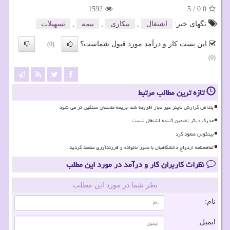
1592
5
/
0.0
تگهای خبر:
اشتغال
,
بیكاری
,
بیمه
,
تسهیلات
این پست کار و درآمد مورد قبول شماست؟
(0)
(0)
تازه ترین مطالب مرتبط
پاداش گزارش ماینر غیر مجاز افزوده شد جریمه متخلفان سنگین تر می شود
مدرک دیگر تضمین کننده اشتغال نیست
بیتکوین صعود کرد
تفاهمنامه ازدواج دانشگاهیان با محور خانواده و فرزندآوری منعقد گردید
نظرات کاربران کار و درآمد در مورد این مطلب
نظر شما در مورد این مطلب
نام:
ایمیل: