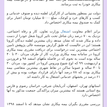
بیکاری خودرا به ثبت برسانند.
دولت نیز بمنظور پشتیبانی از کارگران لطمه دیده و صنوف خدماتی و
کسب و کارهای خرد و کوچک، مبلغ ۵۰۰۰ میلیارد تومان اعتبار برای
کمک به صندوق بیمه بیکاری اختصاص داد.
برابر اعلام معاونت
اشتغال
وزارت تعاون، کار و رفاه اجتماعی،
نزدیک به ۷۰ درصد زنان شاغل تحت تاثیر کرونا شغل خودرا از دست
داده و بیکار شدند که نشان میدهد زنان بیشترین لطمه دیدگان کرونا
هستند؛ این در حالیست که طبق گزارش موسسه عالی پژوهش تامین
اجتماعی بیشترین ثبت درخواست برای دریافت مقرری بیمه بیکاری
کرونا در سامانه بیمه بیکاری وزارت کار از طرف مردان ۳۰ تا ۴۰
ساله بوده است به نحوی که در فاصله ماههای اسفند ۹۸ و فروردین
و اردیبهشت ۹۹ که اوج شیوع ویروس کرونا در کشور بود، مردان ۳۰
تا ۴۰ ساله و عموما ساکن در نقاط شهری بیشترین متقاضی بیمه
بیکاری بودند که ۷۸ درصد آنها دارای قرارداد موقت بوده و بیش از
۶۱ درصد در بخشهای خدماتی اشتغال به کار داشته اند.
استانهای تهران، اصفهان، آذربایجان شرقی، خراسان رضوی و فارس
پنج استانی هستند که بیشترین میزان پراکندگی جمعیت مذکور به آنها
اختصاص دارد.
بررسی مقرری بگیران بیمه بیکاری نشان میدهد که تا اسفند ۱۳۹۸