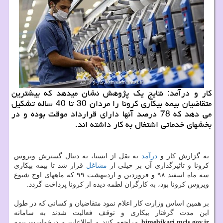
کار و درآمد: نتایج یک پژوهش نشان میدهد که بیشترین
متقاضیان بیمه بیکاری کرونا را مردان 30 تا 40 ساله تشکیل
می دهد که 78 درصد آنها دارای قرارداد موقت بوده و در
بخشهای خدماتی اشتغال به کار داشته اند.
به گزارش کار و
درآمد
به نقل از ایسنا، به دنبال گسترش ویروس
کرونا و تاثیرگذاری آن بر خیلی از
مشاغل
قرار شد تا بیمه بیکاری
سه ماه اسفند ۹۸ و فروردین و اردیبهشت ۹۹ که ماههای اوج شیوع
ویروس کرونا بود، به کارگران لطمه دیده از کرونا پرداخت گردد.
بر همین اساس وزارت کار اعلام نمود متقاضیان و کسانی که در طول
این مدت گرفتار بیکاری و توقف فعالیت شدند به سامانه
bimebikari.mcls.gov.ir
مراجعه کنند و اطلاعات و درخواست بیمه