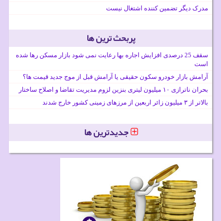
مدرک دیگر تضمین کننده اشتغال نیست
پربحث ترین ها
سقف 25 درصدی افزایش اجاره بها رعایت نمی شود بازار مسکن رها شده
است
آرامش بازار خودرو سکون حقیقی یا آرامش قبل از موج جدید قیمت ها؟
بحران ناترازی ۱۰ میلیون لیتری بنزین لزوم مدیریت تقاضا و اصلاح ساختار
بالاتر از ۳ میلیون زائر اربعین از مرزهای زمینی کشور خارج شدند
جدیدترین ها