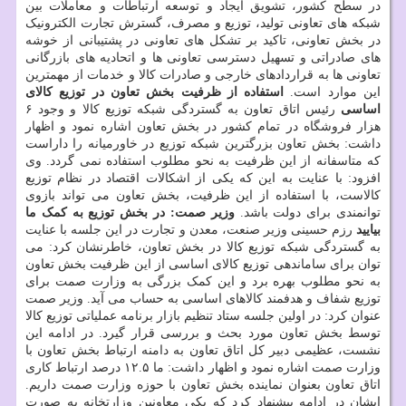
در سطح کشور، تشویق ایجاد و توسعه ارتباطات و معاملات بین
شبکه های تعاونی تولید، توزیع و مصرف، گسترش تجارت الکترونیک
در بخش تعاونی، تاکید بر تشکل های تعاونی در پشتیبانی از خوشه
های صادراتی و تسهیل دسترسی تعاونی ها و اتحادیه های بازرگانی
تعاونی ها به قراردادهای خارجی و صادرات کالا و خدمات از مهمترین
این موارد است.
استفاده از ظرفیت بخش تعاون در توزیع کالای
اساسی
رئیس اتاق تعاون به گستردگی شبکه توزیع کالا و وجود ۶
هزار فروشگاه در تمام کشور در بخش تعاون اشاره نمود و اظهار
داشت: بخش تعاون بزرگترین شبکه توزیع در خاورمیانه را داراست
که متاسفانه از این ظرفیت به نحو مطلوب استفاده نمی گردد. وی
افزود: با عنایت به این که یکی از اشکالات اقتصاد در نظام توزیع
کالاست، با استفاده از این ظرفیت، بخش تعاون می تواند بازوی
توانمندی برای دولت باشد.
وزیر صمت: در بخش توزیع به کمک ما
بیایید
رزم حسینی وزیر صنعت، معدن و تجارت در این جلسه با عنایت
به گستردگی شبکه توزیع کالا در بخش تعاون، خاطرنشان کرد: می
توان برای ساماندهی توزیع کالای اساسی از این ظرفیت بخش تعاون
به نحو مطلوب بهره برد و این کمک بزرگی به وزارت صمت برای
توزیع شفاف و هدفمند کالاهای اساسی به حساب می آید. وزیر صمت
عنوان کرد: در اولین جلسه ستاد تنظیم بازار برنامه عملیاتی توزیع کالا
توسط بخش تعاون مورد بحث و بررسی قرار گیرد. در ادامه این
نشست، عظیمی دبیر کل اتاق تعاون به دامنه ارتباط بخش تعاون با
وزارت صمت اشاره نمود و اظهار داشت: ما ۱۲.۵ درصد ارتباط کاری
اتاق تعاون بعنوان نماینده بخش تعاون با حوزه وزارت صمت داریم.
ایشان در ادامه پیشنهاد کرد که یکی معاونین وزارتخانه به صورت