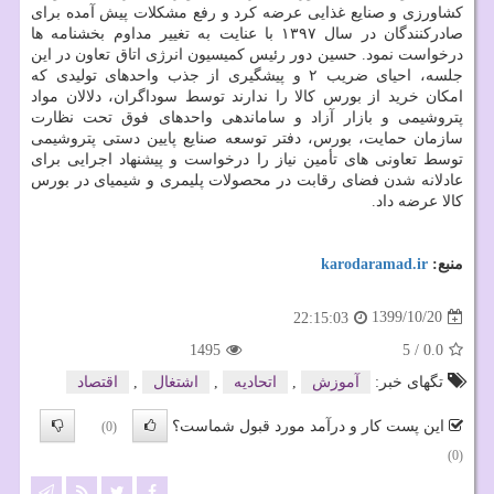
کشاورزی و صنایع غذایی عرضه کرد و رفع مشکلات پیش آمده برای
صادرکنندگان در سال ۱۳۹۷ با عنایت به تغییر مداوم بخشنامه ها
درخواست نمود. حسین دور رئیس کمیسیون انرژی اتاق تعاون در این
جلسه، احیای ضریب ۲ و پیشگیری از جذب واحدهای تولیدی که
امکان خرید از بورس کالا را ندارند توسط سوداگران، دلالان مواد
پتروشیمی و بازار آزاد و ساماندهی واحدهای فوق تحت نظارت
سازمان حمایت، بورس، دفتر توسعه صنایع پایین دستی پتروشیمی
توسط تعاونی های تأمین نیاز را درخواست و پیشنهاد اجرایی برای
عادلانه شدن فضای رقابت در محصولات پلیمری و شیمیای در بورس
کالا عرضه داد.
منبع:
karodaramad.ir
1399/10/20
22:15:03
1495
5
/
0.0
تگهای خبر:
آموزش
,
اتحادیه
,
اشتغال
,
اقتصاد
این پست کار و درآمد مورد قبول شماست؟
(0)
(0)