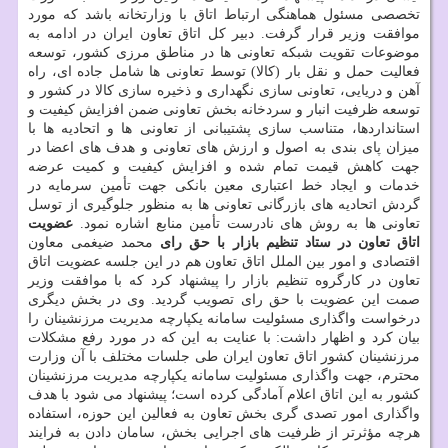
تخصصی مسئول هماهنگی ارتباط اتاق با وزارتخانه باشد که مورد
موافقت وزیر قرار گرفت. دبیر کل اتاق تعاون ایران در ادامه به
موضوعات تقویت شبکه تعاونی ها در مناطق مرزی کشور، توسعه
فعالیت حمل و نقل بار (کالا) توسط تعاونی ها شامل جاده ای، راه
آهن و دریایی، تعاونی سازی نگهداری و ذخیره سازی کالا در کشور و
توسعه ظرفیت انبار و سردخانه بخش تعاونی ضمن افزایش کیفیت و
استانداردها، متناسب سازی پشتیبانی از تعاونی ها و اتحادیه ها با
میزان پای بندی به اصول و ارزش های تعاونی و هدف های اعضا در
جهت کاهش قیمت تمام شده و افزایش کیفیت و کمیت عرضه
خدمات و ایجاد خط اعتباری معین بانکی جهت تأمین سرمایه در
گردش اتحادیه های بازرگانی تعاونی ها به منظور جلوگیری از توسل
تعاونی ها به روش های نادرست تأمین منابع اشاره نمود.
عضویت
اتاق تعاون در ستاد تنظیم بازار با حق رای
محمد ضیغمی معاون
اقتصادی و امور بین الملل اتاق تعاون هم در این جلسه عضویت اتاق
تعاون در کارگروه تنظیم بازار را پیشنهاد کرد که با موافقت وزیر
صمت این عضویت با حق رای تصویب گردید. وی در بخش دیگری
درخواست واگذاری مسئولیت سامانه یکپارچه مدیریت مرزنشینان را
بیان کرد و اظهار داشت: با عنایت به این که در مورد رفع مشکلات
مرزنشینان کشور اتاق تعاون ایران طی جلسات مختلف با آن وزارت
محترم، جهت واگذاری مسئولیت سامانه یکپارچه مدیریت مرزنشینان
کشور به این اتاق اعلام آمادگی کرده است؛ پیشنهاد می شود با هدف
واگذاری امور تصدی گری بخش تعاون به فعالین این حوزه، استفاده
هرچه مؤثرتر از ظرفیت های اجرایی بخش، سامان دادن به فرایند