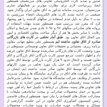
صدور و تمدید کارت الکترونیکی تعاونی های مرزنشینان همینطور
ایجاد زیرساخت لازم برای نظارت مؤثرتر بر فعالیتهای تجاری
مرزنشینان، مدیریت سامانه مذکور به اتاق تعاون ایران واگذار شود.
ضیغمی در ادامه تمدید کارت های الکترونیک اعضاء مرزنشین به
مدت ۲ سال به دلیل عدم استفاده در سالهای گذشته را هم پیشنهاد
کرد که مقرر شد بررسی شود. همینطور تمدید مهلت استفاده از
پروانه های صادراتی سالهای ۹۷ و ۹۸ تا عادی شدن شرایط و امکان
رقابت با سایر بخش ها هم از دیگر مباحث معاون اقتصادی و امور
بین الملل اتاق تعاون بود.
طبق آمار تخلفی در کارت های بازرگانی
صادره از اتاق تعاون نداشته ایم
همینطور علی مطیع جهانی معاون
برنامه ریزی، پشتیبانی و تحقیقات اتاق تعاون توضیحاتی مبسوطی در
مورد وضعیت کارت های بازرگانی صادرشده توسط اتاق تعاون عرضه
داد و اظهار داشت: مرجع صدور کارت بازرگانی اتاق بازرگانی و اتاق
تعاون هستند و تابحال حدود ۹ هزار کارت بازرگانی توسط اتاق تعاون
صادر گردیده است که حتی یک مورد تخلف در مورد کارتهای
بازرگانی که توسط اتاق تعاون صادر شده، نداشته ایم. ایشان در
ادامه به ظرفیت های اتاق در برگزاری نمایشگاه ها و پیمان مدیریت
بخشی از وظایف شرکت نمایشگاه ها اشاره نمود. صادقی مدیرعامل
اتحادیه پسته رفسنجان هم در این جلسه ضمن اشاره به توانمندی
های تعاونی های پسته، مشکل در ارتباط با تکمیل خط راه آهن جهت
تسریع در حمل محصولات صادراتی و مبحث ساماندهی تبلیغات با
مشارکت تشکل های اقتصادی را بیان نمود. همینطور ارسلان قاسمی
رئیس کمیسیون کشاورزی اتاق تعاون در این جلسه، گزارشی از
مسائل و مشکلات حوزه صادرات به ویژه صادرات محصولات