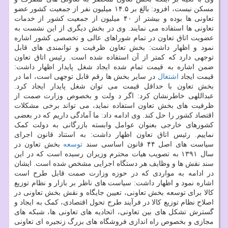
مسکن نیست، افزود: بالغ بر ۱۴.۵ میلیون نفر از جمعیت کشور عضو
تعاونی ها بوده و بیشتر از ۴۰ میلیون از جمعیت کشور از خدمات
تعاونی ها استفاده می نمایند. وی در بخش دیگری از این نشست به
عضویت اتاق تعاون در تمام شوراهای عالی و تخصصی کشور اشاره
نمود و اظهار داشت: بخش تعاون ظرفیت و توانمندی های قابل
توجهی دارد که کمتر از آن استفاده شده است. رئیس اتاق تعاون
ضمن اشاره به قیمت تمام شده ایجاد شغل پایدار اظهار داشت:
قیمت ایجاد
اشتغال
در سایر بخش ها رقم قابل توجهی است، اما در
بخش تعاون با حداقل قیمت می توان شغل پایدار ایجاد کرد.
عبداللهی خاطرنشان کرد: اگر د ولت و بخصوص وزارت صمت از
ظرفیت های بخش تعاون استفاده نماید، می تواند برخی مشکلات
اقتصاد کشور را حل کند. وی ادامه داد: ما آمادگی داریم که در بعضی
کشورهای خارجی بعنوان عوامل وابسته بازرگانی به دولت کمک
نماییم. رئیس اتاق تعاون اظهار داشت: به استناد قانون اجرای
سیاست های اصل ۴۴ قانون اساسی سند
توسعه
بخش تعاون در
سال ۱۳۹۱ به تصویب هیات محترم وزیران رسیده است که در این
سند نقش ها و وظایف هر دستگاه اجرایی مشخص شده است. ایشان
در ادامه به مواردی که در حوزه وزارت صمت قابل طرح است
اشاره نمود و اظهار داشت: سیاست های ناظر بر بازار و نظام توزیع
کالا برای توسعه بخش تعاونی، تعیین جایگاه و نقش بخش تعاونی در
اصلاح نظام توزیع کالا در فرآیند طرح تحول اقتصادی، کمک به ایجاد و
گسترش تشکل های بین تعاونی، اتحادیه های تعاونی ها، شبکه های
مجازی و بخصوص راه اندازی فروشگاه های بزرگ زنجیره ای تعاونی