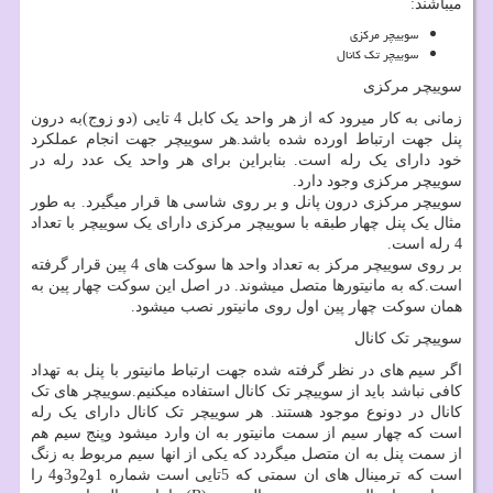
میباشند:
سوییچر مرکزی
سوییچر تک کانال
سوییچر مرکزی
زمانی به کار میرود که از هر واحد یک کابل 4 تایی (دو زوج)به درون
پنل جهت ارتباط اورده شده باشد.هر سوییچر جهت انجام عملکرد
خود دارای یک رله است. بنابراین برای هر واحد یک عدد رله در
سوییچر مرکزی وجود دارد.
سوییچر مرکزی درون پانل و بر روی شاسی ها قرار میگیرد. به طور
مثال یک پنل چهار طبقه با سوییچر مرکزی دارای یک سوییچر با تعداد
4 رله است.
بر روی سوییچر مرکز به تعداد واحد ها سوکت های 4 پین قرار گرفته
است.که به مانیتورها متصل میشوند. در اصل این سوکت چهار پین به
همان سوکت چهار پین اول روی مانیتور نصب میشود.
سوییچر تک کانال
اگر سیم های در نظر گرفته شده جهت ارتباط مانیتور با پنل به تهداد
کافی نباشد باید از سوییچر تک کانال استفاده میکنیم.سوییچر های تک
کانال در دونوع موجود هستند. هر سوییچر تک کانال دارای یک رله
است که چهار سیم از سمت مانیتور به ان وارد میشود وپنج سیم هم
از سمت پنل به ان متصل میگردد که یکی از انها سیم مربوط به زنگ
است که ترمینال های ان سمتی که 5تایی است شماره 1و2و3و4 را