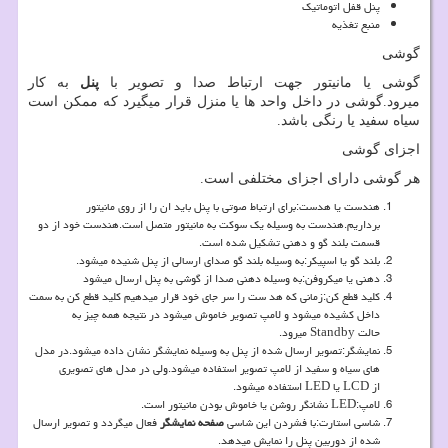
پنل قفل اتوماتیک
منبع تغذیه
گوشی
گوشی یا مانیتور جهت ارتباط صدا و تصویر با
پنل
به کار
میرود.گوشی در داخل واحد ها یا منزل قرار میگیرد که ممکن است
سیاه سفید یا رنگی باشد.
اجزای گوشی
هر گوشی دارای اجزای مختلفی است.
هندست یا هدست:برای ارتباط صوتی با پنل باید ان را از روی مانیتور
برداریم.هندست به وسیله یک سوکت به مانیتور متصل است.هندست خود از دو
قسمت بلند گو و دهنی تشکیل شده است.
بلند گو یا اسپیکر:به وسیله بلند گو صدای ارسالی از پنل شنیده میشود.
دهنی یا میکروفن:به وسیله دهنی صدا از گوشی به پنل ارسال میشود
کلید قطع کن:زمانی که هد ست را سر جای خود قرار میدهیم کلید قطع کن به سمت
داخل کشیده میشود و لامپ تصویر خاموش میشود در نتیجه همه چیز به
حالت
Standby
میرود.
نمایشگر:تصویر ارسال شده از پنل به وسیله نمایشگر نشان داده میشود.در مدل
های سیاه و سفید از لامپ تصویر استفاده میشود.ولی در مدل های تصویری
از
LCD
یا
LED
استفاده میشود.
لامپ
LED:
نشانگر روشن یا خاموش بودن مانیتور است.
شاسی استارت:با فشردن این شاسی
صفحه نمایشگر
فعال میگردد و تصویر ارسال
شده از دوربین پنل را نمایش میدهد.