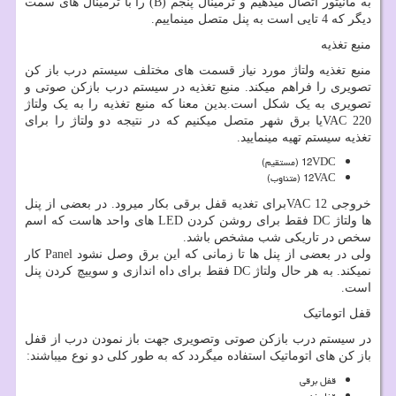
به مانیتور اتصال میدهیم و ترمینال پنجم
(B)
را با ترمینال های سمت
دیگر که 4 تایی است به پنل متصل مینماییم.
منبع تغذیه
منبع تغذیه ولتاژ مورد نیاز قسمت های مختلف سیستم درب باز کن
تصویری را فراهم میکند. منبع تغذیه در سیستم درب بازکن صوتی و
تصویری به یک شکل است.بدین معنا که منبع تغذیه را به یک ولتاژ
220
VAC
یا برق شهر متصل میکنیم که در نتیجه دو ولتاژ را برای
تغذیه سیستم تهیه مینمایید.
12VDC
(مستقیم)
12VAC
(متناوب)
خروجی 12
VAC
برای تغدیه قفل برقی بکار میرود. در بعضی از پنل
ها ولتاژ
DC
فقط برای روشن کردن
LED
های واحد هاست که اسم
سخص در تاریکی شب مشخص باشد.
ولی در بعضی از پنل ها تا زمانی که این برق وصل نشود
Panel
کار
نمیکند. به هر حال ولتاژ
DC
فقط برای داه اندازی و سوییچ کردن پنل
است.
قفل اتوماتیک
در سیستم درب بازکن صوتی وتصویری جهت باز نمودن درب از قفل
باز کن های اتوماتیک استفاده میگردد که به طور کلی دو نوع میباشند:
قفل برقی