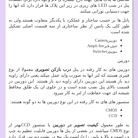
پنل در شب
LED
های ریزی در زیر این پلاک ها قرار دارد که انها را
جهت دستیابی نورانی میکنند.
پانل ها بر حسب ساختار و عملکرد با یکدیگر متفاوت هستند.ولی به
طور کلی یک پانس از نظر ساختاری از سه قسمت اصلی تشکیل
شده است:
دوربین
Camera
امپلی فایر
Ampli fire
سوییچر
Switcher
دوربین
دوربین های به کار رفته در پنل
درب بازکن تصویری
معمولا از نوع
فیبری هستند که لنز انها به صورت واید عمل میکند.یعنی دارای زاویه
دید باز هستند.این دوربین دارای زاویه دید باز هستند. این دوربین در
قسمت بالای پنل نصب شده است و در جلوی ان یک طلق محافظ
شیشه ای جهت حفاظت از لنز به کار میرود.
سنسور های های به کار رفته در این نوع دوربین ها به دو گونه هستند:
CMOS
CCD
به طور معمول
کیفیت تصویر در دوربین
با سنسور
CCD
بهتر از
نوع
CMOS
میباشند. در بعضی از پنل ها دوربین فابلیت تنظیم به چپ
و راست و بالا و پایین را داراست.یک پیچ در پشت دوربین قرار دارد