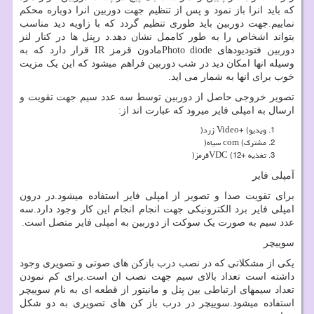
که باید انرا باز نمود و پس از تنظیم جهت دوربین انرا دوباره محکم
نماییم.جهت دوربین باید طوری تنظیم گردد که با زاویه دید مناسب
بتواند اشخاص را به طور کاممل نشان دهد.د رپنل ها در کنار لنز
دوربین فتودیودهای
Photo diode
مادون قرمز
IR
قرار دارد که به
وسیله انها امکان دید در شب دوربین فراهم میشود که این یک مزیت
خوب برای انها به شمار می اید.
تصویر خروجی حاصل از دوربین توسط سه عدد سیم جهت تقویت و
ارسال به امپلی فایر میرود که عبارت اند از:
ویدیو
Video+ (
زرد
)
مشترک
com (
سیاه
)
تغذیه +12
VDC (
قرمز
)
آمپلی فایر
برای تقویت صدا و تصویر از امپلی فایر استفاده میشود.در درون
امپلی فایر برد الکترونیکی جهت انجام انجام این کار وجود دارد.سه
عدد سیم به صورت یک سوکت از دوربین به امپلی فایر متصل است.
سوییچر
یکی از مشکلاتی که در نصب درب بازکن های صوتی و تصویری وجود
داشته است تعداد بالای سیم جهت نصب ان است.برای کم نمودن
تعداد سیمهای ارتباطی بین پنل و مانیتور از قطعه ای به نام سوییچر
استفاده میشود.سوییچر در درب باز کن های تصویری به دو شکل