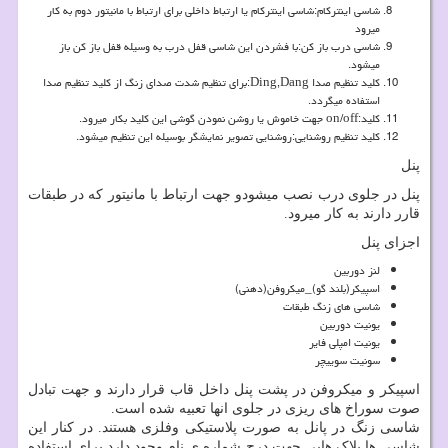
شاسی اینترکام:شاسی اینترکام یا ارتباط داخلی برای ارتباط با مانیتور دوم به کار
میرود
شاسی درب باز کن:با فشردن این شاسی قفل درب به وسیله قفل باز کن باز
میشود.
کلید تنظیم صدا
:Ding,Dang
برای تنظیم شدت صدای زنگ از کلید تنظیم صدا
استفاده میگردد.
کلید
on/off:
جهت خاموش یا روشن نمودن گوشی این کلید بکار میرود.
کلید تنظیم روشنایی:روشنایی تصویر نمایشگر بوسیله این تنظیم میشود.
پنل
پنل در جلوی درب نصب میشودو جهت ارتباط با مانیتور که در طبقات
قارر دارند به کار میرود.
اجزای پنل
لنز دوربین
اسپیکر(بلند گو)_میکروفن(دهنی)
شاسی های زنگ طبقات
یونیت دوربین
یونیت امپلی فایر
سونیت سوییچر
اسپیکر و میکروفن در پشت پنل داخل قاب قرار دارند و جهت تبادل
صوت سوراخ های ریزی در جلوی انها تعبیه شده است.
شاسی زنگ در پانل به صورت پلاستیکی وفلزی هستند. در کنار این
شاسی ها پلاک هایی جهت درج شماره ی نام وجود دارد.برای استفاده