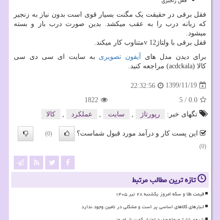
قفل زنجیری
فقل برقی در حقیقت یک مگنت بسیار قوی است بدون نیاز به زنجیر
که زبانه درب را به عقب میکشد. بدین صورت درب باز و بسته
میشود.
قفل برقی با ولتاژ12
v
متناوب کار میکند.
برای دیدن مدل های
آیفون تصویری
به سایت ای سی دی سی
کالا
(acdckala)
مراجعه کنید.
1399/11/19
22:32:56
1822
5
/
0.0
تگهای خبر:
رپورتاژ
,
سایت
,
عملكرد
,
كالا
این پست کار و درآمد مورد قبول شماست؟
(0)
(0)
تازه ترین مطالب مرتبط
قیمت طلا و سکه امروز یکشنبه ۲۸ تیر ۱۴۰۵
انبارهای کالاهای اساسی پر است و مشکلی در تامین وجود ندارد
شروع شارژ مرحله جدید اعتبار کوپن از امروز