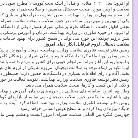
سلامت و اولین مورد، مبحث «دیجیتال مدیسین» و سلامت همراه بود.
این مقام مسوول در وزارت بهداشت ضمن اشاره به درآمدهای بسیاری که ای
یکی از بهترین و مهم ترین مباحث در حوزه سلامت، مبحث سلامت همراه 
نجفی اظهار داشت: دانشگاه علوم پزشکی شیراز همواره یکی از دانشگاه ه
او افزود: در حوزه فناوری در وزارت بهداشت، درمان و آموزش پزشکی یکی
پیش برویم چونکه این حوزه می تواند در سطح کشور برای بهبود خدمات به
سلامت دیجیتال، لزوم غیرقابل انکار دنیای امروز
رییس دفتر توسعه فناوری سلامت وزارت بهداشت، درمان و آموزش پزشکی ه
حسین وطن پور اضافه کرد: دانشگاه علوم پزشکی شیراز و پزشکان کامران 
و امیدواریم این آغاز بتواند سرانجام خوبی برای کشور و مردم داشته باشد.
او با تکیه بر اینکه توجه به سلامت دیجیتال امروزه به یکی از لزوم های
نخبه، آگاه و دارای اطلاعات بسیاری در دانشگاه ها حضور دارند؛ همینطور
رییس دفتر توسعه فناوری سلامت وزارت بهداشت، تقویت فعالیت در حوزه کس
و یکی از این کسب و کارها، مبحث سلامت همراه می باشد.
وطن پور افزود: سامانه های مختلفی در حوزه های درمان، آموزش و بهداش
وی، با اشاره به اینکه در حوزه سلامت دیجیتال، می توانیم از بازارهای 
جایگاه ویژه ای پیدا کرده و به سطح هوش انسانی خواهد رسید.
چهارمین کنگره بین المللی سلامت همراه، امروز (بیست و هشتم بهمن ماه ۹۹) به میزبانی دانشگاه علوم پزشکی و خدمات بهداشتی درمانی شیراز و به صورت برخط (آنلاین) برگزار 