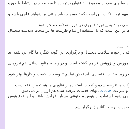
او افزود: سال ۲۰۲۰ میلادی و قبل از اینکه بحث کووید۱۹ مطرح شود، در خیلی از گزارش های در رابطه با مبحث های مهم علمی سالهای ۲۰۲۰ و ۲۰۲۱ و سالهای بعد، از مجموع ۱۰ عنوان برتر، دو تا سه مورد در ارتباط با حوزه
مهم ترین نکات این است که تصمیمات باید مبتنی بر شواهد علمی باشد و
می تواند به پیشبرد فناوری در حوزه سلامت منجر شود.
 بر این است که با استفاده از تمام ظرفیت ها در مبحث سلامت دیجیتال
دانست.
ر حوزه سلامت دیجیتال و برگزاری این گونه کنگره ها گام برداشته اند
ای آموزش و پژوهش فراهم گشته است و در زمینه منابع انسانی هم نیروهای
زمینه ثبات اقتصادی باید تلاش نماییم تا وضعیت کسب و کارها بهتر شود
 ها عرضه شده و کیفیت استفاده از فناوری ها هم تغییر یافته است.
یت و سرعت
خدمات
، بهای خدمات عرضه شده هم ارزان تر می شود.
بهداشت اضافه کرد: آینده به سمت دیجیتالی شدن پیش می رود؛ بگونه ای که تا سال ۲۰۳۰ میلادی پیشبینی می شود استفاده از هوش مصنوعی بسیار افزایش یافته و این نوع هوش