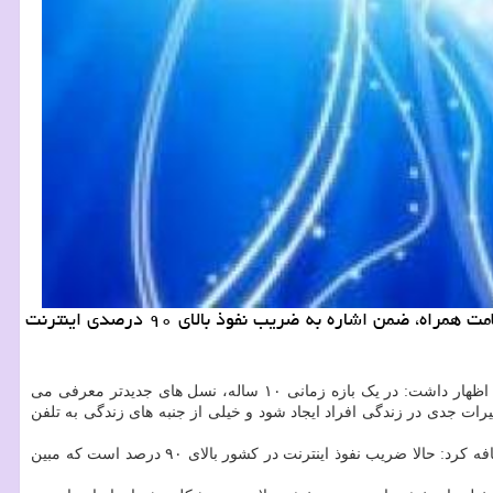
به گزارش کار و درآمد معاون فناوری و نوآوری وزارت ارتباطات و فناوری اطلاعات در آیین شروع به کار چهارمین کنگره بین المللی سلامت همراه، ضمن اشاره به ضریب نفوذ بالای ۹۰ درصدی اینترنت
سید ستار هاشمی، سه شنبه در چهارمین کنگره بین المللی سلامت همراه در شیراز، اولین نسل تلفن های همراه را در ارتباط با سال ۱۹۸۰ دانست و اظهار داشت: در یک بازه زمانی ۱۰ ساله، نسل های جدیدتر معرفی می
ات جدی در زندگی افراد ایجاد شود و خیلی از جنبه های زندگی به تلفن
این عضو هیات علمی دانشکده مهندسی برق و کامپیوتر دانشگاه شیراز، تغییرات بوجود آمده حوزه تلفن همراه در ۱۰ سال قبل را چشم گیر خواند و اضافه کرد: حالا ضریب نفوذ اینترنت در کشور بالای ۹۰ درصد است که مبین