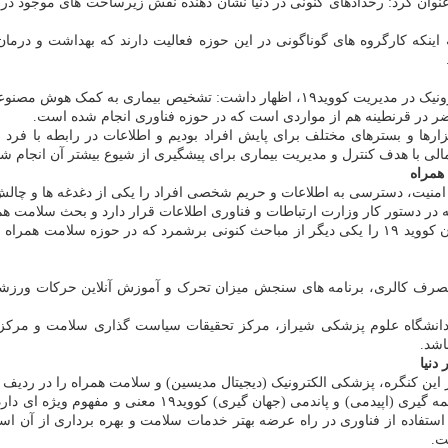
نوان کرد: رخدادهای کنونی در دنیا نشان دهنده نقش زیرساخت های موجود 
ه اینکه کارگروه های گوناگونی در این حوزه فعالیت دارند که بهداشت و درما
هاشمی، ضمن اشاره به استفاده از ظرفیت فضای مجازی و آموزش الکترونیک در مدیریت کوو
در قرنطینه هم از مواردی است که در حوزه فناوری انجام شده است.
رها و بسترهای مختلف برای پایش افراد بودیم و اطلاعات در رابطه با فرد 
مالی با هدف کنترل و مدیریت بیماری برای پیشگیری از شیوع بیشتر آن انجام شد
همراه
امنیت، دسترسی به اطلاعات و حریم شخصی افراد را یکی از دغدغه ها و چالش 
ر دستور کار وزارت ارتباطات و فناوری اطلاعات قرار دارد و بحث سلامت هم 
در دوران کووید ۱۹ را یکی دیگر از مباحث کنونی برشمرد که در حوزه سلام
مصرف کالری، برنامه های سنجش میزان تحرک و آموزش آنلاین حرکات ورزشی 
ز دانشگاه علوم پزشکی شیراز، مرکز تحقیقات سیاست گذاری سلامت و مرکز ر
اشد.
دنیا
ین کنگره، پزشکی الکترونیک (دیجیتال مدیسین) و سلامت همراه را در ردیف 
فرید نجفی، با اشاره به اینکه سال جاری برگزاری این کنگره ه
 استفاده از فناوری در راه عرضه بهتر خدمات سلامت و بهره برداری از آن اس
ت.