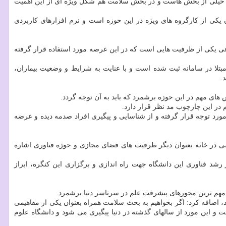
در خیلی از بخش هاست و در بخش سلامت هم شکل ویژه ای از این اهمیت
ن یکی از کارگروه های ویژه در این حوزه است و نرم افزارهای کاربردی
ید۱۹، اظهار داشت: تشخیص بیماری به کمک هوش مصنوعی یکی از ظرفیت هایی است که در این عرصه مورد استفاده قرار گرفته
مبتلا در سامانه ثبت شده است و با عنایت به شرایط و وضعیت بیماران،
.
های مهم در این حوزه برشمرد که باید به آن توجه گردد.
در این چارچوب مد نظر قرار دارد.
ت همراه مورد توجه قرار گرفته و از شناسایی و پیگیری افراد صدمه دیده و عرضه
در خانه بعنوان دیگر ظرفیت های فضای مجازی و حوزه فناوری اشاره
شد فناوری این دانشگاه جهت راه اندازی و برگزاری این کنگره، ابراز
مهم ترین محورهای پیشرفت علم در سرتاسر دنیا برشمرد.
مزمان با همه گیری (اپیدمی) و پاندمی (جهان گیری) کووید۱۹ معنی و مفهوم ویژه ای دارد، اضافه کرد: اگر بخواهیم به بحث سلامت همراه بعنوان یکی از مفاهیمی
ت و این مورد از سالهای گذشته در دنیا پیگیری می شود و دانشگاه علوم