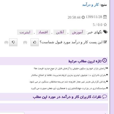
منبع:
كار و درآمد
1399/11/28
20:58:44
5
/
0.0
تگهای خبر:
آموزش
,
آنلاین
,
اقتصاد
,
اینترنت
این پست کار و درآمد مورد قبول شماست؟
(0)
(0)
تازه ترین مطالب مرتبط
آرامش بازار خودرو سکون حقیقی یا آرامش قبل از موج جدید قیمت ها؟
بحران ناترازی ۱۰ میلیون لیتری بنزین لزوم مدیریت تقاضا و اصلاح ساختار
پاداش گزارش ماینر غیر مجاز افزوده شد جریمه متخلفان سنگین تر می شود
سیاستگذاری در وزارت جهادکشاورزی با همفکری ذی نفعان صورت می گیرد
نظرات کاربران کار و درآمد در مورد این مطلب