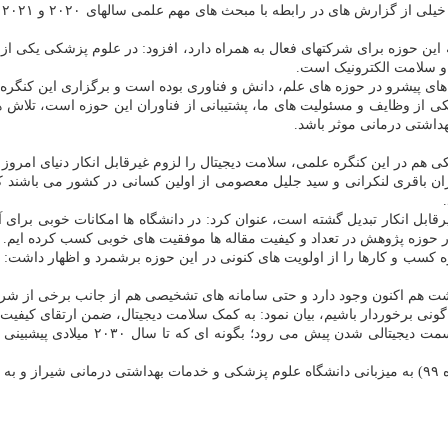
ن حوزه برای شرکتهای فعال به همراه دارد، افزود: در علوم پزشکی یکی از 
و سلامت الکترونیک است.
ای پیشرو در حوزه های علم، دانش و فناوری بوده است و برگزاری این کنگره 
 از وظایف و مسئولیت های ما، پشتیبانی از فناوران این حوزه است، تلاش ها
داشتی درمانی موثر باشد.
م در این کنگره علمی، سلامت دیجیتال را لزوم غیرقابل انکار دنیای امروز 
باقری لنکرانی و سید جلیل معصومی از اولین کسانی در کشور می باشند که د
 غیرقابل انکار تبدیل گشته است، عنوان کرد: در دانشگاه ها امکانات خوبی بر
 در حوزه پژوهش در تعداد و کیفیت مقاله ها موفقیت های خوبی کسب کرده ایم.
ب و کارها را از اولویت های کنونی در این حوزه برشمرد و اظهار داشت: در 
ت هم اکنون وجود دارد و حتی سامانه های تشخیصی هم از جانب برخی از شرکت
گوناگونی برخوردار باشیم، بیان نمود: به کمک سلامت دیجیتال، ضمن ارتقای کیف
رییس دفتر توسعه فناوری سلامت وزارت 
شد.