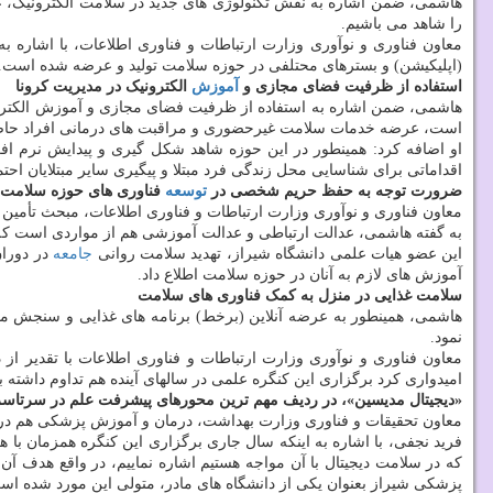
هاشمی، ضمن اشاره به نقش تکنولوژی های جدید در سلامت الکترونیک، ع
را شاهد می باشیم.
معاون فناوری و نوآوری وزارت ارتباطات و فناوری اطلاعات، با اشاره ب
(اپلیکیشن) و بسترهای محتلفی در حوزه سلامت تولید و عرضه شده است.
استفاده از ظرفیت فضای مجازی و
آموزش
الکترونیک در مدیریت کرونا
است، عرضه خدمات سلامت غیرحضوری و مراقبت های درمانی افراد حاضر 
او اضافه کرد: همینطور در این حوزه شاهد شکل گیری و پیدایش نرم افزا
اقداماتی برای شناسایی محل زندگی فرد مبتلا و پیگیری سایر مبتلایان احت
ضرورت توجه به حفظ حریم شخصی در
توسعه
فناوری های حوزه سلامت 
معاون فناوری و نوآوری وزارت ارتباطات و فناوری اطلاعات، مبحث تأمین 
به گفته هاشمی، عدالت ارتباطی و عدالت آموزشی هم از مواردی است که د
این عضو هیات علمی دانشگاه شیراز، تهدید سلامت روانی
جامعه
آموزش های لازم به آنان در حوزه سلامت اطلاع داد.
سلامت غذایی در منزل به کمک فناوری های سلامت
هاشمی، همینطور به عرضه آنلاین (برخط) برنامه های غذایی و سنجش 
نمود.
معاون فناوری و نوآوری وزارت ارتباطات و فناوری اطلاعات با تقدیر ا
امیدواری کرد برگزاری این کنگره علمی در سالهای آینده هم تداوم داشته ب
«دیجیتال مدیسین»، در ردیف مهم ترین محورهای پیشرفت علم در سرتاسر 
معاون تحقیقات و فناوری وزارت بهداشت، درمان و آموزش پزشکی هم در ا
که در سلامت دیجیتال با آن مواجه هستیم اشاره نماییم، در واقع هدف آن
پزشکی شیراز بعنوان یکی از دانشگاه های مادر، متولی این مورد شده اس