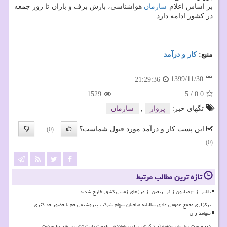
بر اساس اعلام
سازمان
هواشناسی، بارش برف و باران تا روز جمعه
در کشور ادامه دارد.
منبع:
كار و درآمد
1399/11/30
21:29:36
1529
5
/
0.0
تگهای خبر:
پرواز
,
سازمان
این پست کار و درآمد مورد قبول شماست؟
(0)
(0)
تازه ترین مطالب مرتبط
بالاتر از ۳ میلیون زائر اربعین از مرزهای زمینی کشور خارج شدند
برگزاری مجمع عمومی عادی سالیانه صاحبان سهام شرکت پتروشیمی جم با حضور حداکثری
سهامداران
درخواست سازمان منطقه آزاد کیش برای ساماندهی قیمت بلیت تشریح شرایط صنعت