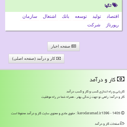
تگها
اقتصاد
تولید
توسعه
بانك
اشتغال
سازمان
رپورتاژ
شركت
صفحه اخبار
کار و درآمد (صفحه اصلی)
كار و درآمد
کاریابی و راه اندازی کسب و کار و کسب درآمد
کار و درآمد: راهی نو جهت زندگی بهتر ، همراه شما در راه موفقیت
karodaramad.ir1396 - 1405 : حقوق مادی و معنوی سایت كار و درآمد محفوظ است
صفحات كار و درآمد