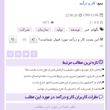
منبع:
كار و درآمد
1399/12/06
22:06:26
1471
5
/
0.0
تگهای خبر:
توسعه
,
تولید
,
سازمان
,
شركت
این پست کار و درآمد مورد قبول شماست؟
(0)
(0)
تازه ترین مطالب مرتبط
آرامش بازار خودرو سکون حقیقی یا آرامش قبل از موج جدید قیمت ها؟
بحران ناترازی ۱۰ میلیون لیتری بنزین لزوم مدیریت تقاضا و اصلاح ساختار
بالاتر از ۳ میلیون زائر اربعین از مرزهای زمینی کشور خارج شدند
ممانعت از هدررفت گاز با اجرای یک طرح پژوهشی در بوشهر
نظرات کاربران کار و درآمد در مورد این مطلب
نظر شما در مورد این مطلب