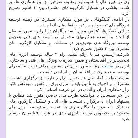
وی در عین حال با عنایت به رضایت طرفین از این همکاری ها، بر
شتاب بخشی در تشکیل کارگروه های مشترک بین ۳ کشور تصریح
کرد.
در ادامه، گفتگوهایی در مورد همکاری مشترک در زمینه توسعه
نیروگاه های تجدیدپذیر در غرب افغانستان انجام شد.
در این گفتگوها، "هانس موزل" سفیر آلمان در ایران، ضمن استقبال
از ایجاد و توسعه همکاریهای مشترک در زمینه های فنی همچون
توسعه نیروگاه های تجدیدپذیر در منطقه، بر تشکیل کارگروه های
مشترک بین ۳ کشور تصریح کرد.
شرکت زیمنس هم با ارائه نقشه راه ۴ ساله توسعه انرژی­ های
تجدیدپذیر در افغانستان و ضمن اشاره به ویژگی­ های فنی و ساختاری
ایران در
صنعت
برق، حضور ایران در پیشبرد اهداف تعیین شده برای
توسعه صنعت برق در افغانستان را اساسی دانست.
نماینده دولت افغانستان هم ضمن ابراز رضایت از برگزاری نشست
مشترک، بر احتیاج به تأمین پایدار انرژی برق در کشور متبوعش تاکید
و از همکاری ایران و آلمان در این عرصه استقبال کرد.
در آخر نشست، با موافقت طرف های حاضر، مقرر شد مطابق با
پیشنهاد ایران با برگزاری نشست های آتی و تشکیل کارگروه های
مشترک با حضور نمایندگان طرف ها، نقشه راه توسعه انرژی­ های
تجدیدپذیر، بخصوص توسعه انرژِی بادی در غرب افغانستان ترسیم
شود.