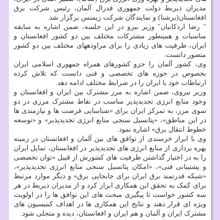
مدیران ذیربط دولت جمهوری فدرال آلمان، رئیس شرکت برق
افغانستان(برشنا) و نمایندگان شرکت زیمنس برگزار شد.
" رضا اردکانیان" وزیر نیرو در این جلسه، ضمن اشاره به سابقه
مناسبات و همینطور مشترکات مختلف بین دو کشور افغانستان و
ایران، ظرفیت های زیادی را برای مراودههای مختلف بین دو کشور
متصور دانست.
وی، کشور آلمان را جزو کشورهای همراه جمهوری اسلامی ایران
بخصوص در حوزه های تخصصی و فنی دانست که تلاش کرده
ارتباطات خود با ایران را در شرایط مختلف ادامه دهد.
وزیر نیروی، ضمن اشاره به مرز مشترک بین ایران و افغانستان و
وجود منابع انرژی تجدیدپذیر مناسب در نقاط مشترک مرزی در دو
سوی مرز، به تمرکز ایران برای «شناسایی فرصت ها و نیازمندی ها
در این مناطق»، «پتانسیل سنجی منابع انرژی تجدیدپذیر» و «توسعه
خطوط انتقال برق» اشاره نمود.
وی با ابراز خرسندی از توافق های بین آلمان و افغانستان در زمینه
بهره برداری از منابع انرژی های تجدیدپذیر در افغانستان، تمایل ایران
را به در اختیار گذاشتن ظرفیت های کشورش از قبیل «توان تخصصی
و پشتیبانی فنی»، «امکان پتانسیل سنجی منابع انرژی تجدیدپذیر»،
«شبکه قدرتمند برق ایران برای جابجایی برق» و دیگر موارد مرتبط
برای کمک به تحقق این همکاری ابراز کرد و از مدیران ذیربط در هر
سه کشور خواست تا پیگیری مبحث های این توافق ها را در اولویت
ویژه ای قرار دهند و نتایج این همکاری ها در اهداف کمیسیون های
مشترک ایران و آلمان و هم ایران و افغانستان، دیده و متجلی شود.