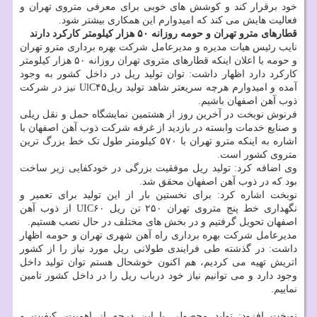
خود برقرار کند و کوشش های خوبی برای معرفی متروی تهران و
فعالیت هایش می کند که امیدوارم این همکاری بیشتر شود.
قطارهای مترو تهران و حومه روزانه ۵۰ هزار کیلومتر کارکرد دارند
نایب رئیس هیات مدیره و مدیرعامل شرکت بهره برداری مترو تهران
و حومه با اعلان اینکه قطارهای متروی تهران روزانه ۵۰ هزار کیلومتر
کارکرد دارد اظهار داشت: توان تولید ریل در داخل کشور به وجود
آمده و امیدوارم هرچه سریعتر شاهد تولید ریلUlC۴۵ نیز در شرکت
ذوب آهن اصفهان باشیم.
فرنوش نوبخت در آخرین روز از هشتمین نمایشگاه حمل و نقل ریلی
و صنایع خدمات وابسته در بازدید از غرفه شرکت ذوب آهن اصفهان با
اشاره به اینکه مترو تهران با ۵۷۰ کیلومتر طول تک خط بزرگ ترین
متروی کشور است.
وی اضافه کرد: تولید ریل موفقیت بزرگی در خودکفایی زیر ساخت
بود که در ذوب آهن اصفهان محقق شد.
نوبخت اشاره کرد: برای نخستین بار از این تولید برای تعمیر و
نگهداری خط پنج متروی تهران ۲۵۰ تن ریل UIC۶۰ از ذوب آهن
اصفهان تحویل گرفتیم و در بخش های مختلف در حال نصب هستیم.
مدیرعامل شرکت بهره برداری راه آهن شهری تهران و حومه اظهار
داشت: در گذشته طی فرایندی طولانی ریل مورد نیاز را از کشور
اتریش تهیه می کردیم، هم اکنون خوشحال هستم توان تولید داخل
وجود دارد و می توانیم نیاز خود درباب ریل را در داخل کشور تامین
نماییم.
نوبخت افزود: تولید محصولی با این درجه از اهمیت، کیفیت و