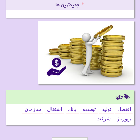
جدیدترین ها
تگها
اقتصاد
تولید
توسعه
بانك
اشتغال
سازمان
رپورتاژ
شركت