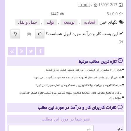
1399/12/17
13:30:37
1447
5
/
0.0
تگهای خبر:
اتحادیه
,
توسعه
,
تولید
,
حمل و نقل
این پست کار و درآمد مورد قبول شماست؟
(0)
(0)
تازه ترین مطالب مرتبط
بالاتر از ۳ میلیون زائر اربعین از مرزهای زمینی کشور خارج شدند
پاداش گزارش ماینر غیر مجاز افزوده شد جریمه متخلفان سنگین تر می شود
سیاستگذاری در وزارت جهادکشاورزی با همفکری ذی نفعان صورت می گیرد
برگزاری مجمع عمومی عادی سالیانه صاحبان سهام شرکت پتروشیمی جم با حضور حداکثری
سهامداران
نظرات کاربران کار و درآمد در مورد این مطلب
نظر شما در مورد این مطلب
نام: