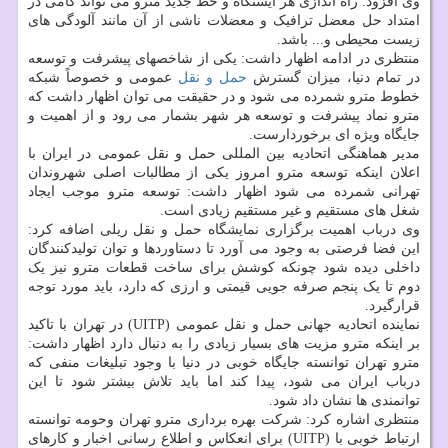
وی افزود: راه اندازی هر ایستگاه و خط جدید مترو می تواند گامی در
امتداد حل معضل ترافیک و معضلات ناشی از آن مانند آلودگی های
زیست محیطی و... باشد.
منتظری در ادامه اظهار داشت: یکی از شاخصهای پیشرفت و توسعه
در تمام دنیا، میزان گسترش
حمل و نقل
عمومی و خصوصاً شبکه
خطوط مترو شمرده می شود و در حقیقت می توان اظهار داشت که
مترو نماد پیشرفت و توسعه هر شهر بشمار می رود و از اهمیت و
جایگاه ویژه ای برخوردارست.
مدیر هماهنگی اتحادیه بین المللی حمل و نقل عمومی در ایران با
اعلان اینکه توسعه مترو امروز یکی از مطالبات اصلی شهروندان
تهرانی شمرده می شود اظهار داشت: توسعه مترو موجب ایجاد
شغل های مستقیم و غیر مستقیم زیادی است.
وی درباب اهمیت برگزاری نمایشگاه حمل و نقل ریلی اضافه کرد:
این فضا فرصتی به وجود می آورد تا دستاوردها و توان تولیدکنندگان
داخلی دیده شود چونکه کوشش برای ساخت قطعات مترو نیز یک
دوم تا یک پنجم صرفه جویی قیمتی و ارزی که دارد، باید مورد توجه
قرارگیرد.
نماینده اتحادیه جهانی حمل و نقل عمومی (UITP) در تهران با تاکید
بر اینکه مترو مزیت های بسیار زیادی را به دنبال دارد اظهار داشت:
مترو تهران توانسته جایگاه خوبی در دنیا با وجود تبلیغات منفی که
درباب ایران می شود، پیدا کند اما باید تلاش بیشتر شود تا این
توانمندی ها نشان داد شود.
منتظری اشاره کرد: شرکت بهره برداری مترو تهران وحومه توانسته
ارتباط خوبی با (UITP) برای انعکاس و اطلاع رسانی اخبار و کارهای