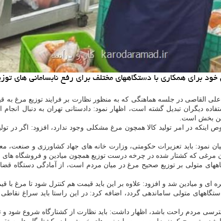
خود برای همکاری با دستگاههای مختلف برای رفع نابسامانی های توزیع 
 علی القاصی در جلسه هماهنگی که به منظور نظارت بر فرایند توزیع مرغ به ق
اده دیگران تبدیل گشته است، اظهار نمود: دادستانی تهران به دنبال انجام ا
 این بخش است.
اینکه در امر تولید کالا همچون مرغ مشکلی وجود ندارد، افزود: اگر در تولی
ان نمود: باید تعزیرات حکومتی، وزارت خانه های جهاد کشاورزی و صنعت، معدن
یزان مرغی که کشتار شده در چرخه درست توزیع همچون میادین و فروشگاه های زن
ستگاههای متولی بر توزیع صحیح مرغ در میان مردم است، از آمادگی دستگاه قض
 ای و میادین شد و افزود: علاوه بر این باید قیمت هم کنترل شود تا مرغ با ق
ی دستگاههای متولی ساماندهی گردد، اضافه کرد: در این راستا باید سراغ نقاطی 
 دسترسی مردم راحت باشد، اظهار داشت: باید نظارت از کشتارگاه شروع شود و تا