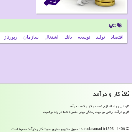
تگها
اقتصاد
تولید
توسعه
بانك
اشتغال
سازمان
رپورتاژ
كار و درآمد
کاریابی و راه اندازی کسب و کار و کسب درآمد
کار و درآمد: راهی نو جهت زندگی بهتر ، همراه شما در راه موفقیت
karodaramad.ir1396 - 1405 : حقوق مادی و معنوی سایت كار و درآمد محفوظ است