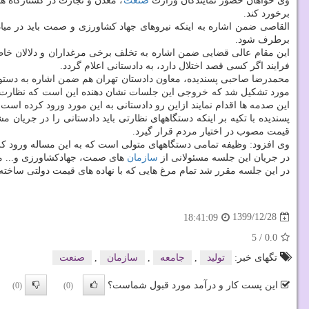
وی خواهان حضور نمایندگان وزارت
صنعت
، معدن و تجارت در کشتارگاه ها
برخورد کند.
القاصی ضمن اشاره به اینکه نیروهای جهاد کشاورزی و صمت باید در میادی
برطرف شود.
این مقام عالی قضایی ضمن اشاره به تخلف برخی مرغداران و دلالان خاطر
فرایند اگر کسی قصد اختلال دارد، به دادستانی اعلام گردد.
محمدرضا صاحبی پسندیده، معاون دادستان تهران هم ضمن اشاره به دستور 
مورد تشکیل شد که خروجی این جلسات نشان دهنده این است که نظارت بر ت
این صدمه ها اقدام نمایند ازاین رو دادستانی به این مورد ورود کرده است.
پسندیده با تکیه بر اینکه دستگاههای نظارتی باید دادستانی را در جریان
قیمت مصوب در اختیار مردم قرار گیرد.
وی افزود: وظیفه تمامی دستگاههای متولی است که به این مساله ورود کرده
در جریان این جلسه مسئولانی از
سازمان
های صمت، جهادکشاورزی و... مس
در این جلسه مقرر شد تمام مرغ هایی که با نهاده های قیمت دولتی ساخته 
1399/12/28
18:41:09
5
/
0.0
تگهای خبر:
تولید
,
جامعه
,
سازمان
,
صنعت
این پست کار و درآمد مورد قبول شماست؟
(0)
(0)