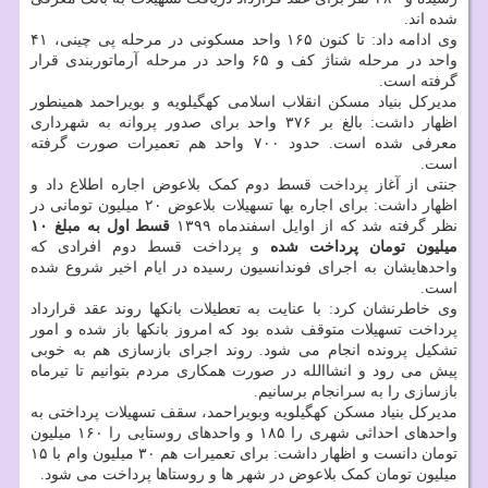
شده اند.
وی ادامه داد: تا کنون ۱۶۵ واحد مسکونی در مرحله پی چینی، ۴۱
واحد در مرحله شناژ کف و ۶۵ واحد در مرحله آرماتوربندی قرار
گرفته است.
مدیرکل بنیاد مسکن انقلاب اسلامی کهگیلویه و بویراحمد همینطور
اظهار داشت: بالغ بر ۳۷۶ واحد برای صدور پروانه به شهرداری
معرفی شده است. حدود ۷۰۰ واحد هم تعمیرات صورت گرفته
است.
جنتی از آغاز پرداخت قسط دوم کمک بلاعوض اجاره اطلاع داد و
اظهار داشت: برای اجاره بها تسهیلات بلاعوض ۲۰ میلیون تومانی در
نظر گرفته شد که از اوایل اسفندماه ۱۳۹۹
قسط اول به مبلغ ۱۰
میلیون تومان پرداخت شده
و پرداخت قسط دوم افرادی که
واحدهایشان به اجرای فوندانسیون رسیده در ایام اخیر شروع شده
است.
وی خاطرنشان کرد: با عنایت به تعطیلات بانکها روند عقد قرارداد
پرداخت تسهیلات متوقف شده بود که امروز بانکها باز شده و امور
تشکیل پرونده انجام می شود. روند اجرای بازسازی هم به خوبی
پیش می رود و انشاالله در صورت همکاری مردم بتوانیم تا تیرماه
بازسازی را به سرانجام برسانیم.
مدیرکل بنیاد مسکن کهگیلویه وبویراحمد، سقف تسهیلات پرداختی به
واحدهای احداثی شهری را ۱۸۵ و واحدهای روستایی را ۱۶۰ میلیون
تومان دانست و اظهار داشت: برای تعمیرات هم ۳۰ میلیون وام با ۱۵
میلیون تومان کمک بلاعوض در شهر ها و روستاها پرداخت می شود.