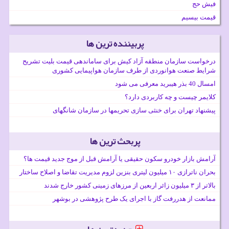
فیش حج
قیمت بیسیم
پربیننده ترین ها
درخواست سازمان منطقه آزاد کیش برای ساماندهی قیمت بلیت تشریح
شرایط صنعت هوانوردی از طرف سازمان هواپیمایی کشوری
امسال 40 بذر هیبرید معرفی می شود
کلایمر چیست و چه کاربردی دارد؟
پیشنهاد تهران برای خنثی سازی تحریمها در سازمان شانگهای
پربحث ترین ها
آرامش بازار خودرو سکون حقیقی یا آرامش قبل از موج جدید قیمت ها؟
بحران ناترازی ۱۰ میلیون لیتری بنزین لزوم مدیریت تقاضا و اصلاح ساختار
بالاتر از ۳ میلیون زائر اربعین از مرزهای زمینی کشور خارج شدند
ممانعت از هدررفت گاز با اجرای یک طرح پژوهشی در بوشهر