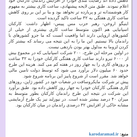
کاهش داده اند رضایت مندی خودرا از افزایش راندمان کارکنان خود
اعلام نمودند. طبق متن لایحه پیشنهادی، ساعت کاری بیشتر به مفهوم
کار هوشمندانه تر و پربازده تر نخواهد بود و بنا بر این بر روی کاهش
ساعت کاری هفتگی به ۳۲ ساعت تاکید گردیده است.
اینیگو اروخن- رهبر حزب مس پییس- اظهار داشت: کارکنان
اسپانیایی هم اکنون متوسط ساعت کاری بیشتری از خیلی از
کشورهای اروپایی دارند اما واقعیت آنست که ما جزو کشورهای با
راندمان بالا نیستیم. این ما را به این نتیجه می رساند که بیشتر کار
کردن لزوما به مدلول بهتر بودن بازدهی نیست.
در اولین مرحله این طرح، ۲۰۰ شرکت اسپانیایی که در مجموع بیش
از ۶۰۰۰ نیرو دارند ساعت کاری هفتگی کارکنان خودرا به ۳۲ ساعت
و روزهای کاری را به چهار روز در هفته کم می کنند. هزینه این طرح
حدود ۶۰ میلیون دلار برآورد می شود که توسط دولت تامین مالی
خواهد شد. مقرر است از شروع پاییز این برنامه شروع شود.
پیش تر شرکت مایکروسافت در شعبات خود در کشور ژاپن، روزهای
کاری هفتگی کارکنان خودرا به چهار روز کاهش داده بود. طبق برآورد
این شرکت در نتیجه این طرح راندمان کارکنان بطور متوسط به
میزان ۴۰ درصد بیشتر شده است. در نیوزلند نیز یک طرح آزمایشی
مشابه حاکی از افزایش ۳۲ درصدی راندمان در میان کارکنان بود.
منبع:
karodaramad.ir