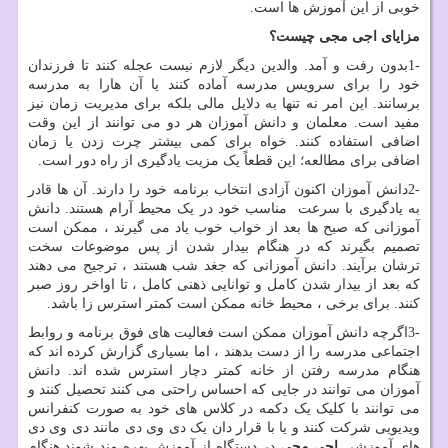
خوبی از این آموزش ها است.
مزایای اجی مجی چیست؟
1-
بدون رفت و آمد. والدین دیگر لازم نیست عجله کنند تا فرزندان
خود را برای سرویس مدرسه آماده کنند یا آن هارا به مدرسه
برسانند. این امر نه تنها به دلایل مالی بلکه برای مدیریت زمان نیز
مفید است. معلمان و دانش آموزان هر دو می توانند از این وقت
اضافی استفاده کنند. خواه برای کمی بیشتر چرت زدن یا زمان
اضافی برای مطالعه؛ این قطعاً یک مزیت یادگیری از راه دور است.
2-
دانش آموزان اکنون آزادی انتخاب برنامه خود را دارند. آن ها قادر
به یادگیری با سرعت مناسب خود در یک محیط آرام هستند. دانش
آموزانی که صبح ها بعد از خواب خوب یاد می گیرند ، ممکن است
تصمیم بگیرند که در هنگام بیدار شدن از پس موضوعات سخت
ترشان برآیند. دانش آموزانی که جغد شب هستند ، ترجیح می دهند
که بعد از بیدار شدن کامل و توانایی ذهنی کامل ، تا اواخر روز صبر
کنند. برای برخی ، محیط خانه ممکن است کمتر استرس زا باشد.
3-
اگرچه دانش آموزان ممکن است فعالیت های فوق برنامه و روابط
اجتماعی مدرسه را از دست بدهند ، اما بسیاری گزارش کرده اند که
هنگام مدرسه رفتن از خانه کمتر دچار استرس شده اند. دانش
آموزان می توانند در جایی که احساس راحتی می کنند تحصیل کنند و
می توانند با کلیک یک دکمه در کلاس های خود به صورت کنفرانس
ویدیویی شرکت کنند و یا با قرار دان یک دی وی دی مانند دی وی دی
های آموزشی
اجی مجی
در دستگاه از آموزش بهره مند شوند.هنگام