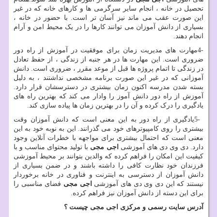
تحصیل در خانه ، انجام سایر سرگرمی ها و کارهای خانه که در غیر
این صورت عقب می ماند نیز آسان تر است. با حضور در خانه ،
بسیاری از دانش آموزان می توانند کارها را در یک محیط امن و آرام
انجام دهند.
4-
مهارت های مدیریت زمان برای موفقیت در آموزش از راه دور
ضروری است. این مهارت ها در هر جنبه از زندگی ، از حفظ تعادل
در زندگی تا اتمام پروژه ها قبل از موعد مقرر ، ضروری است. دانش
آموزانی که در غیر این صورت برنامه مشخصی نداشتند ، به دلیل
بسته شدن مدرسه اکنون زمان بیشتری در دسترسشان قرار دارد.
آموزش از راه دور دانش آموز را وادار می کند که بهترین راه های
یادگیری را درک کرده و آن را در بهترین زمان ها پیاده سازی کند.
5-
یادگیری از راه دور به این معنی است که دانش آموزان وقت
بیشتری را روی کامپیوترهای خود می گذرانند. این به نوبه خود به این
معنی است که احتمال بیشتری برای مواجهه با خطرات آنلاین وجود
دارد. دی وی دی های آموزشی
اجی مجی
با تولید محتوای مناسب و با
کیفیت این امکان را فراهم کرده که والدین بتوانند بر محیط آموزشی
فرزندان خود نظارت کافی را داشته باشند و در ضمن بسیاری از
دانش آموزان از دسترسی به اینترنت و فناوری در خانه برخوردار
نیستند که این دی وی دی های آموزشی
اجی مجی
فضای مناسبی را
برای این دسته از دانش آموزان نیز فراهم کرده.
آدرس سایت رسمی و مرکزی اجی مجی چیست ؟