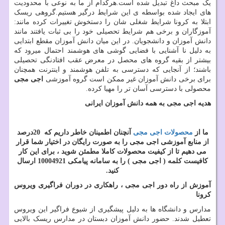
یک مبحث داغ تبدیل شده است.هرکدام از ما به نوعی با محدودیت
های ایجاد شده بواسطه ی این شرایط درگیر هستیم.گروهی ریسک
ابتلا به کرونا شرایط شغلی شان را دستخوش تغییرات کرده مانند:
آموزگاران و برخی هم شرایط تحصیلی خود را بی ثبات یافتند مانند
دانش آموزان و دانشجویان. در این میان دانش آموزان مقطع ابتدایی
به دلیل نا آشنایی با فضایی گوشی های هوشمند احتمال میرود که
بیشتر از بقیه گروه های محصل در معرض عقب افتادنگی تحصیلی
باشند؛ از آنجایی که دسترسی به تلفن هوشمند و اینترنت همچنان
برای برخی دانش آموزان غیر ممکن است گروه آموزشی
اجی مجی
محصولی با دسترسی آسان تر را مهیا کرده.
هدیه اجی مجی به همه دانش آموزان ایرانی
ما از
محصولات اجی مجی
آنچنان اطمینان خاطر داریم که
20
درصد
از منابع آموزشی اجی مجی را به صورت
رایگان
در اختیار شما قرار
می دهیم تا از کیفیت محصولات کاملا مطمئن شوید ، برای این کار
کافیست کلمه ( اجی مجی ) را به سامانه پیامکی 10004921 ارسال
کنید
.
آموزش از راه دور اجی مجی ، راهکاری در دوران فراگیری ویروس
کرونا
مدارس و دانشگاه ها به دلیل پیشگیری از شیوع فراگیر این ویروس
تعطیل شدند. حضور دانش آموزان دبستان در مدارس ریسک بالایی