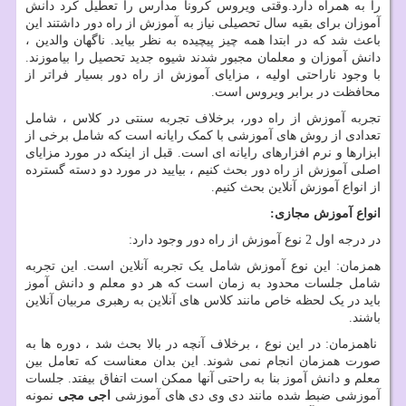
را به همراه دارد.وقتی ویروس کرونا مدارس را تعطیل کرد دانش
آموزان برای بقیه سال تحصیلی نیاز به آموزش از راه دور داشتند این
باعث شد که در ابتدا همه چیز پیچیده به نظر بیاید. ناگهان والدین ،
دانش آموزان و معلمان مجبور شدند شیوه جدید تحصیل را بیاموزند.
با وجود ناراحتی اولیه ، مزایای آموزش از راه دور بسیار فراتر از
محافظت در برابر ویروس است.
تجربه آموزش از راه دور، برخلاف تجربه سنتی در کلاس ، شامل
تعدادی از روش های آموزشی با کمک رایانه است که شامل برخی از
ابزارها و نرم افزارهای رایانه ای است. قبل از اینکه در مورد مزایای
اصلی آموزش از راه دور بحث کنیم ، بیایید در مورد دو دسته گسترده
از انواع آموزش آنلاین بحث کنیم.
انواع آموزش مجازی
:
در درجه اول 2 نوع آموزش از راه دور وجود دارد:
همزمان: این نوع آموزش شامل یک تجربه آنلاین است. این تجربه
شامل جلسات محدود به زمان است که هر دو معلم و دانش آموز
باید در یک لحظه خاص مانند کلاس های آنلاین به رهبری مربیان آنلاین
باشند.
ناهمزمان: در این نوع ، برخلاف آنچه در بالا بحث شد ، دوره ها به
صورت همزمان انجام نمی شوند. این بدان معناست که تعامل بین
معلم و دانش آموز بنا به راحتی آنها ممکن است اتفاق بیفتد. جلسات
آموزشی ضبط شده مانند دی وی دی های آموزشی
اجی مجی
نمونه