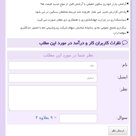
آرامش بازار خودرو سکون حقیقی یا آرامش قبل از موج جدید قیمت ها؟
پاداش گزارش ماینر غیر مجاز افزوده شد جریمه متخلفان سنگین تر می شود
سیاستگذاری در وزارت جهادکشاورزی با همفکری ذی نفعان صورت می گیرد
برگزاری مجمع عمومی عادی سالیانه صاحبان سهام شرکت پتروشیمی جم با حضور حداکثری
سهامداران
نظرات کاربران کار و درآمد در مورد این مطلب
نظر شما در مورد این مطلب
نام:
ایمیل:
نظر:
سوال:
= ۹ بعلاوه ۳