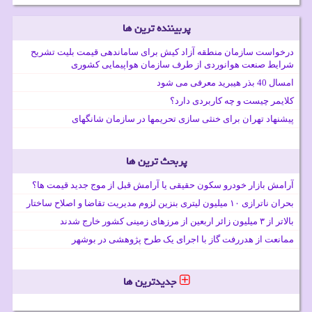
پربیننده ترین ها
درخواست سازمان منطقه آزاد کیش برای ساماندهی قیمت بلیت تشریح
شرایط صنعت هوانوردی از طرف سازمان هواپیمایی کشوری
امسال 40 بذر هیبرید معرفی می شود
کلایمر چیست و چه کاربردی دارد؟
پیشنهاد تهران برای خنثی سازی تحریمها در سازمان شانگهای
پربحث ترین ها
آرامش بازار خودرو سکون حقیقی یا آرامش قبل از موج جدید قیمت ها؟
بحران ناترازی ۱۰ میلیون لیتری بنزین لزوم مدیریت تقاضا و اصلاح ساختار
بالاتر از ۳ میلیون زائر اربعین از مرزهای زمینی کشور خارج شدند
ممانعت از هدررفت گاز با اجرای یک طرح پژوهشی در بوشهر
جدیدترین ها