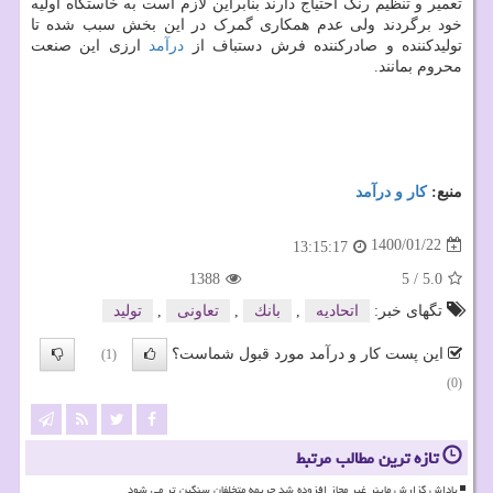
تعمیر و تنظیم رنگ احتیاج دارند بنابراین لازم است به خاستگاه اولیه
خود برگردند ولی عدم همکاری گمرک در این بخش سبب شده تا
تولیدکننده و صادرکننده فرش دستباف از
درآمد
ارزی این صنعت
محروم بمانند.
منبع:
كار و درآمد
1400/01/22
13:15:17
1388
5
/
5.0
تگهای خبر:
اتحادیه
,
بانك
,
تعاونی
,
تولید
این پست کار و درآمد مورد قبول شماست؟
(1)
(0)
تازه ترین مطالب مرتبط
پاداش گزارش ماینر غیر مجاز افزوده شد جریمه متخلفان سنگین تر می شود