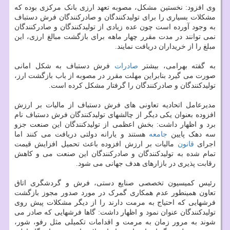
وی افزود: نخستین مشکل، مصوبه تعهد ارزی بانک مرکزی بوده که
مشکلات بسیاری را برای تولیدکنندگان و صادرکنندگان فرش دستباف
به وجود آورده است چون عده زیادی از تولیدکنندگان و صادرکنندگان
نمی توانند در مدت مقرر چهار ماهه برای بازگشت مبالغ ارزی، این
مبلغ را از خریداران دریافت نمایند.
به گفته بهرامی، بیشتر
صادرات
فرش دستباف به شکل امانی
صورت می گیرد بنابراین مهلت مقرر در مصوبه از باب بازگشت ارز،
تولیدکنندگان و صادرکنندگان را گرفتار مشکل کرده است.
مدیرعامل اتحادیه تعاونی های فرش دستباف از مالیات بر ارزش
افزوده بعنوان یکی دیگر از چالشهای تولیدکنندگان فرش دستباف نام
برد و اظهار داشت: بخش اعظمی از تولیدکنندگان این صنعت جزو
سه دهک پایین
جامعه
هستند و یارانه دولتی دریافت می کنند اما
اجرای
قانون
مالیات بر ارزش افزوده باعث تحمیل افزایش قیمت
تمام شده به تولیدکنندگان و صادرکنندگان این صنعت می و کاهش
رقابت پذیری در بازارهای هدف جهانی می شود.
رئیس کمیسیون تخصصی صنایع دستی، فرش و گردشگری اتاق
تعاون همینطور عدم همکاری گمرک در مورد صدور مجوز بازگشت
فرشهایی که احتیاج به مرمت دارند را از دیگر مشکلات پیش روی
تولیدکنندگان عنوان نمود و اظهار داشت: گاها فرشهایی که صادر می
شوند به مرور زمان به مرمت و اقدامات تکمیلی مثل رفو، شور،