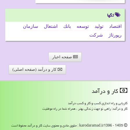
تگها
اقتصاد
تولید
توسعه
بانك
اشتغال
سازمان
رپورتاژ
شركت
صفحه اخبار
کار و درآمد (صفحه اصلی)
كار و درآمد
کاریابی و راه اندازی کسب و کار و کسب درآمد
کار و درآمد: راهی نو جهت زندگی بهتر ، همراه شما در راه موفقیت
karodaramad.ir1396 - 1405 : حقوق مادی و معنوی سایت كار و درآمد محفوظ است