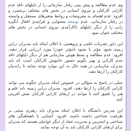
وی عدم مطالعه و پیش بینی رفتار سازمانی را از دلیلهای نافذ عدم
کارایی کارکنان و نیروی انسانی در بخش های مختلف برشمرد و
افزود: عدم اهتمام به مفروضات و روابط متغیرهای مستقل و وابسته
در رفتار سازمانی، عدم
توسعه
محتوایی و فرایندی افعال انگیزه
زایی را از دیگر دلیلهای ناکارآمدی نیروی انسانی در بخش های
مختلف عنوان نمود.
این داور نشریات علمی و پژوهشی با اعلان اینکه باید مدیران دراین
زمینه شنود مؤثر یا شنود نامؤثر خودرا مورد ارزیابی قرار دهند،
افزود: عدم مطالعه و بسط هوش سازمانی هم از دیگر دلیلهای نافذ
عدم کارائی و بهتر بگویم حضور خاموش کارکنان است که باید
مدیران سازمانی در همه حال به این موارد توجه نمایند تا راندمان
کارکنان را ارتقا دهند.
جبلی در پاسخ به سؤالی در خصوص اینکه مدیران چگونه می توانند
کارایی کارکنان را ارتقا دهند، افزود: مدیران دراین زمینه باید علم و
هنر را تلفیق کنند تا بتوانند در ارتقای کارایی کارکنان نقش آفرینی
کنند.
این مدرس دانشگاه با اعلان اینکه مدیران باید رهبری مبتنی بر
ظرفیت شناختی داشته باشند، افزود: آشنایی با ناهماهنگی های
شناختی و استرس و مدیریت تضاد از دیگر عواملی هستند که مدیران
برای ارتقای کارایی کارکنان باید به آن توجه نمایند.