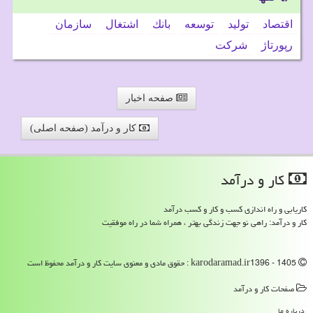
اقتصاد
تولید
توسعه
بانك
اشتغال
سازمان
رپورتاژ
شركت
صفحه اخبار
کار و درآمد (صفحه اصلی)
كار و درآمد
کاریابی و راه اندازی کسب و کار و کسب درآمد
کار و درآمد: راهی نو جهت زندگی بهتر ، همراه شما در راه موفقیت
karodaramad.ir1396 - 1405 : حقوق مادی و معنوی سایت كار و درآمد محفوظ است
صفحات كار و درآمد
درباره ما