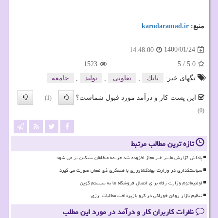
منبع:
karodaramad.ir
1400/01/24
14:48:00
1523
5
/
5.0
تگهای خبر:
بانك
,
تعاونی
,
تولید
,
جامعه
این پست کار و درآمد مورد قبول شماست؟
(1)
(0)
تازه ترین مطالب مرتبط
پاداش گزارش ماینر غیر مجاز افزوده شد جریمه متخلفان سنگین تر می شود
سیاستگذاری در وزارت جهادکشاورزی با همفکری ذی نفعان صورت می گیرد
اولتیماتوم وزارت رفاه برای اتصال فروشگاه ها به سیستم کوپن
تنظیم بازار روغن خوراکی در گرو بازپرداخت مطالبات ارزی
نظرات کاربران کار و درآمد در مورد این مطلب