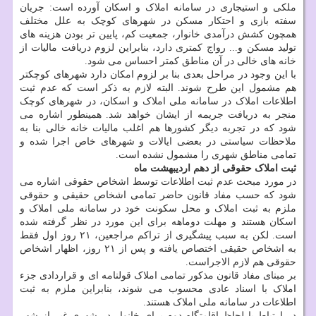
ملکی و استیجاری در سامانه املاک و اسکان آورده است: جریان
سفته بازی و احتکار مسکن در شهرهای کوچک به علل مختلف
همچون کشش درآمدی خانوار، جمعیت کم، پایین تر بودن هزینه های
تولید مسکن و... رواج کمتری دارد، بنابراین لزوم دریافت مالیات از
خانه های خالی در آن مناطق کمتر احساس می شود.
با این وجود در مراحل بعدی بنا بر لزوم امکان دارد شهرهای کوچکتر
هم مشمول این طرح شوند. البته لازم به ذکر است که عدم ثبت
اطلاعات املاک در سامانه ملی املاک و اسکان، در شهرهای کوچک
منجر به دریافت جریمه از ایشان خواهد شد. همینطور اشاره می
شود که در تجربه دیگر کشورها هم اغلب مالیات خانه خالی بنا به
ملاحظات سیاستی در بعضی ایالات و شهرهای خاص اجرا شده و
تمامی مناطق شهری را مشمول نشده است.
ثبت
املاک
حقوقی
از
دهم
اردیبهشت
ماه
در مورد مبحث عدم ثبت اطلاعات توسط اشخاص حقوقی اشاره می
شود که حسب مفاد قانون حاضر تمامی اشخاص حقیقی و حقوقی
ملزم به ثبت املاک و محل سکونت خود در سامانه ملی املاک و
اسکان هستند و مهلت دوماهه برای این مورد در نظر گرفته شده
است. لکن به سبب پیشگیری از تراکم مراجعین، ۲۱ روز اول فقط
به اشخاص حقیقی اختصاص یافته و پس از ۲۱ روز، اظهار اشخاص
حقوقی هم لازم الاجراست.
بر مبنای مفاد قانون مذکور تمامی املاک قولنامه ای و قراردادی جزء
املاک با اسناد عادی محسوب می شوند، بنابراین ملزم به ثبت
اطلاعات در سامانه ملی املاک هستند.
در ارتباط با لحاظ اقامتگاه دوم برای خانوار در شهری غیر از شهر