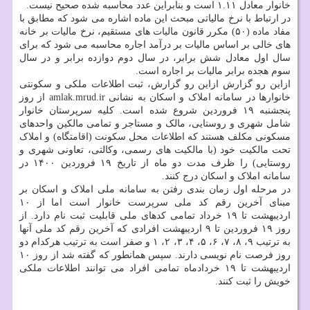
خانوار معادل ۱.۱۱ است و بنابراین عدد محاسبه شده صحیح نیست.
در ارتباط با نرخ مالیاتی مبحث این ماده اشاره می شود که مطابق با
مفاد ماده (۵۰) مکرر قانون مالیات های مستقیم، نرخ مالیات بر خانه
های خالی بر اساس مالیات بر درآمد اجاره محاسبه می شود که برای
سال اول معادل شش برابر، در سال دوم دوازده برابر و در سال
سوم هجده برابر مالیات بر اجاره است.
ازاین رو گزارش ازاین رو گزارش، ثبت اطلاعات ملکی و سکونتی
خانوارها در سامانه املاک و اسکان به نشانی amlak.mrud.ir از روز
پنجشنبه ۱۹ فروردین شروع شده است. کلیه سرپرستان خانوار
شامل شهری و روستایی، مالک و مستاجر و تمامی مالکین واحدهای
مسکونی مکلف هستند که اطلاعات محل سکونت (اقامتگاه) و املاک
تحت مالکیت خود (با مالکیت های رسمی، وکالتی، تعاونی شهری و
روستایی) را ظرف مدت دو ماه از تاریخ ۱۹ فروردین ۱۴۰۰ در
سامانه املاک و اسکان درج کنند.
در مرحله اول زمان بندی رفتن به سامانه ملی املاک و اسکان بر
مبنای آخرین رقم کد ملی سرپرست خانوار است اما از ۱۰
اردیبهشت تا ۱۹ خرداد تمامی کدهای ملی قابلیت ثبت نام دارد. از
روز ۱۹ فروردین تا ۹ اردیبهشت افرادی که آخرین رقم کد ملی آنها
به ترتیب ۹، ۸، ۷، ۶، ۵، ۴، ۳، ۲، ۱ و صفر است به ترتیب هرکدام دو
روز فرصت نام نویسی دارند. سپس همانطور که گفته شد از روز ۱۰
اردیبهشت تا ۱۹ خردادماه تمامی افراد می توانند اطلاعات ملکی
خویش را ثبت کنند.