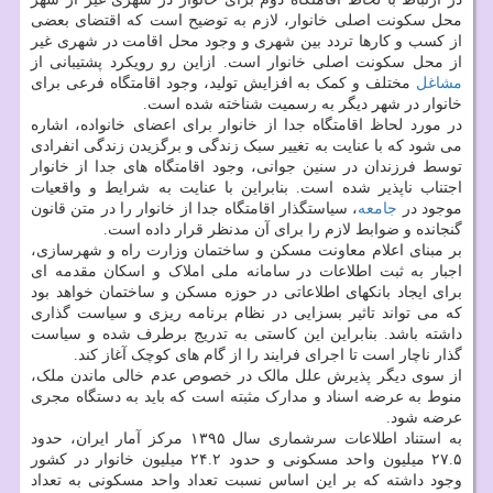
محل سکونت اصلی خانوار، لازم به توضیح است که اقتضای بعضی
از کسب و کارها تردد بین شهری و وجود محل اقامت در شهری غیر
از محل سکونت اصلی خانوار است. ازاین رو رویکرد پشتیبانی از
مشاغل
مختلف و کمک به افزایش تولید، وجود اقامتگاه فرعی برای
خانوار در شهر دیگر به رسمیت شناخته شده است.
در مورد لحاظ اقامتگاه جدا از خانوار برای اعضای خانواده، اشاره
می شود که با عنایت به تغییر سبک زندگی و برگزیدن زندگی انفرادی
توسط فرزندان در سنین جوانی، وجود اقامتگاه های جدا از خانوار
اجتناب ناپذیر شده است. بنابراین با عنایت به شرایط و واقعیات
موجود در
جامعه
، سیاستگذار اقامتگاه جدا از خانوار را در متن قانون
گنجانده و ضوابط لازم را برای آن مدنظر قرار داده است.
بر مبنای اعلام معاونت مسکن و ساختمان وزارت راه و شهرسازی،
اجبار به ثبت اطلاعات در سامانه ملی املاک و اسکان مقدمه ای
برای ایجاد بانکهای اطلاعاتی در حوزه مسکن و ساختمان خواهد بود
که می تواند تاثیر بسزایی در نظام برنامه ریزی و سیاست گذاری
داشته باشد. بنابراین این کاستی به تدریج برطرف شده و سیاست
گذار ناچار است تا اجرای فرایند را از گام های کوچک آغاز کند.
از سوی دیگر پذیرش علل مالک در خصوص عدم خالی ماندن ملک،
منوط به عرضه اسناد و مدارک مثبته است که باید به دستگاه مجری
عرضه شود.
به استناد اطلاعات سرشماری سال ۱۳۹۵ مرکز آمار ایران، حدود
۲۷.۵ میلیون واحد مسکونی و حدود ۲۴.۲ میلیون خانوار در کشور
وجود داشته که بر این اساس نسبت تعداد واحد مسکونی به تعداد