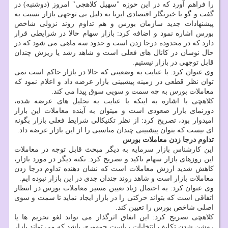
را فراهم آورد که در این حوزه "سهیل کلاهچی" امروز (دوشنبه) در
گفت و گو با خبرنگار اقتصادی ایرنا به دلیل بی توجهی بازار نسبت به
پیشنهادات جدید سازمان بورس و هم تداوم روند نزولی شاخص
بورس اشاره نمود و اضافه کرد: بازار سهام حالا در شرایطی قرار
دارد که در محدوده درجا زدن است و حدود سه ماهی می شود که در
حال نوسان در کانال های فعلی است و شاهد رشد یا ریزش چندان
قابل توجهی در بازار نیستیم.
وی عنوان کرد: با عنایت به وضعیتی که حالا در بازار حاکم است نمی
توان نظر قطعی در زمینه پیشبینی بازار عرضه داد و اعلام نمود که
معاملات بورس به چه سمت و سویی سوق پیدا می کند.
کلاهچی با اشاره به اینکه با عنایت به تحلیل های عرضه شده،
دورنمای بازار صعودی است و میتوان به آینده معاملات این بازار
امیدوار بود، تصریح کرد: از نظر تکنیکالی شرایط فعلی بازار بگونه
ای نیست که بتوان پیشبینی چندان مناسبی را از این بازار عرضه داد.
تداوم درجا زدن معاملات بورس
این کارشناس بازار سرمایه به دیگر مبحث قابل توجه در معاملات
این روزهای بازار سهام تاکید و تصریح کرد: نکته دیگر در مورد بازار،
کاهش شدید ارزش معاملات است که نشان دهنده تداوم درجا زدن
معاملات بازار است و شاهد روند چندان جدی در این بازار نبوده ایم.
وی عنوان کرد: به احتمال زیاد تعیین مسیر معاملات بورس در انتظار
اتفاقی است که بتواند حرکتی را در بازار ایجاد نماید تا سمت و سوی
اصلی شاخص بورس را تعیین کند.
کلاهچی تصریح کرد: این اتفاق اثرگذار می تواند لغو تحریم ها یا
روشن شدن تکلیف انتخابات ریاست جمهوری باشد که می تواند بازار