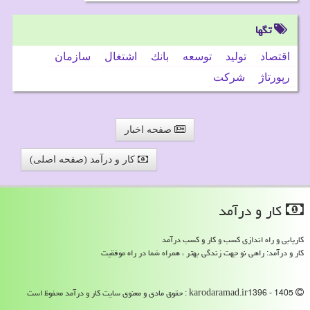
تگها
اقتصاد
تولید
توسعه
بانك
اشتغال
سازمان
رپورتاژ
شركت
صفحه اخبار
کار و درآمد (صفحه اصلی)
كار و درآمد
کاریابی و راه اندازی کسب و کار و کسب درآمد
کار و درآمد: راهی نو جهت زندگی بهتر ، همراه شما در راه موفقیت
karodaramad.ir1396 - 1405 : حقوق مادی و معنوی سایت كار و درآمد محفوظ است