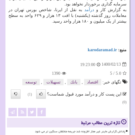
سرمایه گذاری برخوردار نخواهد بود.
به گزارش کار و
درآمد
به نقل از ایرنا، شاخص بورس تهران در
معاملات روز گذشته (یکشنبه) با افت ۱۳ هزار و ۶۲۹ واحد به سطح
بیشتر از یک میلیون و ۱۸۰ هزار واحد رسید.
منبع:
karodaramad.ir
1400/02/13
19:23:00
1390
5
/
5.0
تگهای خبر:
اقتصاد
,
بانك
,
تسهیلات
,
توسعه
این پست کار و درآمد مورد قبول شماست؟
(1)
(0)
تازه ترین مطالب مرتبط
پاداش گزارش ماینر غیر مجاز افزوده شد جریمه متخلفان سنگین تر می شود