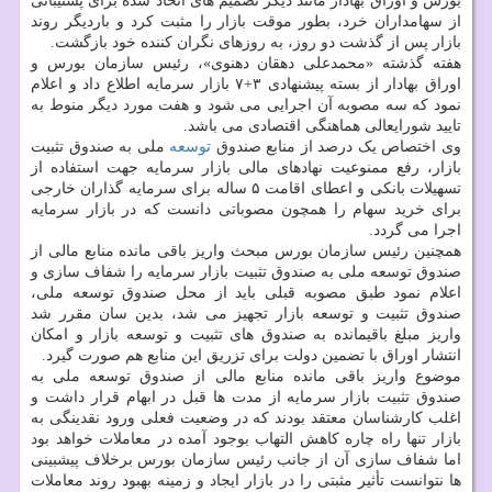
بورس و اوراق بهادار مانند دیگر تصمیم های اتخاذ شده برای پشتیبانی
از سهامداران خرد، بطور موقت بازار را مثبت کرد و باردیگر روند
بازار پس از گذشت دو روز، به روزهای نگران کننده خود بازگشت.
هفته گذشته «محمدعلی دهقان دهنوی»، رئیس سازمان بورس و
اوراق بهادار از بسته پیشنهادی ۳+۷ بازار سرمایه اطلاع داد و اعلام
نمود که سه مصوبه آن اجرایی می شود و هفت مورد دیگر منوط به
تایید شورایعالی هماهنگی اقتصادی می باشد.
وی اختصاص یک درصد از منابع صندوق
توسعه
ملی به صندوق تثبیت
بازار، رفع ممنوعیت نهادهای مالی بازار سرمایه جهت استفاده از
تسهیلات بانکی و اعطای اقامت ۵ ساله برای سرمایه گذاران خارجی
برای خرید سهام را همچون مصوباتی دانست که در بازار سرمایه
اجرا می گردد.
همچنین رئیس سازمان بورس مبحث واریز باقی مانده منابع مالی از
صندوق توسعه ملی به صندوق تثبیت بازار سرمایه را شفاف سازی و
اعلام نمود طبق مصوبه قبلی باید از محل صندوق توسعه ملی،
صندوق تثبیت و توسعه بازار تجهیز می شد، بدین سان مقرر شد
واریز مبلغ باقیمانده به صندوق های تثبیت و توسعه بازار و امکان
انتشار اوراق با تضمین دولت برای تزریق این منابع هم صورت گیرد.
موضوع واریز باقی مانده منابع مالی از صندوق توسعه ملی به
صندوق تثبیت بازار سرمایه از مدت ها قبل در ابهام قرار داشت و
اغلب کارشناسان معتقد بودند که در وضعیت فعلی ورود نقدینگی به
بازار تنها راه چاره کاهش التهاب بوجود آمده در معاملات خواهد بود
اما شفاف سازی آن از جانب رئیس سازمان بورس برخلاف پیشبینی
ها نتوانست تأثیر مثبتی را در بازار ایجاد و زمینه بهبود روند معاملات