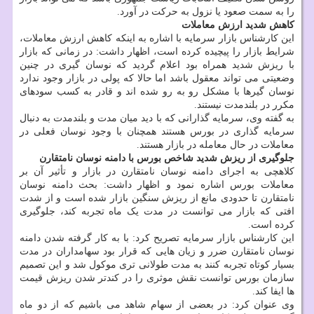
را به سمت صعود یا نزول به حرکت در آورد.
کاهش شدید ارزش معاملات
این کارشناس بازار سرمایه با اشاره به اینکه کاهش ارزش معاملات،
شرایط بازار را پیچیده کرده است، اظهار داشت: در زمانی که بازار
با ریزش شدید همراه بود اعلام گردید که نوسان گیری در چنین
وضعیتی می تواند معقول باشد اما حالا که پولی در بازار وجود ندارد
نوسان گیرها با مشکل رو به رو شده اند و قادر به کسب سودهای
مکرر در بلندمدت نیستند.
به گفته وی، سرمایه گذارانی که با دید میان مدت و بلندمدت به دنبال
سرمایه گذاری در بورس هستند همچنان با وجود نوسان فعلی در
معاملات در حال معامله در بازار هستند.
جلوگیری از ریزش شدید شاخص بورس با دامنه نوسان نامتقارن
کلاهچی به اجرای دامنه نوسان نامتقارن در بازار و تأثیر آن بر
معاملات بورس اشاره نمود و اظهار داشت: بحث دامنه نوسان
نامتقارن تا حدودی مانع از ریزش سنگین بازار شده است و از شدت
افتی که بازار می توانست در مدت یک ماه تجربه کند، جلوگیری
کرده است.
این کارشناس بازار سرمایه تصریح کرد: با به کار گرفته شدن دامنه
نوسان نامتقارن ضرر و زیان هایی که قرار بود سهامداران در مدت
بسیار کوتاه تجربه کنند به مدت طولانی تری موکول شد و این تصمیم
سازمان بورس توانست نقش موثری را در کندتر شدن ریزش قیمت
ها ایفا کند.
وی عنوان کرد: در بعضی از سهام شاهد می باشیم که از دو ماه