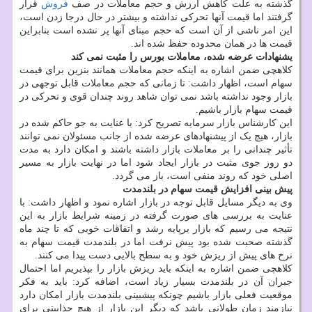
گذشته به علت کاهش ارزش و حجم معاملات در صف
فروش
قرار
گرفتند اما قیمت آنها تحرکی نداشته و بیشتر در حال درجا زدن است،
این امر ناشی از آن است که حجم مبنای آنها پر نشده است بنابراین
قیمت ها در همان محدوده حفظ شده اند.
یشنهادات عرضه شده، معاملات بورس را مثبت نمی کند
کلاهچی ضمن اشاره به اینکه حجم معاملات همانند بنزین برای قیمت
سهام است، اظهار داشت: تا زمانی که حجم معاملات قابل توجهی در
بازار وجود نداشته باشد نمی توان شاهد روند چندان قوی و تحرکی در
قیمت سهام بازار باشیم.
این کارشناس بازار سرمایه تصریح کرد: با عنایت به جو حاکم شده در
بازار، هیچ یک از پیشنهادهای عرضه شده از جانب مسئولان نمی توانند
تأثیر چندانی را بر معاملات بازار داشته باشند و امکان دارد به مدت
دو روز جوی مثبت در بازار ایجاد شود اما در نهایت بازار به مسیر
اصلی خود که روند منفی است، باز می گردد.
پیش بینی افزایش قیمت سهام در بلندمدت
وی به دیگر مسایل قابل توجه در بازار اشاره نمود و اظهار داشت: با
عنایت به بررسی های صورت گرفته در زمینه شرایط بازار به این
نتیجه می رسیم که بازار برپایه رشد و اتفاقات خوبی که تا چند ماه
گذشته صحبت شده بود پیش نرفت اما در بلندمدت قیمت سهام به
نرخ های پیش از ریزش خود و به سطح بالایی دست پیدا می کنند.
کلاهچی ضمن اشاره به اینکه باید ریزش بازار را بپذیریم اما احتمال
جبران آن در بلندمدت بسیار زیاد است، اضافه کرد: باید به فکر
موقعیت فعلی بازار باشیم چونکه پیشبینی بلندمدت بازار امکان دارد
نیازمند زمان طولانی باشد که دیگر این بازار از هیچ جذابیتی برای