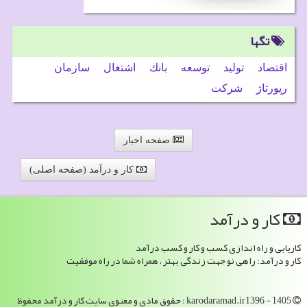
تگها
اقتصاد
تولید
توسعه
بانك
اشتغال
سازمان
رپورتاژ
شركت
صفحه اخبار
کار و درآمد (صفحه اصلی)
كار و درآمد
کاریابی و راه اندازی کسب و کار و کسب درآمد
کار و درآمد: راهی نو جهت زندگی بهتر ، همراه شما در راه موفقیت
karodaramad.ir1396 - 1405 : حقوق مادی و معنوی سایت كار و درآمد محفوظ