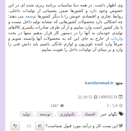
وی اظهار داشت: در همه دنیا مناسبات برنامه ریزی شده ای در این
خصوص وجود دارد و کشورها ضمن پشتیبانی از تولیدات داخلی،
روابط تجاری و اقتصادی خویش را با دیگر کشورها
توسعه
می دهند؛
چه اشکالی دارد محصولات کشورهایی که مشابه تولید داخل نیست و
یا نیاز کشور است وارد نماییم و از آن طرف صادرات یکسری کالاهای
تولیدی خودمان به آنها را در دستور کار قرار بدهیم منتها در بحث
واردات
از خارج به جای این که به محصولات آنها وابسته شویم و
صرفاً وارد کننده تلویزیون و لوازم خانگی باشیم باید دانش فنی را
وارد و بر مبنای آن تولیدات داخل را تقویت نماییم.
منبع:
karodaramad.ir
1400/02/24
22:10:55
1447
5
/
5.0
تگهای خبر:
اقتصاد
,
تكنولوژی
,
توسعه
,
تولید
این پست کار و درآمد مورد قبول شماست؟
(1)