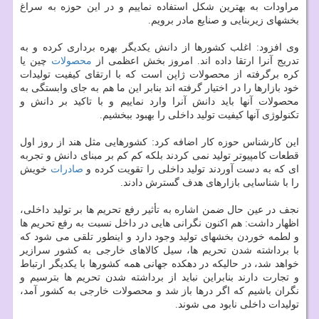
مراودات به بهترین شکل استفاده نماییم و در این حوزه به سراغ
بخشهای زیربنایی و صنایع مادر برویم.
وی افزود: اغلب کشورها از دانش یکدیگر بهره برداری کرده و به
تدریج آنرا ارتقا داده اند. امروز بخش اعظمی از
محصولات
چین یا
کره برگرفته از محصولات ژاپن است که با ارتقای کیفیت تولیدات
خود بازارها را در اختیار گرفته اند بنابر این ما هم به جای وابستگی به
محصولات آنها باید دانش آنرا وارد نماییم و با تاکید بر دانش و
تکنولوژی آنها کیفیت تولید داخلی را بهبود ببخشیم.
این کارشناس حوزه کار اضافه کرد: کشورهایی مثل هند از روز اول
قطعات کامپیوتر تولید نمی کردند بلکه کم کم بر مبنای دانش و تجربه
ای که به دست آوردند تولید داخلی را تقویت کرده و
صادرات
خویش
را با شناسایی بازارهای هدف گسترش دادند.
نجف در عین حال ضمن اشاره به تأثیر رفع تحریم ها بر تولید داخلی،
اظهار داشت: هم اکنون نگرانی هایی در داخل نسبت به رفع تحریم ها
و لطمه خوردن بخشهای تولید وجود دارد و اینطور تلقی می شود که
با برداشته شدن تحریم ها، سیل کالاهای خارجی به کشور سرازیر
خواهد شد، در حالیکه در دهکده جهانی همه کشورها با یکدیگر ارتباط
و تجارت دارند بنابراین نباید از برداشته شدن تحریم ها بترسیم و
نگران باشیم که اگر درها باز شد و محصولات خارجی به کشور آمد،
تولیدات داخلی نابود می شوند.