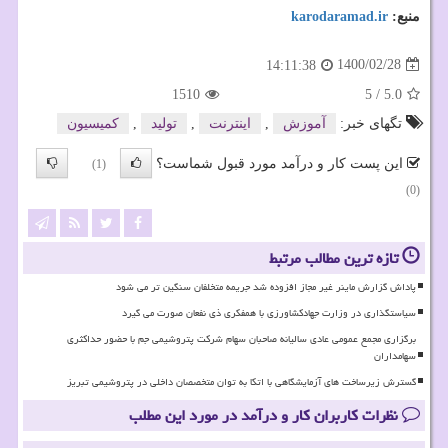
منبع:
karodaramad.ir
1400/02/28
14:11:38
1510
5
/
5.0
تگهای خبر:
آموزش
,
اینترنت
,
تولید
,
كمیسیون
این پست کار و درآمد مورد قبول شماست؟
(1)
(0)
تازه ترین مطالب مرتبط
پاداش گزارش ماینر غیر مجاز افزوده شد جریمه متخلفان سنگین تر می شود
سیاستگذاری در وزارت جهادکشاورزی با همفکری ذی نفعان صورت می گیرد
برگزاری مجمع عمومی عادی سالیانه صاحبان سهام شرکت پتروشیمی جم با حضور حداکثری
سهامداران
گسترش زیرساخت های آزمایشگاهی با اتکا به توان متخصصان داخلی در پتروشیمی تبریز
نظرات کاربران کار و درآمد در مورد این مطلب