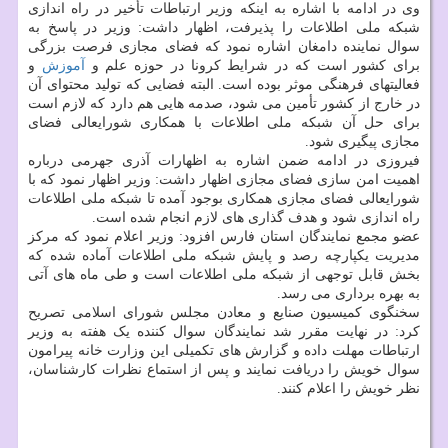
وی در ادامه با اشاره به اینکه وزیر ارتباطات تأخیر در راه اندازی
شبکه ملی اطلاعات را پذیرفت، اظهار داشت: وزیر در پاسخ به
سوال نماینده دامغان اشاره نمود که فضای مجازی فرصت بزرگی
برای کشور است که در شرایط کرونا در حوزه علم و
آموزش
و
فعالیتهای فرهنگی موثر بوده است. البته فضایی که تولید محتوای آن
در خارج از کشور تأمین می شود، صدمه هایی هم دارد که لازم است
برای حل آن شبکه ملی اطلاعات با همکاری شورایعالی فضای
مجازی پیگیری شود.
فیروزی در ادامه ضمن اشاره به اظهارات آذری جهرمی درباره
اهمیت امن سازی فضای مجازی اظهار داشت: وزیر اظهار نمود که با
شورایعالی فضای مجازی همکاری بوجود آمده تا شبکه ملی اطلاعات
راه اندازی شود و هدف گذاری های لازم انجام شده است.
عضو مجمع نمایندگان استان فارس افزود: وزیر اعلام نمود که مرکز
مدیریت یکپارچه رصد و پایش شبکه ملی اطلاعات آماده شده که
بخش قابل توجهی از شبکه ملی اطلاعات است و طی ماه های آتی
به بهره برداری می رسد.
سخنگوی کمیسیون صنایع و معادن مجلس شورای اسلامی تصریح
کرد: در نهایت مقرر شد نمایندگان سوال کننده یک هفته به وزیر
ارتباطات مهلت داده و گزارش های تکمیلی این وزارت خانه پیرامون
سوال خویش را دریافت نمایند و پس از استماع نظرات کارشناسان،
نظر خویش را اعلام کنند.