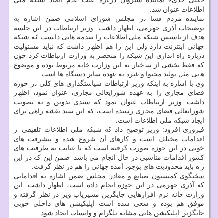
«علی جدی» نماینده شیروان درباره علت عدم ایجاد شبکه ملی
اطلاعات عنوان شد.
نماینده مردم فسا در مجلس شورای اسلامی ضمن اشاره به
توضیحات آذری جهرمی، اظهار داشت: وزیر ارتباطات در این جلسه
هدف از تاسیس شبکه ملی اطلاعات را صدمه هایی دانست که شبکه
جهانی اینترنت دارد ولی این را هم اظهار داشت که نباید مسئولیت
درباره راه اندازی این شبکه را منحصر به وزارت ارتباطات کرد چون
که فقط بخشی از ساختار به این وزارت خانه مربوط بوده و موضوع
هایی مثل تولید محتوا و غیره به عهده سایر دستگاه ها است.
وی با اشاره به اینکه وزیر ارتباطات سیاستگذاری های کلی در حوزه
فضای مجازی را به عهده شورایعالی مجازی، عنوان نمود، اظهار
داشت: وزیر ارتباطات عنوان نمود که سندی تدوین و به تصویب
شورایعالی فضای مجازی رسیده است، که این سند نقشه راهی برای
ایجاد شبکه ملی اطلاعات است.
فیروزی افزود: وزیر توضیح داد که شبکه ملی اطلاعات تلفیقی از
اقدامات مختلف است و کارهای آن شروع شده و پیشرفت های
خوبی در این حوزه صورت گرفته است که با عنایت به ظرفیت های
کشور اقدامات مناسبی در حال انجام می باشد. ضمن این که در این
راه باید محدودیت های بوجود آمده جهانی را هم در نظر گرفت.
سخنگوی کمیسیون صنایع و معادن مجلس ضمن اشاره به اقداماتی
که آذری جهرمی در این حوزه انجام داده است، اظهار داشت: این
وزارت خانه نرم افزارهایی جایگزین مسیریاب ویز در نظر گرفته و
موفق هم بوده و سعی شده است اپلیکیشن های داخلی خوبی
جایگزین اپلیکیشن هایی مشابه تلگرام و واتساپ ایجاد شود.