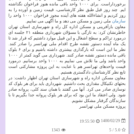
برخورداراست. برای ۱۰۰۰ واحد باقی مانده هنوز فراخوان نگذاشته
ایم. چند روز قبل طبق نظر کارشناسی، قیمت زمین و آورده را به
روز کردیم و انشاءالله هفته های آینده مجوز فراخوان ۱۰۰۰ واحد را
سازمان
ملی زمین و مسکن می دهد و ما آگهی می نماییم.
معاون بازآفرینی و مسکن اداره کل راه و شهرسازی استان تهران
خاطرنشان کرد: به تازگی با مسؤلان شهرداری منطقه ۲۱ جلسه ای
درمورد تراکم و سطح اشغال و این قبیل موارد داشتیم که قرار شد تا
یک ماه آینده دستور نقشه طرح اقدام ملی تهرانسر را صادر کنند.
نظر ما این است که بارگذاری بیشتری داشته باشیم و برای ۶ بلوک
باقی مانده دستور نقشه صادر کنند. شهرداری می گوید کمتر از ۱۰۰۰
واحد باشد ولی ما تلاش می نماییم به ۱۰۰۰ واحد برسانیم. درمورد
قیمت واحدهای تهرانسر هم با عنایت به این پروژه مشارکتی است
تابع نظر کارشناسان دادگستری هستیم.
معاون مسکن اداره راه و شهرسازی استان تهران اظهار داشت: در
بحثهای تکنیکال مقداری بحث داشتیم. شهرداری باید برای هر بلوک کد
نوسازی صادر می کرد. آنها می گفتند با همان سند کلی، پروانه صادر
شود. ولی اعتقاد ما این بود که برای هر بلوک پروانه جدا بگیریم تا با
سازندگان گرفتار مشکل نشویم.
پروژه مسکن ملی تهرانسر
1400/02/29
19:55:50
1343
5
/
5.0